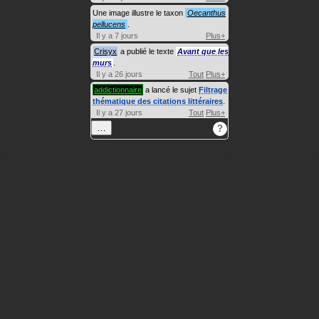
Une image illustre le taxon
Oecanthus
pellucens
.
Il y a 7 jours
Plus+
Crisyx
a publié le texte
Avant que les
murs
.
Il y a 26 jours
Tout
Plus+
addictionnaire
a lancé le sujet
Filtrage
thématique des citations littéraires
.
Il y a 27 jours
Tout
Plus+
…
?