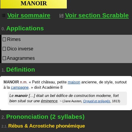
MANOIR
Voir sommaire
Voir section Scrabble
Applications
0.
Rimes
Dico inverse
Anagrammes
Définition
1.
MANOIR
n.m.
«
Petit château, petite
maison
ancienne, de style, surtout
à la
campagne
.
»
dixit
Académie 8
Le
manoir
[…] était un bel édifice de construction moderne, fort
bien situé sur une
éminence
.
Jane Austen
Orgueil et préjugés
1813
Prononciation (2 syllabes)
2.
Rébus & Acrostiche phonémique
2.1.