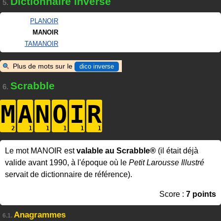
Dictionnaire inverse
5.
PLANOIR
MANOIR
TAMANOIR
Plus de mots sur le
dico inverse
Scrabble
6.
M
A
N
O
I
R
Le mot MANOIR est
valable au Scrabble®
(il était déjà
valide avant 1990, à l'époque où le
Petit Larousse Illustré
servait de dictionnaire de référence).
Score :
7 points
Anagrammes
6.1.