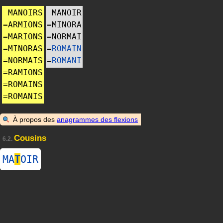
MANOIRS
MANOIR
=
ARMIONS
=
MINORA
=
MARIONS
=
NORMAI
=
MINORAS
=
ROMAIN
=
NORMAIS
=
ROMANI
=
RAMIONS
=
ROMAINS
=
ROMANIS
À propos des
anagrammes des flexions
Cousins
6.2.
MA
T
OIR