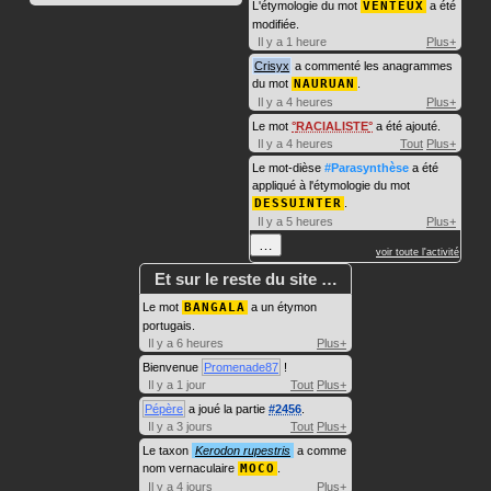
L'étymologie du mot
VENTEUX
a été
modifiée.
Il y a 1 heure
Plus+
Crisyx
a commenté les anagrammes
du mot
NAURUAN
.
Il y a 4 heures
Plus+
Le mot
RACIALISTE
a été ajouté.
Il y a 4 heures
Tout
Plus+
Le mot-dièse
#Parasynthèse
a été
appliqué à l'étymologie du mot
DESSUINTER
.
Il y a 5 heures
Plus+
…
voir toute l'activité
Et sur le reste du site …
Le mot
BANGALA
a un étymon
portugais.
Il y a 6 heures
Plus+
Bienvenue
Promenade87
!
Il y a 1 jour
Tout
Plus+
Pépère
a joué la partie
#2456
.
Il y a 3 jours
Tout
Plus+
Le taxon
Kerodon rupestris
a comme
nom vernaculaire
MOCO
.
Il y a 4 jours
Plus+