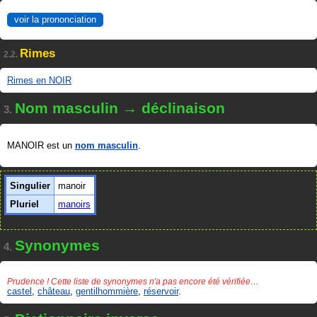
voir la prononciation
Rimes
2.2.
Rimes en NOIR
Nom masculin → déclinaison
3.
MANOIR est un
nom masculin
.
Singulier
manoir
Pluriel
manoirs
Synonymes
4.
Prudence ! Cette liste de synonymes n'a pas encore été vérifiée…
castel
,
château
,
gentilhommière
,
réservoir
.