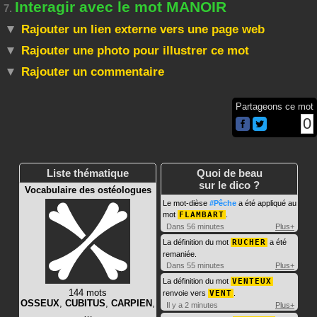
Interagir avec le mot MANOIR
7.
Rajouter un lien externe vers une page web
Rajouter une photo pour illustrer ce mot
Rajouter un commentaire
Partageons ce mot
0
Liste thématique
Quoi de beau
sur le dico ?
Vocabulaire des ostéologues
Le mot-dièse
#Pêche
a été appliqué au
mot
FLAMBART
.
Dans 56 minutes
Plus+
La définition du mot
RUCHER
a été
remaniée.
Dans 55 minutes
Plus+
La définition du mot
VENTEUX
144 mots
renvoie vers
VENT
.
OSSEUX
,
CUBITUS
,
CARPIEN
,
Il y a 2 minutes
Plus+
…