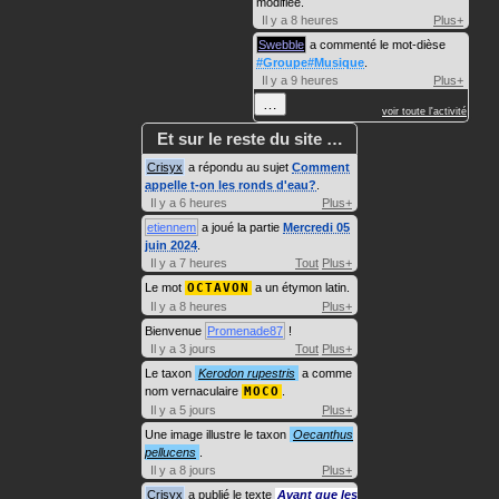
modifiée.
Il y a 8 heures
Plus+
Swebble
a commenté le mot-dièse
#Groupe#Musique
.
Il y a 9 heures
Plus+
…
voir toute l'activité
Et sur le reste du site …
Crisyx
a répondu au sujet
Comment
appelle t-on les ronds d'eau?
.
Il y a 6 heures
Plus+
etiennem
a joué la partie
Mercredi 05
juin 2024
.
Il y a 7 heures
Tout
Plus+
Le mot
OCTAVON
a un étymon latin.
Il y a 8 heures
Plus+
Bienvenue
Promenade87
!
Il y a 3 jours
Tout
Plus+
Le taxon
Kerodon rupestris
a comme
nom vernaculaire
MOCO
.
Il y a 5 jours
Plus+
Une image illustre le taxon
Oecanthus
pellucens
.
Il y a 8 jours
Plus+
Crisyx
a publié le texte
Avant que les