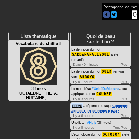
Partageons ce mot
0
Liste thématique
Quoi de beau
sur le dico ?
Vocabulaire du chiffre 8
La définition du mot
SARDANAPALESQUE
a été
remaniée.
Dans 49 minutes
Plus+
La définition du mot
OUED
renvoie
vers
ARROYO
.
Il y a 1 heure
Plus+
38 mots
Le mot-dièse
#UnitéDeMesure
a été
OCTAÈDRE
,
THÊTA
,
appliqué au mot
COUDÉE
.
HUITAINE
, …
Il y a 3 heures
Plus+
Crisyx
a répondu au sujet
Comment
appelle t-on les ronds d'eau?
.
Il y a 6 heures
Plus+
Une liste :
#Huit
(38 mots)
Il y a 8 heures
Tout
Plus+
L'étymologie du mot
OCTODON
a été