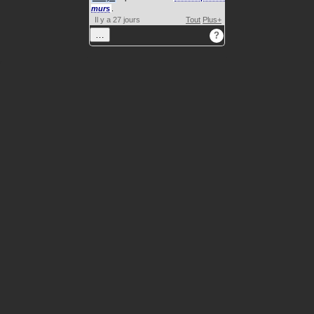
murs
.
Il y a 27 jours
Tout
Plus+
…
?