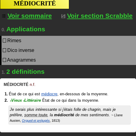
MÉDIOCRITÉ
Voir sommaire
Voir section Scrabble
Applications
0.
Rimes
Dico inverse
Anagrammes
2 définitions
1.
MÉDIOCRITÉ
n.f.
État de ce qui est
médiocre
, en-dessous de la moyenne.
Vieux
Littéraire
État de ce qui dans la moyenne.
#
#
Je serais plus intéressante si j'étais folle de chagrin, mais je
préfère,
somme toute
, la
médiocrité
de mes sentiments.
Jane
Austen
Orgueil et préjugés
1813