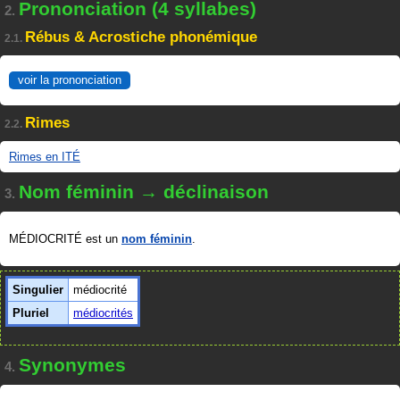
Prononciation (4 syllabes)
2.
Rébus & Acrostiche phonémique
2.1.
voir la prononciation
Rimes
2.2.
Rimes en ITÉ
Nom féminin → déclinaison
3.
MÉDIOCRITÉ est un
nom féminin
.
Singulier
médiocrité
Pluriel
médiocrités
Synonymes
4.