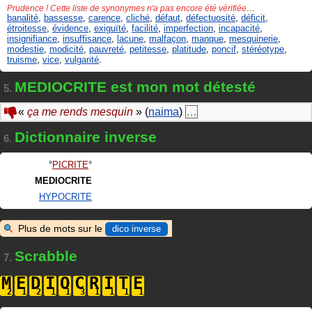
Prudence ! Cette liste de synonymes n'a pas encore été vérifiée…
banalité
,
bassesse
,
carence
,
cliché
,
défaut
,
défectuosité
,
déficit
,
étroitesse
,
évidence
,
exiguïté
,
facilité
,
imperfection
,
incapacité
,
insignifiance
,
insuffisance
,
lacune
,
malfaçon
,
manque
,
mesquinerie
,
modestie
,
modicité
,
pauvreté
,
petitesse
,
platitude
,
poncif
,
stéréotype
,
truisme
,
vice
,
vulgarité
.
MEDIOCRITE est mon mot détesté
5.
«
ça me rends mesquin
» (
naima
)
…
Dictionnaire inverse
6.
PICRITE
MEDIOCRITE
HYPOCRITE
Plus de mots sur le
dico inverse
Scrabble
7.
M
E
D
I
O
C
R
I
T
E