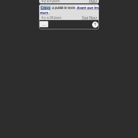
Il y a 9 jours
Plus+
Crisyx
a publié le texte
Avant que les
murs
.
Il y a 28 jours
Tout
Plus+
…
?