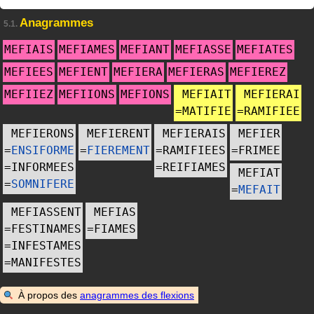
Anagrammes
5.1.
MEFIAIS
MEFIAMES
MEFIANT
MEFIASSE
MEFIATES
MEFIEES
MEFIENT
MEFIERA
MEFIERAS
MEFIEREZ
MEFIIEZ
MEFIIONS
MEFIONS
MEFIAIT
MEFIERAI
=
MATIFIE
=
RAMIFIEE
MEFIERONS
MEFIERENT
MEFIERAIS
MEFIER
=
ENSIFORME
=
FIEREMENT
=
RAMIFIEES
=
FRIMEE
=
INFORMEES
=
REIFIAMES
MEFIAT
=
SOMNIFERE
=
MEFAIT
MEFIASSENT
MEFIAS
=
FESTINAMES
=
FIAMES
=
INFESTAMES
=
MANIFESTES
À propos des
anagrammes des flexions