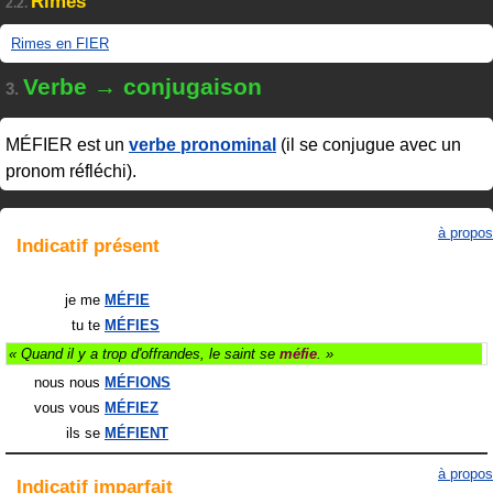
Rimes
2.2.
Rimes en FIER
Verbe → conjugaison
3.
MÉFIER
est un
verbe pronominal
(il se conjugue avec un
pronom réfléchi).
à propos
Indicatif
présent
je me
MÉFIE
tu te
MÉFIES
« Quand il y a trop d'offrandes, le saint se
méfie
. »
nous nous
MÉFIONS
vous vous
MÉFIEZ
ils
se
MÉFIENT
à propos
Indicatif
imparfait