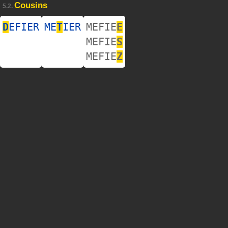
Cousins
5.2.
D
EFIER
ME
T
IER
MEFIE
E
MEFIE
S
MEFIE
Z