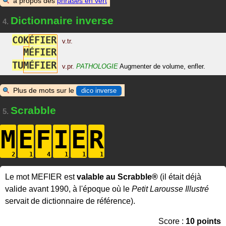
à propos des
phrases en vert
Dictionnaire inverse
4.
C
O
K
É
F
I
E
R
v.tr.
M
É
F
I
E
R
T
U
M
É
F
I
E
R
v.pr.
PATHOLOGIE
Augmenter de volume, enfler.
Plus de mots sur le
dico inverse
Scrabble
5.
M
E
F
I
E
R
Le mot MEFIER est
valable au Scrabble®
(il était déjà
valide avant 1990, à l'époque où le
Petit Larousse Illustré
servait de dictionnaire de référence).
Score :
10 points