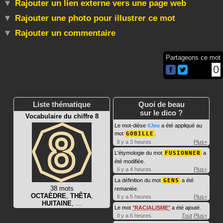
Rajouter un lien externe vers une page web
Rajouter une photo pour illustrer ce mot
Rajouter un commentaire
Partageons ce mot
0
Liste thématique
Quoi de beau
sur le dico ?
Vocabulaire du chiffre 8
Le mot-dièse
#Jeu
a été appliqué au
mot
GOBILLE
.
Il y a 3 heures
Plus+
L'étymologie du mot
FUSIONNER
a
été modifiée.
Il y a 4 heures
Plus+
La définition du mot
GENS
a été
38 mots
remaniée.
OCTAÈDRE
,
THÊTA
,
Il y a 5 heures
Plus+
HUITAINE
, …
Le mot
RACIALISME
a été ajouté.
Il y a 6 heures
Tout
Plus+