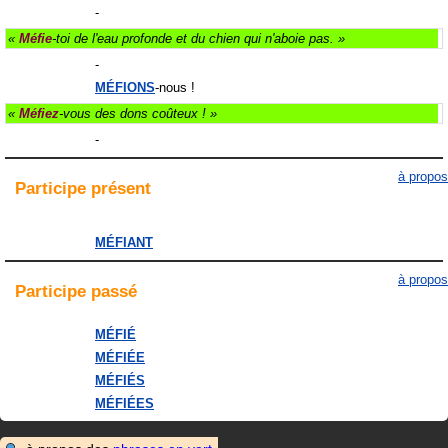
-
«
Méfie
-toi de l'eau profonde et du chien qui n'aboie pas. »
-
MÉFIONS
-nous !
«
Méfiez
-vous des dons coûteux ! »
-
à propos
Participe
présent
MÉFIANT
à propos
Participe
passé
MÉFIÉ
MÉFIÉE
MÉFIÉS
MÉFIÉES