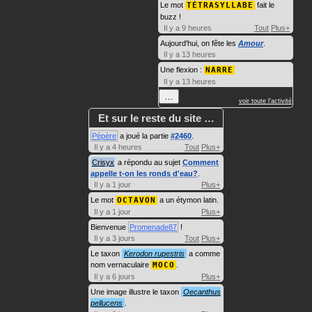
Le mot
TÉTRASYLLABE
fait le
buzz !
Il y a 9 heures
Tout
Plus+
Aujourd'hui, on fête les
Amour
.
Il y a 13 heures
Une flexion :
NARRE
Il y a 13 heures
…
voir toute l'activité
Et sur le reste du site …
Pépère
a joué la partie
#2460
.
Il y a 4 heures
Tout
Plus+
Crisyx
a répondu au sujet
Comment
appelle t-on les ronds d'eau?
.
Il y a 1 jour
Plus+
Le mot
OCTAVON
a un étymon latin.
Il y a 1 jour
Plus+
Bienvenue
Promenade87
!
Il y a 3 jours
Tout
Plus+
Le taxon
Kerodon rupestris
a comme
nom vernaculaire
MOCO
.
Il y a 6 jours
Plus+
Une image illustre le taxon
Oecanthus
pellucens
.