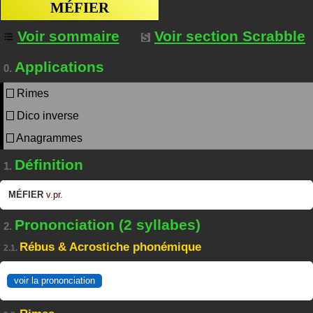
MÉFIER
Voir sommaire
Voir section Scrabble
Applications
0.
Rimes
Dico inverse
Anagrammes
Définition
1.
MÉFIER
v.pr.
Prononciation (2 syllabes)
2.
Rébus & Acrostiche phonémique
2.1.
voir la prononciation