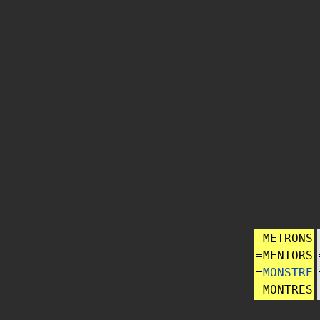
METRONS
=
MENTORS
=
MONSTRE
=
MONTRES