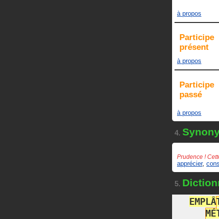
à propos
Participe
présent
à propos
Participe
passé
à propos
Synon
4.
Prudence ! Cett
apprécier
,
cons
Diction
5.
E
M
P
L
Â
M
É