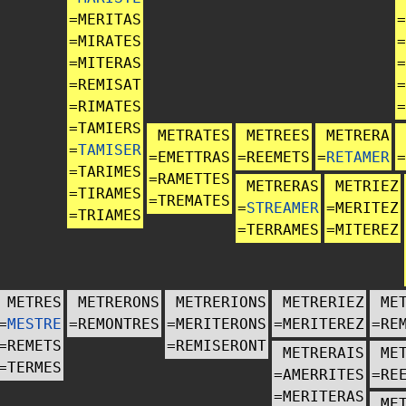
=
MERITAS
=
=
MIRATES
=
=
MITERAS
=
=
REMISAT
=
=
RIMATES
=
=
TAMIERS
METRATES
METREES
METRERA
=
TAMISER
=
EMETTRAS
=
REEMETS
=
RETAMER
=
=
TARIMES
=
RAMETTES
METRERAS
METRIEZ
=
TIRAMES
=
TREMATES
=
STREAMER
=
MERITEZ
=
TRIAMES
=
TERRAMES
=
MITEREZ
METRES
METRERONS
METRERIONS
METRERIEZ
ME
=
MESTRE
=
REMONTRES
=
MERITERONS
=
MERITEREZ
=
RE
=
REMETS
=
REMISERONT
METRERAIS
ME
=
TERMES
=
AMERRITES
=
RE
=
MERITERAS
ME