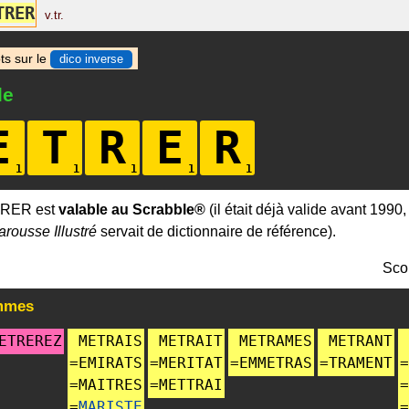
T
R
E
R
v.tr.
ts sur le
dico inverse
le
E
T
R
E
R
TRER est
valable au Scrabble®
(il était déjà valide avant 1990
arousse Illustré
servait de dictionnaire de référence).
Sco
mmes
ETREREZ
METRAIS
METRAIT
METRAMES
METRANT
=
EMIRATS
=
MERITAT
=
EMMETRAS
=
TRAMENT
=
=
MAITRES
=
METTRAI
=
=
MARISTE
=