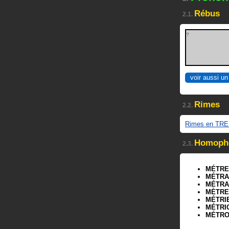
Rébus
2.1.
?
voir aussi un
Rimes
2.2.
Rimes en TR
Homoph
2.3.
MÉTRE
MÉTRA
MÉTRA
MÈTRE
MÉTRI
MÉTRI
MÉTR