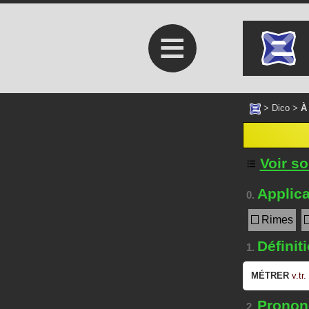
≡
>
Dico
>
À
Voir s
Applica
0.
Rimes
Définit
1.
MÉTRER
v.tr.
Prononc
2.