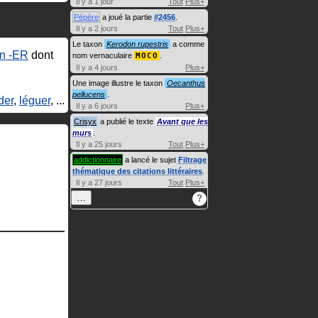
Il y a 1 jour
Tout
Plus+
Pépère
a joué la partie
#2456
.
Il y a 2 jours
Tout
Plus+
Le taxon
Kerodon rupestris
a comme
en ‑ER
dont
nom vernaculaire
MOCO
.
Il y a 4 jours
Plus+
Une image illustre le taxon
Oecanthus
pellucens
.
der
,
léguer
, ...
Il y a 6 jours
Plus+
Crisyx
a publié le texte
Avant que les
murs
.
Il y a 25 jours
Tout
Plus+
addictionnaire
a lancé le sujet
Filtrage
thématique des citations littéraires
.
Il y a 27 jours
Tout
Plus+
…
?