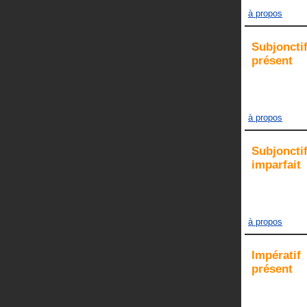
à propos
Subjoncti
présent
à propos
Subjoncti
imparfait
à propos
Impératif
présent