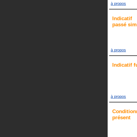
à propos
Indicatif
passé sim
à propos
Indicatif
f
à propos
Condition
présent