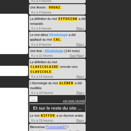
Il y a 4 heures
Une flexion :
VOUAI
Il y a 4 heures
La définition du mot
EFFUSION
a été
remaniée.
Il y a 5 heures
Plus+
Le mot-dièse
#Ostéologie
a été
appliqué au mot
CAL
.
Il y a 9 heures
Plus+
Une liste :
#Ostéologie
(144 mots)
Il y a 11 heures
Tout
Plus+
La définition du mot
CLAVICULAIRE
renvoie vers
CLAVICULE
.
Il y a 14 heures
Plus+
L'étymologie du mot
GLÉNER
a été
modifiée.
Il y a 18 heures
Plus+
…
voir toute l'activité
Et sur le reste du site …
Le mot
KIFFER
a un étymon arabe.
Il y a 19 heures
Plus+
Bienvenue
Promenade87
!