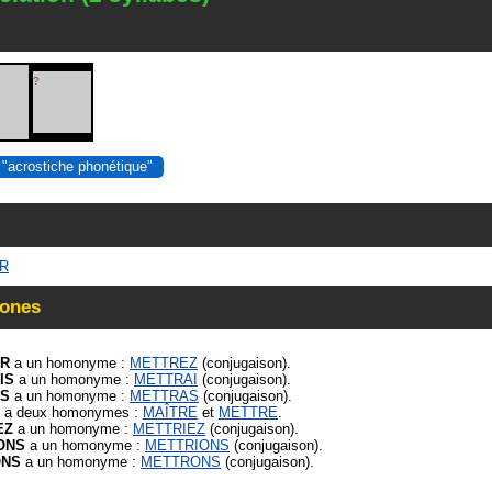
?
 "acrostiche phonétique"
ER
ones
R
a un homonyme :
METTREZ
(conjugaison).
IS
a un homonyme :
METTRAI
(conjugaison).
S
a un homonyme :
METTRAS
(conjugaison).
a deux homonymes :
MAÎTRE
et
METTRE
.
EZ
a un homonyme :
METTRIEZ
(conjugaison).
ONS
a un homonyme :
METTRIONS
(conjugaison).
ONS
a un homonyme :
METTRONS
(conjugaison).