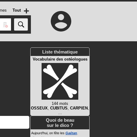
+
mes
Tout
Liste thématique
Vocabulaire des ostéologues
144 mots
OSSEUX
,
CUBITUS
,
CARPIEN
,
…
Quoi de beau
sur le dico ?
Aujourd'hui, on fête les
Gaétan
.