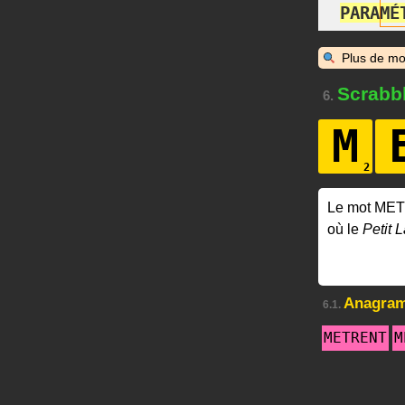
P
A
R
A
M
É
Plus de mo
Scrabb
6.
M
Le mot ME
où le
Petit L
Anagra
6.1.
METRENT
M