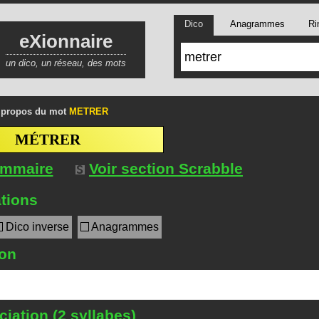
Dico
Anagrammes
Ri
eXionnaire
un dico, un réseau, des mots
 propos du mot
METRER
MÉTRER
ommaire
Voir section Scrabble
tions
Dico inverse
Anagrammes
ion
iation (2 syllabes)