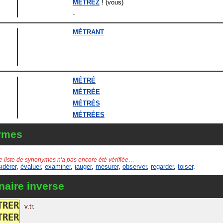
MÉTREZ
! (vous)
-
MÉTRANT
MÉTRÉ
MÉTRÉE
MÉTRÉS
MÉTRÉES
ymes
e liste de synonymes n'a pas encore été vérifiée…
idérer
,
évaluer
,
examiner
,
jauger
,
mesurer
,
observer
,
regarder
,
toiser
.
naire inverse
T
R
E
R
v.tr.
T
R
E
R