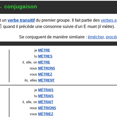
→ conjugaison
t un
verbe transitif
du premier groupe. Il fait partie des
verbes 
 È quand il précède une consonne suivie d'un E muet (
il mètre
).
Se conjuguent de manière similaire :
émécher
,
procé
je
MÈTRE
tu
MÈTRES
il
, elle
, on
MÈTRE
nous
MÉTRONS
vous
MÉTREZ
ils
, elles
MÈTRENT
je
MÉTRAIS
tu
MÉTRAIS
il
, elle
, on
MÉTRAIT
nous
MÉTRIONS
vous
MÉTRIEZ