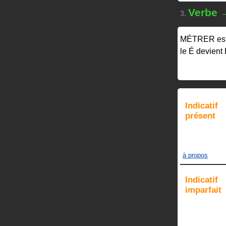
Verbe 
3.
MÉTRER
es
le É devient
Indicatif
présent
à propos
Indicatif
imparfait