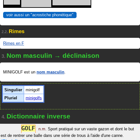
voir aussi un "acrostiche phonétique"
Rimes
2.2.
Rimes en F
Nom masculin → déclinaison
3.
MINIGOLF est un
nom masculin
.
Singulier
minigolf
Pluriel
minigolfs
Dictionnaire inverse
4.
G
O
L
F
n.m.
Sport pratiqué sur un vaste gazon et dont le but
est de rentrer une balle dans une série de trous à l'aide d'une canne.