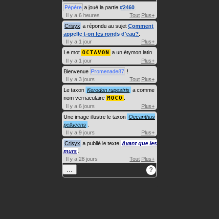
Pépère
a joué la partie
#2460
.
Il y a 6 heures
Tout
Plus+
Crisyx
a répondu au sujet
Comment
appelle t-on les ronds d'eau?
.
Il y a 1 jour
Plus+
Le mot
OCTAVON
a un étymon latin.
Il y a 1 jour
Plus+
Bienvenue
Promenade87
!
Il y a 3 jours
Tout
Plus+
Le taxon
Kerodon rupestris
a comme
nom vernaculaire
MOCO
.
Il y a 6 jours
Plus+
Une image illustre le taxon
Oecanthus
pellucens
.
Il y a 9 jours
Plus+
Crisyx
a publié le texte
Avant que les
murs
.
Il y a 28 jours
Tout
Plus+
…
?