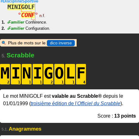
#DisciplineSportive
M
I
N
I
G
O
L
F
°
C
O
N
F
°
n.f.
Familier
Conférence.
#
Familier
Configuration.
#
Plus de mots sur le
dico inverse
Scrabble
5.
M
I
N
I
G
O
L
F
Le mot MINIGOLF est
valable au Scrabble®
depuis le
01/01/1999 (
troisième édition de l'
Officiel du Scrabble
).
Score :
13 points
Anagrammes
5.1.