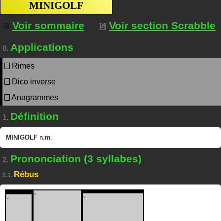
MINIGOLF
Voir sommaire
Voir section Scrabble
Applications
0.
Rimes
Dico inverse
Anagrammes
Définition
1.
MINIGOLF
n.m.
Prononciation (3 syllabes)
2.
Rébus
2.1.
?
?
?