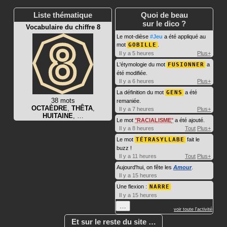
Liste thématique
Quoi de beau
sur le dico ?
Vocabulaire du chiffre 8
Le mot-dièse
#Jeu
a été appliqué au
mot
GOBILLE
.
Il y a 5 heures
Plus+
L'étymologie du mot
FUSIONNER
a
été modifiée.
Il y a 6 heures
Plus+
La définition du mot
GENS
a été
38 mots
remaniée.
OCTAÈDRE
,
THÊTA
,
Il y a 7 heures
Plus+
HUITAINE
, …
Le mot
RACIALISME
a été ajouté.
Il y a 8 heures
Tout
Plus+
Le mot
TÉTRASYLLABE
fait le
buzz !
Il y a 11 heures
Tout
Plus+
Aujourd'hui, on fête les
Amour
.
Il y a 15 heures
Une flexion :
NARRE
Il y a 15 heures
…
voir toute l'activité
Et sur le reste du site …