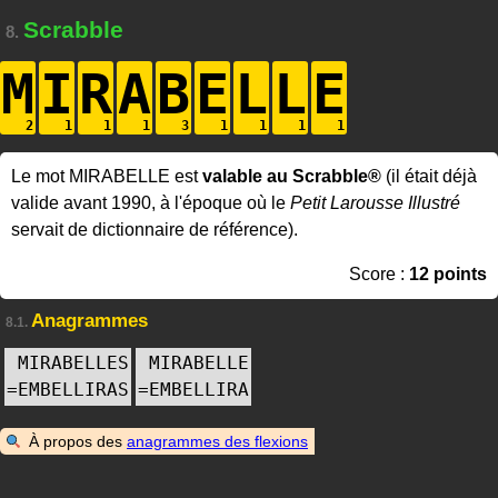
Scrabble
8.
M
I
R
A
B
E
L
L
E
Le mot MIRABELLE est
valable au Scrabble®
(il était déjà
valide avant 1990, à l'époque où le
Petit Larousse Illustré
servait de dictionnaire de référence).
Score :
12 points
Anagrammes
8.1.
MIRABELLES
MIRABELLE
=
EMBELLIRAS
=
EMBELLIRA
À propos des
anagrammes des flexions