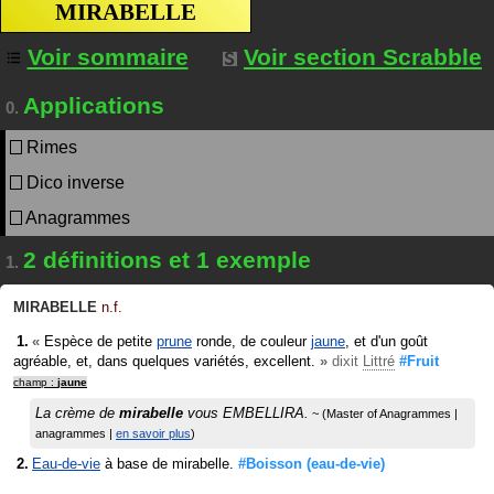
MIRABELLE
Voir sommaire
Voir section Scrabble
Applications
0.
Rimes
Dico inverse
Anagrammes
2 définitions et 1 exemple
1.
MIRABELLE
n.f.
«
Espèce de petite
prune
ronde, de couleur
jaune
, et d'un goût
agréable, et, dans quelques variétés, excellent.
»
dixit
Littré
#Fruit
champ :
jaune
La crème de
mirabelle
vous EMBELLIRA.
Master of Anagrammes
|
anagrammes
|
en savoir plus
Eau-de-vie
à base de mirabelle.
#Boisson
(eau-de-vie)