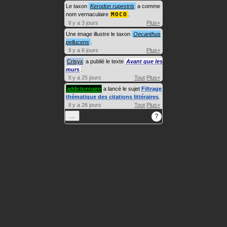
Le taxon
Kerodon rupestris
a comme
nom vernaculaire
MOCO
.
Il y a 3 jours
Plus+
Une image illustre le taxon
Oecanthus
pellucens
.
Il y a 6 jours
Plus+
Crisyx
a publié le texte
Avant que les
murs
.
Il y a 25 jours
Tout
Plus+
addictionnaire
a lancé le sujet
Filtrage
thématique des citations littéraires
.
Il y a 26 jours
Tout
Plus+
…
?