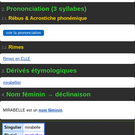
Prononciation (3 syllabes)
2.
Rébus & Acrostiche phonémique
2.1.
voir la prononciation
Rimes
2.2.
Rimes en ELLE
Dérivés étymologiques
3.
mirabellier
Nom féminin → déclinaison
4.
MIRABELLE est un
nom féminin
.
Singulier
mirabelle