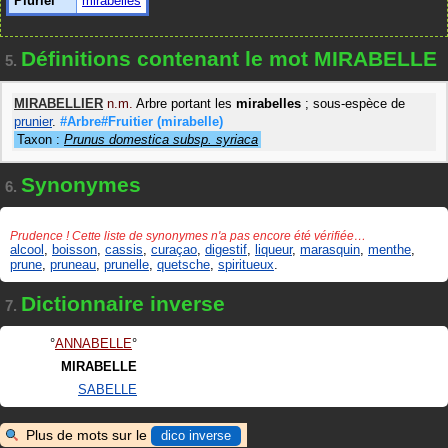
Pluriel
mirabelles
Définitions contenant le mot MIRABELLE
5.
MIRABELLIER
n.m.
Arbre portant les
mirabelles
; sous-espèce de
prunier
.
#Arbre#Fruitier
(mirabelle)
Taxon :
Prunus domestica subsp. syriaca
Synonymes
6.
Prudence ! Cette liste de synonymes n'a pas encore été vérifiée…
alcool
,
boisson
,
cassis
,
curaçao
,
digestif
,
liqueur
,
marasquin
,
menthe
,
prune
,
pruneau
,
prunelle
,
quetsche
,
spiritueux
.
Dictionnaire inverse
7.
ANNABELLE
MIRABELLE
SABELLE
Plus de mots sur le
dico inverse