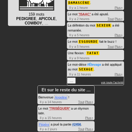
DAMASCÈNE
.
Il y a 1 heure
Plus+
159 mots
Le mot
ISAAC
a été ajouté.
PEDIGREE
,
APICOLE
,
Il y a 2 heures
Tout
Plus+
COWBOY
, …
La définition du mot
SEXEUR
a été
remaniée.
Il y a 5 heures
Plus+
Le mot
ESGOURDE
fait le buzz !
Il y a 5 heures
Tout
Plus+
Une flexion :
TATAT
Il y a 9 heures
Le mot-dièse
#Élevage
a été appliqué
au mot
SEXAGE
.
Il y a 11 heures
Plus+
…
voir toute l'activité
Et sur le reste du site …
Bienvenue
Angeline
!
Il y a 14 heures
Tout
Plus+
Le mot
TRISÉQUER
a un étymon
latin.
Il y a 15 heures
Plus+
Pépère
a joué la partie
#2456
.
Il y a 2 jours
Tout
Plus+