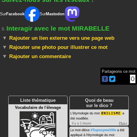
Sur
Facebook
Sur
Mastodon
Interagir avec le mot MIRABELLE
9.
Rajouter un lien externe vers une page web
Rajouter une photo pour illustrer ce mot
Rajouter un commentaire
Partageons ce mot
0
Liste thématique
Quoi de beau
sur le dico ?
Vocabulaire de l'élevage
L'étymologie du mot
ŒNILISME
a
été modifiée.
Il y a 1 heure
Plus+
Le mot-dièse
#ToponymeVille
a été
appliqué à l'étymologie du mot