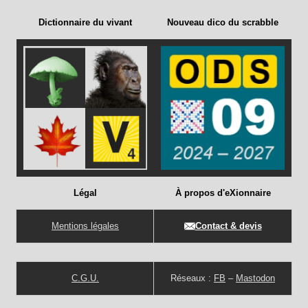
Dictionnaire du vivant
Nouveau dico du scrabble
Légal
À propos d'eXionnaire
Mentions légales
Contact & devis
C.G.U.
Réseaux :
FB
–
Mastodon