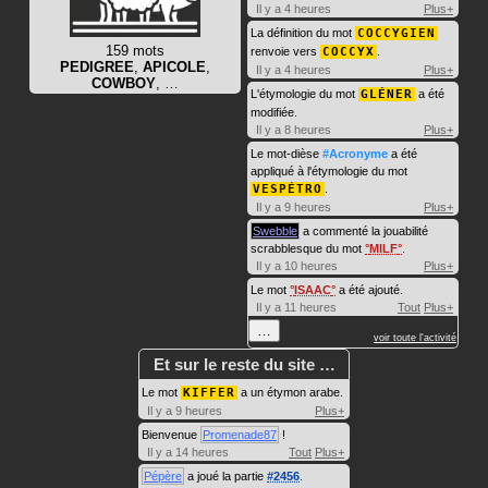
Il y a 4 heures
Plus+
La définition du mot
COCCYGIEN
159 mots
renvoie vers
COCCYX
.
PEDIGREE
,
APICOLE
,
Il y a 4 heures
Plus+
COWBOY
, …
L'étymologie du mot
GLÉNER
a été
modifiée.
Il y a 8 heures
Plus+
Le mot-dièse
#Acronyme
a été
appliqué à l'étymologie du mot
VESPÉTRO
.
Il y a 9 heures
Plus+
Swebble
a commenté la jouabilité
scrabblesque du mot
MILF
.
Il y a 10 heures
Plus+
Le mot
ISAAC
a été ajouté.
Il y a 11 heures
Tout
Plus+
…
voir toute l'activité
Et sur le reste du site …
Le mot
KIFFER
a un étymon arabe.
Il y a 9 heures
Plus+
Bienvenue
Promenade87
!
Il y a 14 heures
Tout
Plus+
Pépère
a joué la partie
#2456
.