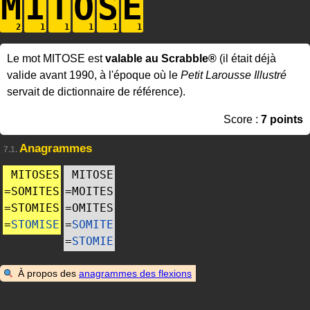
M
I
T
O
S
E
Le mot MITOSE est
valable au Scrabble®
(il était déjà
valide avant 1990, à l'époque où le
Petit Larousse Illustré
servait de dictionnaire de référence).
Score :
7 points
Anagrammes
7.1.
MITOSES
MITOSE
=
SOMITES
=
MOITES
=
STOMIES
=
OMITES
=
STOMISE
=
SOMITE
=
STOMIE
À propos des
anagrammes des flexions