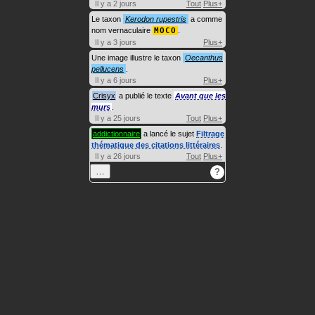
Il y a 2 jours
Tout
Plus+
Le taxon
Kerodon rupestris
a comme
nom vernaculaire
MOCO
.
Il y a 3 jours
Plus+
Une image illustre le taxon
Oecanthus
pellucens
.
Il y a 6 jours
Plus+
Crisyx
a publié le texte
Avant que les
murs
.
Il y a 25 jours
Tout
Plus+
addictionnaire
a lancé le sujet
Filtrage
thématique des citations littéraires
.
Il y a 26 jours
Tout
Plus+
…
?