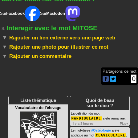
Sur
Facebook
Sur
Mastodon
Interagir avec le mot MITOSE
8.
Rajouter un lien externe vers une page web
Rajouter une photo pour illustrer ce mot
Rajouter un commentaire
Partageons ce mot
0
Liste thématique
Quoi de beau
sur le dico ?
Vocabulaire de l'élevage
La définition du mot
MANDIBULAIRE
a été remaniée.
Il y a 3 heures
Plus+
Le mot-dièse
#Ostéologie
a été
appliqué au mot
CLAVICULAIRE
.