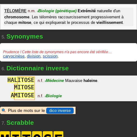
TÉLOMÈRE
n.m.
Biologie
(génétique)
Extrémité
naturelle d'un
#
chromosome
. Les télomères raccourcissement progressivement à
chaque
mitose
, ce qui expliquerait le processus de
vieillissement
.
Synonymes
5.
Prudence ! Cette liste de synonymes n'a pas encore été vérifiée…
caryocinèse
,
division
,
scission
.
Dictionnaire inverse
6.
H
A
L
I
T
O
S
E
n.f.
Médecine
Mauvaise
haleine
.
#
M
I
T
O
S
E
A
M
I
T
O
S
E
n.f.
Biologie
#
Plus de mots sur le
dico inverse
Scrabble
7.