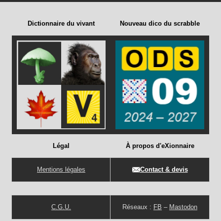
Dictionnaire du vivant
Nouveau dico du scrabble
Légal
À propos d'eXionnaire
Mentions légales
Contact & devis
C.G.U.
Réseaux :
FB
–
Mastodon