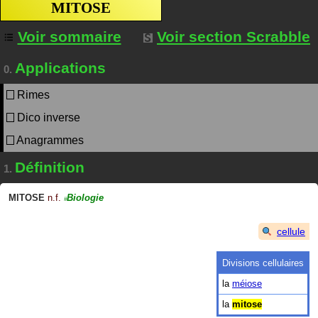
MITOSE
Voir sommaire
Voir section Scrabble
Applications
0.
Rimes
Dico inverse
Anagrammes
Définition
1.
MITOSE
n.f.
Biologie
#
cellule
Divisions cellulaires
la
méiose
la
mitose