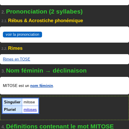
Prononciation (2 syllabes)
2.
Rébus & Acrostiche phonémique
2.1.
voir la prononciation
Rimes
2.2.
Rimes en TOSE
Nom féminin → déclinaison
3.
MITOSE est un
nom féminin
.
Singulier
mitose
Pluriel
mitoses
Définitions contenant le mot MITOSE
4.