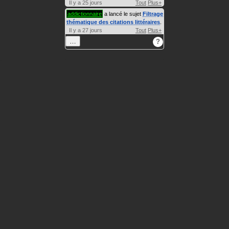
Il y a 25 jours
Tout
Plus+
addictionnaire
a lancé le sujet
Filtrage
thématique des citations littéraires
.
Il y a 27 jours
Tout
Plus+
…
?