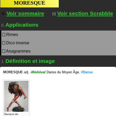
MORESQUE
Voir sommaire
Voir section Scrabble
Applications
0.
Rimes
Dico inverse
Anagrammes
Définition et image
1.
MORESQUE
adj.
Médiéval
Danse du Moyen Âge.
#Danse
#
Danseur de