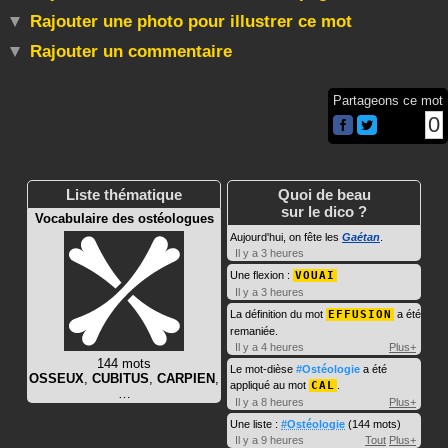
Rajouter une photo pour illustrer ce mot
Rajouter un commentaire
Partageons ce mot
0
Liste thématique
Quoi de beau
sur le dico ?
Vocabulaire des ostéologues
Aujourd'hui, on fête les
Gaétan
.
Il y a 3 heures
Une flexion :
VOUAI
Il y a 3 heures
La définition du mot
EFFUSION
a été
remaniée.
Il y a 4 heures
Plus+
144 mots
Le mot-dièse
#Ostéologie
a été
OSSEUX
,
CUBITUS
,
CARPIEN
,
appliqué au mot
CAL
.
…
Il y a 8 heures
Plus+
Une liste :
#Ostéologie
(144 mots)
Il y a 9 heures
Tout
Plus+