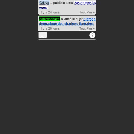
Crisyx
a publié le texte
Avant que les
murs
.
Il y a 24 jours
Tout
Plus+
addictionnaire
a lancé le sujet
Filtrage
thématique des citations littéraires
.
Il y a 26 jours
Tout
Plus+
…
?