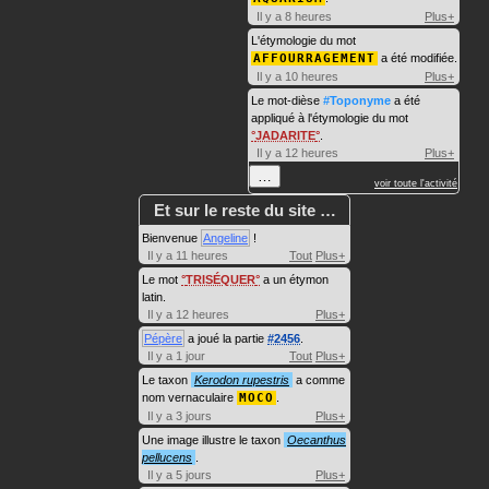
Il y a 8 heures
Plus+
L'étymologie du mot
AFFOURRAGEMENT
a été modifiée.
Il y a 10 heures
Plus+
Le mot-dièse
#Toponyme
a été
appliqué à l'étymologie du mot
JADARITE
.
Il y a 12 heures
Plus+
…
voir toute l'activité
Et sur le reste du site …
Bienvenue
Angeline
!
Il y a 11 heures
Tout
Plus+
Le mot
TRISÉQUER
a un étymon
latin.
Il y a 12 heures
Plus+
Pépère
a joué la partie
#2456
.
Il y a 1 jour
Tout
Plus+
Le taxon
Kerodon rupestris
a comme
nom vernaculaire
MOCO
.
Il y a 3 jours
Plus+
Une image illustre le taxon
Oecanthus
pellucens
.
Il y a 5 jours
Plus+