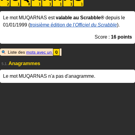
Le mot MUQARNAS est
valable au Scrabble®
depuis le
01/01/1999 (
troisième édition de l'
Officiel du Scrabble
).
Score :
16 points
Liste des
mots avec un
Q
Anagrammes
5.1.
Le mot MUQARNAS n'a pas d'anagramme.