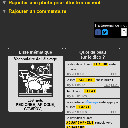
Rajouter une photo pour illustrer ce mot
Rajouter un commentaire
Partageons ce mot
0
Liste thématique
Quoi de beau
sur le dico ?
Vocabulaire de l'élevage
La définition du mot
SEXEUR
a été
remaniée.
Il y a 1 heure
Plus+
Le mot
ESGOURDE
fait le buzz !
Il y a 1 heure
Tout
Plus+
Une flexion :
TATAT
Il y a 5 heures
159 mots
Le mot-dièse
#Élevage
a été appliqué
PEDIGREE
,
APICOLE
,
au mot
SEXAGE
.
COWBOY
, …
Il y a 8 heures
Plus+
La définition du mot
AQUARIOPHILE
renvoie vers
AQUARIUM
.