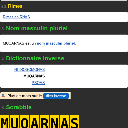
Rimes
2.2.
Rimes en RNAS
Nom masculin pluriel
3.
MUQARNAS est un
nom masculin pluriel
.
Dictionnaire inverse
4.
NITROSOMONAS
MUQARNAS
PSOAS
Plus de mots sur le
dico inverse
Scrabble
5.
M
U
Q
A
R
N
A
S