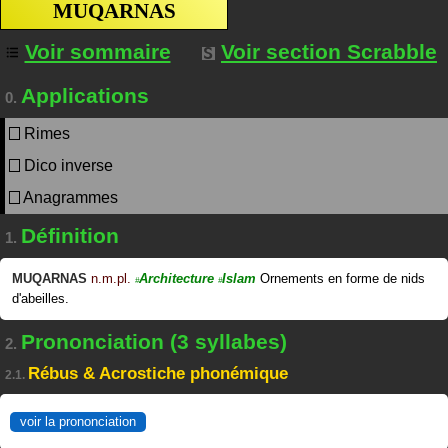
MUQARNAS
Voir sommaire
Voir section Scrabble
Applications
0.
Rimes
Dico inverse
Anagrammes
Définition
1.
MUQARNAS
n.m.pl.
Architecture
Islam
Ornements en forme de nids
#
#
d'abeilles.
Prononciation (3 syllabes)
2.
Rébus & Acrostiche phonémique
2.1.
voir la prononciation