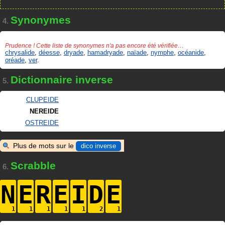
Synonymes
4.
Prudence ! Cette liste de synonymes n'a pas encore été vérifiée…
chrysalide
,
déesse
,
dryade
,
hamadryade
,
naïade
,
nymphe
,
océanide
,
oréade
,
ver
.
Dictionnaire inverse
5.
CLUPEIDE
NEREIDE
OSTREIDE
Plus de mots sur le
dico inverse
Scrabble
6.
N
E
R
E
I
D
E