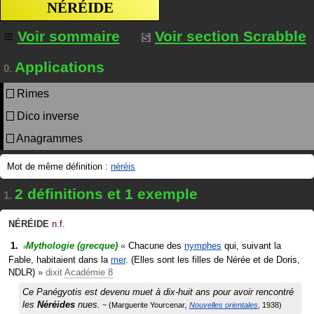
NÉRÉIDE
Voir sommaire
Voir section Scrabble
Applications
0.
Rimes
Dico inverse
Anagrammes
Mot de même définition :
néréis
2 définitions et 1 exemple
1.
NÉRÉIDE
n.f.
Mythologie
(grecque)
«
Chacune des
nymphes
qui, suivant la
#
Fable, habitaient dans la
mer
. (Elles sont les filles de Nérée et de Doris,
NDLR)
»
dixit
Académie 8
Ce Panégyotis est devenu muet à dix-huit ans pour avoir rencontré
les
Néréides
nues.
Marguerite Yourcenar
Nouvelles orientales
1938