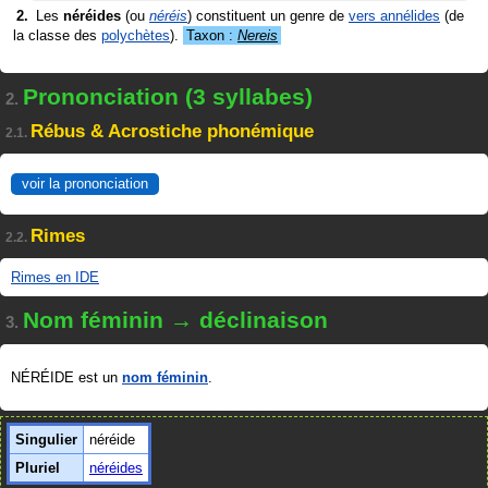
Les
néréides
(ou
néréis
) constituent un genre de
vers annélides
(de
la classe des
polychètes
).
Taxon :
Nereis
Prononciation (3 syllabes)
2.
Rébus & Acrostiche phonémique
2.1.
voir la prononciation
Rimes
2.2.
Rimes en IDE
Nom féminin → déclinaison
3.
NÉRÉIDE est un
nom féminin
.
Singulier
néréide
Pluriel
néréides