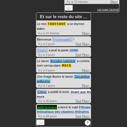
Il y a 15 heures
Plus+
…
voir toute l'activité
Et sur le reste du site …
Le mot
TUDESQUE
a un étymon
italien.
Il y a 15 heures
Plus+
Bienvenue
Promenade87
!
Il y a 2 jours
Tout
Plus+
Pépère
a joué la partie
#2456
.
Il y a 3 jours
Tout
Plus+
Le taxon
Kerodon rupestris
a comme
nom vernaculaire
MOCO
.
Il y a 5 jours
Plus+
Une image illustre le taxon
Oecanthus
pellucens
.
Il y a 7 jours
Plus+
Crisyx
a publié le texte
Avant que les
murs
.
Il y a 26 jours
Tout
Plus+
addictionnaire
a lancé le sujet
Filtrage
thématique des citations littéraires
.
Il y a 28 jours
Tout
Plus+
…
?