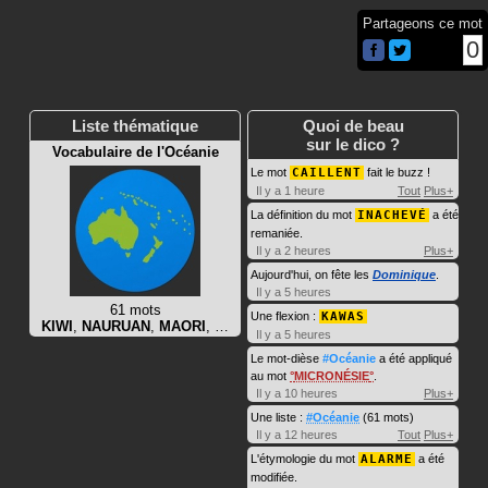
Partageons ce mot
0
Liste thématique
Quoi de beau
sur le dico ?
Vocabulaire de l'Océanie
Le mot
CAILLENT
fait le buzz !
Il y a 1 heure
Tout
Plus+
La définition du mot
INACHEVÉ
a été
remaniée.
Il y a 2 heures
Plus+
Aujourd'hui, on fête les
Dominique
.
Il y a 5 heures
61 mots
Une flexion :
KAWAS
KIWI
,
NAURUAN
,
MAORI
, …
Il y a 5 heures
Le mot-dièse
#Océanie
a été appliqué
au mot
MICRONÉSIE
.
Il y a 10 heures
Plus+
Une liste :
#Océanie
(61 mots)
Il y a 12 heures
Tout
Plus+
L'étymologie du mot
ALARME
a été
modifiée.