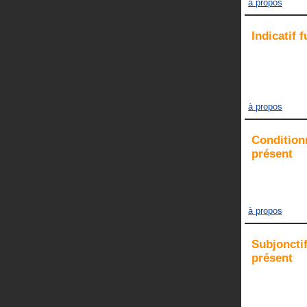
à propos
Indicatif
f
à propos
Condition
présent
à propos
Subjoncti
présent