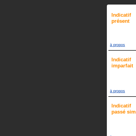
Indicatif
présent
à propos
Indicatif
imparfait
à propos
Indicatif
passé sim