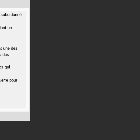
subordonné
dant un
nt une des
s
des
ps qui
uerre pour