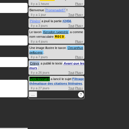
Il y a 1 heure
Plus+
Bienvenue
Promenade87
!
Il y a 1 jour
Tout
Plus+
Pépère
a joué la partie
#2456
.
Il y a 3 jours
Tout
Plus+
Le taxon
Kerodon rupestris
a comme
nom vernaculaire
MOCO
.
Il y a 4 jours
Plus+
Une image illustre le taxon
Oecanthus
pellucens
.
Il y a 7 jours
Plus+
Crisyx
a publié le texte
Avant que les
murs
.
Il y a 26 jours
Tout
Plus+
addictionnaire
a lancé le sujet
Filtrage
thématique des citations littéraires
.
Il y a 27 jours
Tout
Plus+
…
?