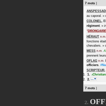
7 mots
|
ANSPESSAD
au caporal.
»
COLONEL
,
E
régiment
.
»
i
°
DRONGAIR
HÉRAUT
n.m
fonctions étai
chevaliers.
»
MESS
n.m.
A
prennent leur
OFLAG
n.m.
officiers
.
#Na
SCRIPTEUR
Christia
#
…▼
7 mots
|
OFFI
2.