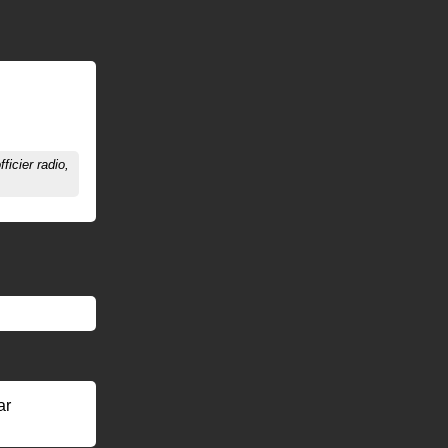
fficier radio,
ar