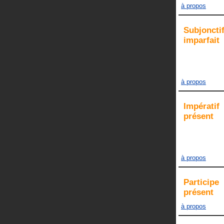
à propos
Subjoncti
imparfait
à propos
Impératif
présent
à propos
Participe
présent
à propos