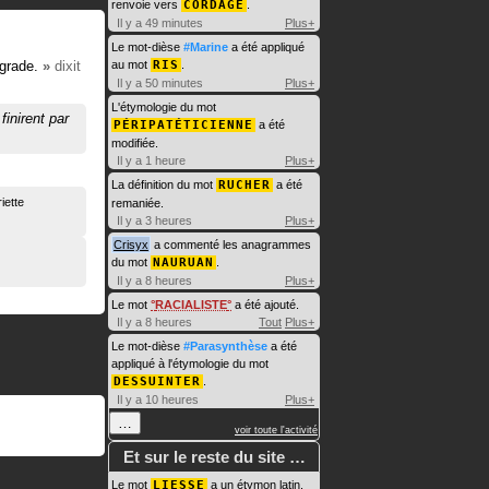
renvoie vers
CORDAGE
.
Il y a 49 minutes
Plus+
Le mot-dièse
#Marine
a été appliqué
grade.
»
dixit
au mot
RIS
.
Il y a 50 minutes
Plus+
L'étymologie du mot
 finirent par
PÉRIPATÉTICIENNE
a été
modifiée.
Il y a 1 heure
Plus+
La définition du mot
RUCHER
a été
iette
remaniée.
Il y a 3 heures
Plus+
Crisyx
a commenté les anagrammes
du mot
NAURUAN
.
Il y a 8 heures
Plus+
Le mot
RACIALISTE
a été ajouté.
Il y a 8 heures
Tout
Plus+
Le mot-dièse
#Parasynthèse
a été
appliqué à l'étymologie du mot
DESSUINTER
.
Il y a 10 heures
Plus+
…
voir toute l'activité
Et sur le reste du site …
Le mot
LIESSE
a un étymon latin.