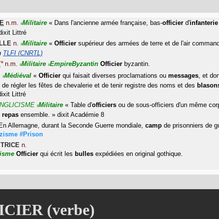
E
n.m.
Militaire
«
Dans l'ancienne armée française, bas-
officier
d'
infanterie
#
dixit
Littré
LLE
n.
Militaire
«
Officier
supérieur des armées de terre et de l'air comman
#
n
TLFI (CNRTL)
E
°
n.m.
Militaire
EmpireByzantin
Officier
byzantin.
#
#
.
Médiéval
«
Officier
qui faisait diverses proclamations ou
messages
, et do
#
t de régler les fêtes de chevalerie et de tenir registre des noms et des
blason
dixit
Littré
NGLICISME
Militaire
«
Table d'
officiers
ou de sous-officiers d'un même cor
#
s
repas
ensemble.
»
dixit
Académie 8
En Allemagne, durant la Seconde Guerre mondiale,
camp
de prisonniers de g
zisme
#Prison
,
TRICE
n.
nisme
Officier
qui écrit les
bulles
expédiées en original gothique.
CIER (verbe)