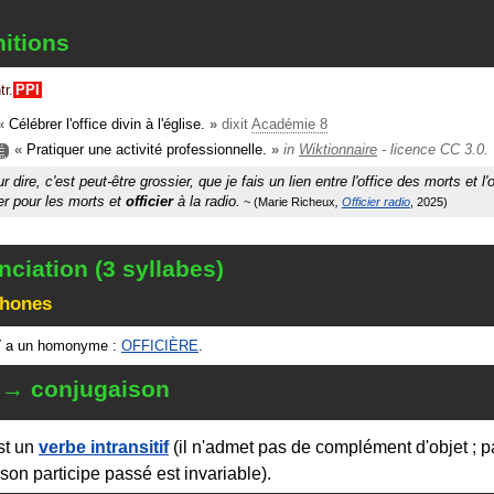
nitions
tr.
PPI
«
Célébrer l'office divin à l'église.
»
dixit
Académie 8
«
Pratiquer une activité professionnelle.
»
in
Wiktionnaire
- licence CC 3.0.
É
 dire, c'est peut-être grossier, que je fais un lien entre l'office des morts et l'o
ier pour les morts et
officier
à la radio.
Marie Richeux
Officier radio
2025
ciation (3 syllabes)
hones
T
a un homonyme :
OFFICIÈRE
.
 → conjugaison
st un
verbe intransitif
(il n'admet pas de complément d'objet ; p
son participe passé est invariable).