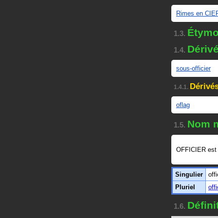
Rimes en CIE
Étymo
1.3.
Dériv
1.4.
sous-officier
Dérivés
1.4.1.
oflag
Nom m
1.5.
OFFICIER est
Singulier
offi
Pluriel
off
Défin
1.6.