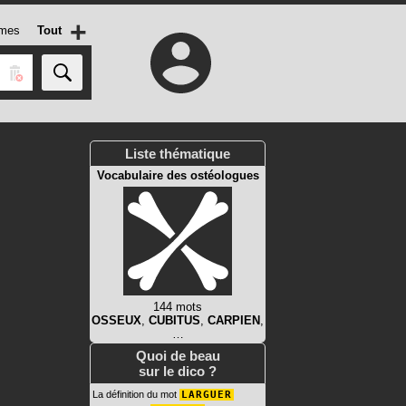
+
mes
Tout
Liste thématique
Vocabulaire des ostéologues
144 mots
OSSEUX
,
CUBITUS
,
CARPIEN
,
…
Quoi de beau
sur le dico ?
La définition du mot
LARGUER