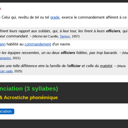
m.
«
Celui qui, revêtu de tel ou tel
grade
, exerce le commandement afférent à ce 
irent leurs rapport aux soldats, qui, à leur tour, les firent à leurs
officiers
, qui
à leur commandant.
Michel del Castillo
Tanguy
1957
rin
habilité au
commandement
d'un navire.
re les équipes resserrées, un ou deux
officiers
fidèles, pas trop bavards.
Mar
ramarins
2021
re une telle différence etre la famille de l'
officier
et celle du
matelot
.
Marie
cier radio
2025
ciation (3 syllabes)
& Acrostiche phonémique
nciation