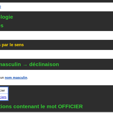
R
logie
és
 par le sens
asculin → déclinaison
 un
nom masculin
.
cier
iciers
itions contenant le mot OFFICIER