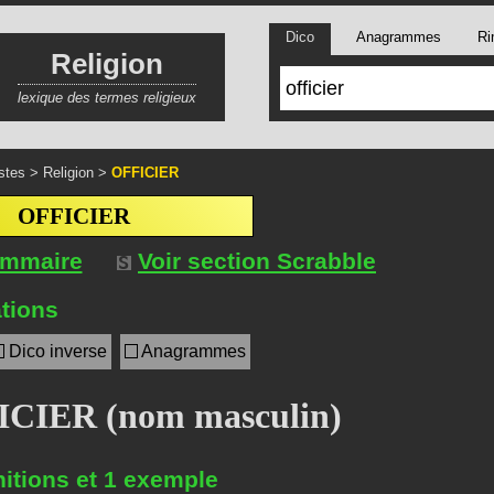
Dico
Anagrammes
Ri
Religion
lexique des termes religieux
stes
>
Religion
>
OFFICIER
OFFICIER
ommaire
Voir section Scrabble
tions
Dico inverse
Anagrammes
CIER (nom masculin)
nitions et 1 exemple