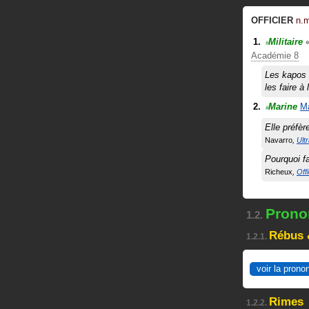
OFFICIER
n.
Militaire
#
Académie 8
Les kapos f
les faire 
Marine
Ma
#
Elle préfè
Navarro
Ult
Pourquoi fai
Richeux
Offi
Pronon
1.2.
Rébus 
1.2.1.
voir la prono
Rimes
1.2.2.