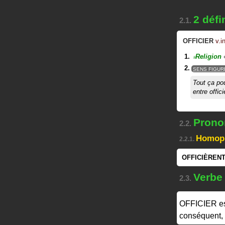
2 défi
2.1.
OFFICIER
v.in
Religion
#
SENS FIGUR
Tout ça pour
entre offic
Pronon
2.2.
Homop
2.2.1.
OFFICIÈREN
Verbe
2.3.
OFFICIER
e
conséquent, 