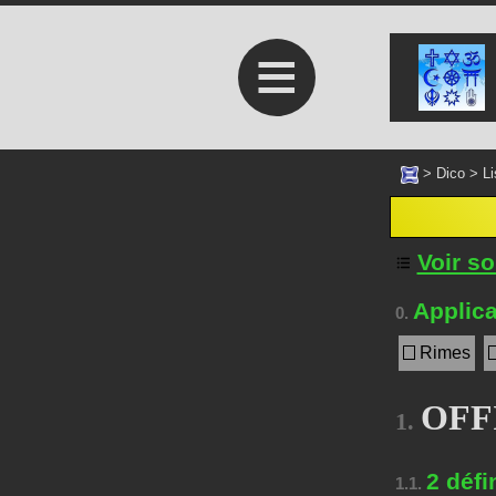
≡
>
Dico
>
Li
Voir s
Applica
0.
Rimes
OFFI
1.
2 défi
1.1.