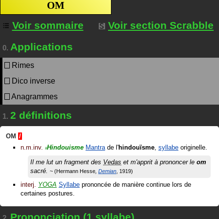
OM
Voir sommaire
Voir section Scrabble
Applications
0.
Rimes
Dico inverse
Anagrammes
2 définitions
1.
OM
/
n.m.inv.
Hindouisme
Mantra
de l'
hindouïsme
,
syllabe
originelle.
#
Il me lut un fragment des
Vedas
et m'apprit à prononcer le
om
sacré.
Hermann Hesse
Demian
1919
interj.
YOGA
Syllabe
prononcée de manière continue lors de
certaines postures.
Prononciation (1 syllabe)
2.