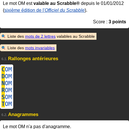
Le mot OM est
valable au Scrabble®
depuis le 01/01/2012
(
sixième édition de l'
Officiel du Scrabble
).
Score :
3 points
Liste des
mots de 2 lettres
valables au Scrabble
Liste des
mots invariables
Rallonges antérieures
6.1.
C
OM
D
OM
N
OM
R
OM
S
OM
T
OM
Anagrammes
6.2.
Le mot OM n'a pas d'anagramme.