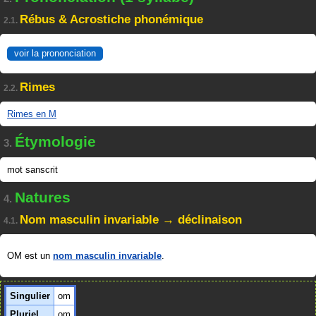
Rébus & Acrostiche phonémique
2.1.
voir la prononciation
Rimes
2.2.
Rimes en M
Étymologie
3.
mot sanscrit
Natures
4.
Nom masculin invariable → déclinaison
4.1.
OM est un
nom masculin invariable
.
Singulier
om
Pluriel
om