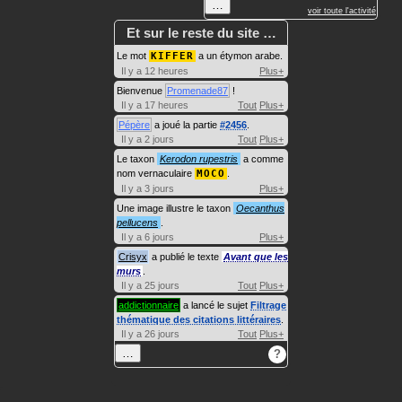
…
voir toute l'activité
Et sur le reste du site …
Le mot
KIFFER
a un étymon arabe.
Il y a 12 heures
Plus+
Bienvenue
Promenade87
!
Il y a 17 heures
Tout
Plus+
Pépère
a joué la partie
#2456
.
Il y a 2 jours
Tout
Plus+
Le taxon
Kerodon rupestris
a comme
nom vernaculaire
MOCO
.
Il y a 3 jours
Plus+
Une image illustre le taxon
Oecanthus
pellucens
.
Il y a 6 jours
Plus+
Crisyx
a publié le texte
Avant que les
murs
.
Il y a 25 jours
Tout
Plus+
addictionnaire
a lancé le sujet
Filtrage
thématique des citations littéraires
.
Il y a 26 jours
Tout
Plus+
…
?