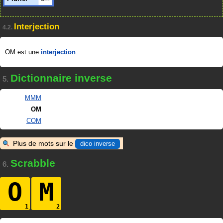
Interjection
4.2.
OM est une
interjection
.
Dictionnaire inverse
5.
MMM
OM
COM
Plus de mots sur le
dico inverse
Scrabble
6.
O
M