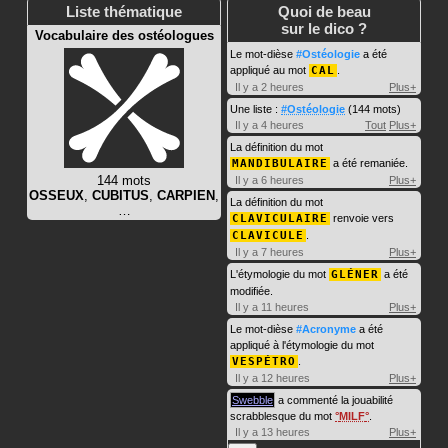
Liste thématique
Quoi de beau
sur le dico ?
Vocabulaire des ostéologues
Le mot-dièse
#Ostéologie
a été
appliqué au mot
CAL
.
Il y a 2 heures
Plus+
Une liste :
#Ostéologie
(144 mots)
Il y a 4 heures
Tout
Plus+
La définition du mot
MANDIBULAIRE
a été remaniée.
144 mots
Il y a 6 heures
Plus+
OSSEUX
,
CUBITUS
,
CARPIEN
,
La définition du mot
…
CLAVICULAIRE
renvoie vers
CLAVICULE
.
Il y a 7 heures
Plus+
L'étymologie du mot
GLÉNER
a été
modifiée.
Il y a 11 heures
Plus+
Le mot-dièse
#Acronyme
a été
appliqué à l'étymologie du mot
VESPÉTRO
.
Il y a 12 heures
Plus+
Swebble
a commenté la jouabilité
scrabblesque du mot
MILF
.
Il y a 13 heures
Plus+