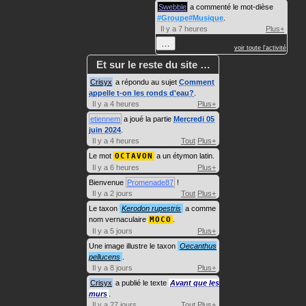
Swebble
a commenté le mot-dièse
#Groupe#Musique
.
Il y a 7 heures
Plus+
…
voir toute l'activité
Et sur le reste du site …
Crisyx
a répondu au sujet
Comment
appelle t-on les ronds d'eau?
.
Il y a 4 heures
Plus+
etiennem
a joué la partie
Mercredi 05
juin 2024
.
Il y a 4 heures
Tout
Plus+
Le mot
OCTAVON
a un étymon latin.
Il y a 6 heures
Plus+
Bienvenue
Promenade87
!
Il y a 2 jours
Tout
Plus+
Le taxon
Kerodon rupestris
a comme
nom vernaculaire
MOCO
.
Il y a 5 jours
Plus+
Une image illustre le taxon
Oecanthus
pellucens
.
Il y a 8 jours
Plus+
Crisyx
a publié le texte
Avant que les
murs
.
Il y a 27 jours
Tout
Plus+