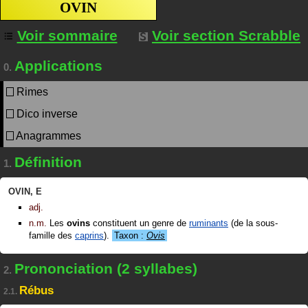
OVIN
Voir sommaire
Voir section Scrabble
Applications
0.
Rimes
Dico inverse
Anagrammes
Définition
1.
OVIN
,
E
adj.
n.m.
Les
ovins
constituent un genre de
ruminants
(de la sous-
famille des
caprins
).
Taxon :
Ovis
Prononciation (2 syllabes)
2.
Rébus
2.1.