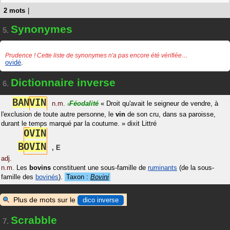
2 mots
|
Synonymes
5.
Prudence ! Cette liste de synonymes n'a pas encore été vérifiée…
ovidé
.
Dictionnaire inverse
6.
B
A
N
V
I
N
n.m.
Féodalité
«
Droit qu'avait le seigneur de vendre, à
#
l'exclusion de toute autre personne, le
vin
de son cru, dans sa paroisse,
durant le temps marqué par la coutume.
»
dixit
Littré
O
V
I
N
B
O
V
I
N
,
E
adj.
n.m.
Les
bovins
constituent une sous-famille de
ruminants
(de la sous-
famille des
bovinés
).
Taxon :
Bovini
Plus de mots sur le
dico inverse
Scrabble
7.