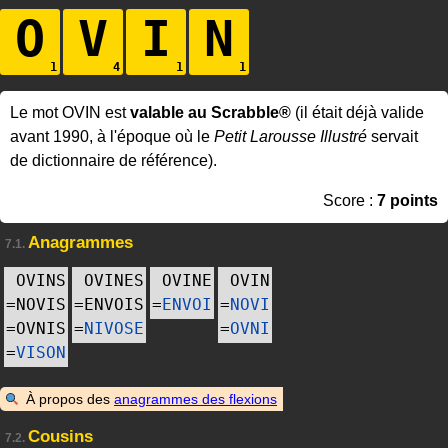
O
V
I
N
Le mot OVIN est
valable au Scrabble®
(il était déjà valide
avant 1990, à l'époque où le
Petit Larousse Illustré
servait
de dictionnaire de référence).
Score :
7 points
Anagrammes
7.1.
OVINS
OVINES
OVINE
OVIN
=
NOVIS
=
ENVOIS
=
ENVOI
=
NOVI
=
OVNIS
=
NIVOSE
=
OVNI
=
VISON
À propos des
anagrammes des flexions
Cousins
7.2.