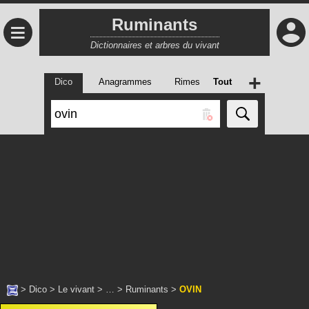
Ruminants
≡
Dictionnaires et arbres du vivant
+
Dico
Anagrammes
Rimes
Tout
>
Dico
>
Le vivant
> … >
Ruminants
>
OVIN