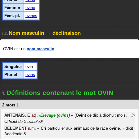
Féminin
ovine
Fém. pl.
ovines
Nom masculin → déclinaison
3.2.
OVIN est un
nom masculin
.
Singulier
ovin
Pluriel
ovins
Définitions contenant le mot OVIN
4.
2 mots
|
ANTENAIS
,
E
adj.
Élevage
(ovins)
«
(
Ovin
) de dix à dix-huit mois.
»
in
#
Officiel du Scrabble®
BÊLEMENT
n.m.
«
Cri
particulier aux animaux de la race
ovine
.
»
dixit
Académie 8