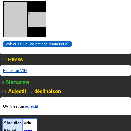
?
?
voir aussi un "acrostiche phonétique"
Rimes
2.2.
Rimes en VIN
Natures
3.
Adjectif → déclinaison
3.1.
OVIN est un
adjectif
.
Singulier
ovin
Pluriel
ovins