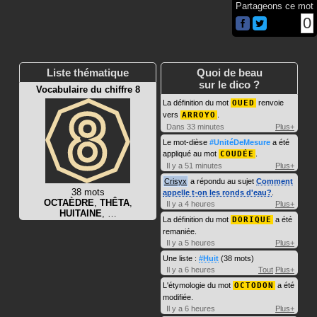
Partageons ce mot
0
Liste thématique
Quoi de beau
sur le dico ?
Vocabulaire du chiffre 8
La définition du mot
OUED
renvoie
vers
ARROYO
.
Dans 33 minutes
Plus+
Le mot-dièse
#UnitéDeMesure
a été
appliqué au mot
COUDÉE
.
Il y a 51 minutes
Plus+
Crisyx
a répondu au sujet
Comment
38 mots
appelle t-on les ronds d'eau?
.
OCTAÈDRE
,
THÊTA
,
Il y a 4 heures
Plus+
HUITAINE
, …
La définition du mot
DORIQUE
a été
remaniée.
Il y a 5 heures
Plus+
Une liste :
#Huit
(38 mots)
Il y a 6 heures
Tout
Plus+
L'étymologie du mot
OCTODON
a été
modifiée.
Il y a 6 heures
Plus+