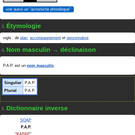
voir aussi un "acrostiche phonétique"
Étymologie
3.
sigle ; de
plan
,
accompagnement
et
personnalisé
Nom masculin → déclinaison
4.
P.A.P. est un
nom masculin
.
Singulier
P.A.P.
Pluriel
P.A.P.
Dictionnaire inverse
5.
SOAP
P.A.P.
KAPAP