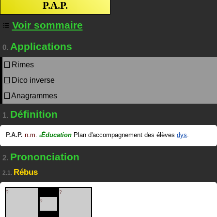
P.A.P.
Voir sommaire
Applications
0.
Rimes
Dico inverse
Anagrammes
Définition
1.
P.A.P.
n.m.
Éducation
Plan d'accompagnement des élèves
dys
.
#
Prononciation
2.
Rébus
2.1.
?
?
?