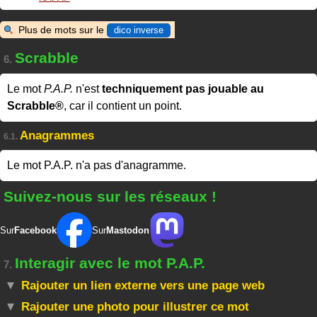
Plus de mots sur le
dico inverse
Scrabble
6.
Le mot
P.A.P.
n'est
techniquement pas jouable au
Scrabble®
, car il contient un point.
Anagrammes
6.1.
Le mot P.A.P. n'a pas d'anagramme.
Suivez-nous sur les réseaux !
Sur
Facebook
Sur
Mastodon
Interagir avec le mot P.A.P.
7.
Rajouter un lien externe vers une page web
Rajouter une photo pour illustrer ce mot