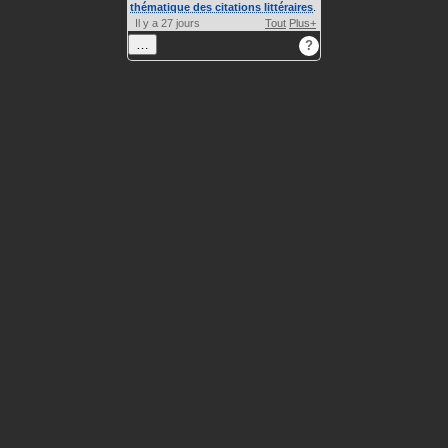
thématique des citations littéraires
.
Il y a 27 jours
Tout
Plus+
…
?