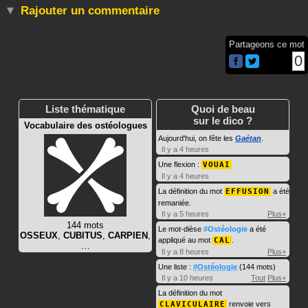
Rajouter un commentaire
Partageons ce mot
0
Liste thématique
Quoi de beau
sur le dico ?
Vocabulaire des ostéologues
Aujourd'hui, on fête les
Gaétan
.
Il y a 4 heures
Une flexion :
VOUAI
Il y a 4 heures
La définition du mot
EFFUSION
a été
remaniée.
Il y a 5 heures
Plus+
144 mots
Le mot-dièse
#Ostéologie
a été
OSSEUX
,
CUBITUS
,
CARPIEN
,
appliqué au mot
CAL
.
…
Il y a 8 heures
Plus+
Une liste :
#Ostéologie
(144 mots)
Il y a 10 heures
Tout
Plus+
La définition du mot
CLAVICULAIRE
renvoie vers