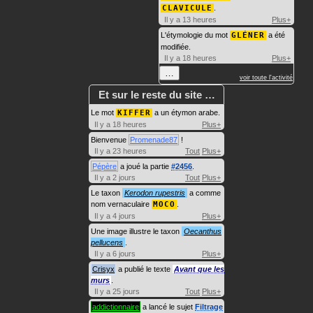
CLAVICULE
.
Il y a 13 heures
Plus+
L'étymologie du mot
GLÉNER
a été
modifiée.
Il y a 18 heures
Plus+
…
voir toute l'activité
Et sur le reste du site …
Le mot
KIFFER
a un étymon arabe.
Il y a 18 heures
Plus+
Bienvenue
Promenade87
!
Il y a 23 heures
Tout
Plus+
Pépère
a joué la partie
#2456
.
Il y a 2 jours
Tout
Plus+
Le taxon
Kerodon rupestris
a comme
nom vernaculaire
MOCO
.
Il y a 4 jours
Plus+
Une image illustre le taxon
Oecanthus
pellucens
.
Il y a 6 jours
Plus+
Crisyx
a publié le texte
Avant que les
murs
.
Il y a 25 jours
Tout
Plus+
addictionnaire
a lancé le sujet
Filtrage