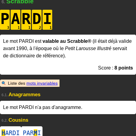
Scrabble
6.
P
A
R
D
I
Le mot PARDI est
valable au Scrabble®
(il était déjà valide
avant 1990, à l'époque où le
Petit Larousse Illustré
servait
de dictionnaire de référence).
Score :
8 points
Liste des
mots invariables
Anagrammes
6.1.
Le mot PARDI n'a pas d'anagramme.
Cousins
6.2.
H
ARDI
PAR
M
I