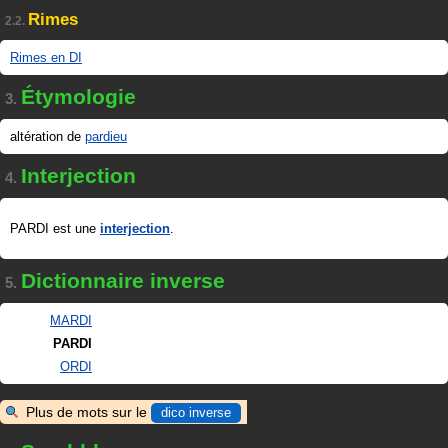
Rimes
2.2.
Rimes en DI
Étymologie
3.
altération de
pardieu
Interjection
4.
PARDI est une
interjection
.
Dictionnaire inverse
5.
MARDI
PARDI
ORDI
Plus de mots sur le
dico inverse