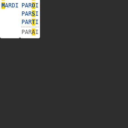
M
ARDI
PAR
O
I
PAR
S
I
PAR
T
I
PAR
A
I