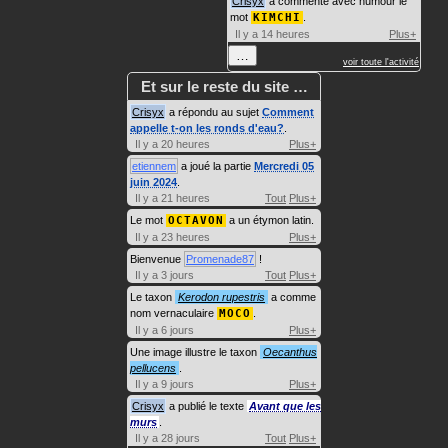
Crisyx
a commenté avec humour le
mot
KIMCHI
.
Il y a 14 heures
Plus+
…
voir toute l'activité
Et sur le reste du site …
Crisyx
a répondu au sujet
Comment
appelle t-on les ronds d'eau?
.
Il y a 20 heures
Plus+
etiennem
a joué la partie
Mercredi 05
juin 2024
.
Il y a 21 heures
Tout
Plus+
Le mot
OCTAVON
a un étymon latin.
Il y a 23 heures
Plus+
Bienvenue
Promenade87
!
Il y a 3 jours
Tout
Plus+
Le taxon
Kerodon rupestris
a comme
nom vernaculaire
MOCO
.
Il y a 6 jours
Plus+
Une image illustre le taxon
Oecanthus
pellucens
.
Il y a 9 jours
Plus+
Crisyx
a publié le texte
Avant que les
murs
.
Il y a 28 jours
Tout
Plus+