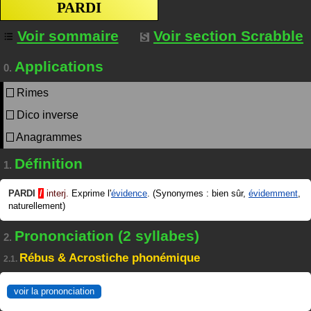
PARDI
Voir sommaire
Voir section Scrabble
Applications
0.
Rimes
Dico inverse
Anagrammes
Définition
1.
PARDI
/
interj.
Exprime l'
évidence
. (Synonymes : bien sûr,
évidemment
,
naturellement)
Prononciation (2 syllabes)
2.
Rébus & Acrostiche phonémique
2.1.
voir la prononciation