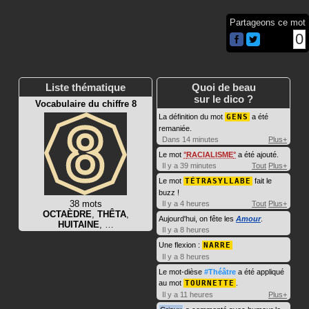
Partageons ce mot
0
Liste thématique
Quoi de beau
sur le dico ?
Vocabulaire du chiffre 8
La définition du mot
GENS
a été
remaniée.
Dans 14 minutes
Plus+
Le mot
RACIALISME
a été ajouté.
Il y a 39 minutes
Tout
Plus+
Le mot
TÉTRASYLLABE
fait le
buzz !
38 mots
Il y a 4 heures
Tout
Plus+
OCTAÈDRE
,
THÊTA
,
Aujourd'hui, on fête les
Amour
.
HUITAINE
, …
Il y a 8 heures
Une flexion :
NARRE
Il y a 8 heures
Le mot-dièse
#Théâtre
a été appliqué
au mot
TOURNETTE
.
Il y a 11 heures
Plus+