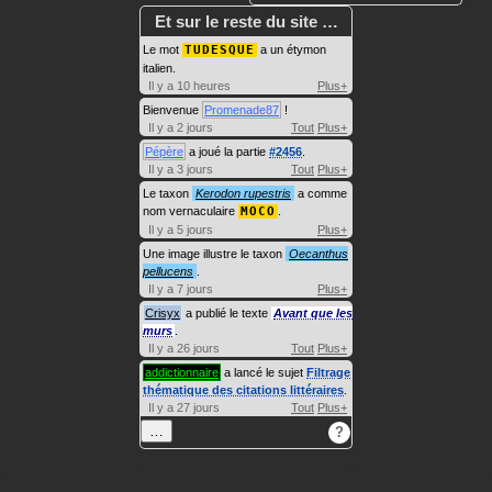
Et sur le reste du site …
Le mot
TUDESQUE
a un étymon
italien.
Il y a 10 heures
Plus+
Bienvenue
Promenade87
!
Il y a 2 jours
Tout
Plus+
Pépère
a joué la partie
#2456
.
Il y a 3 jours
Tout
Plus+
Le taxon
Kerodon rupestris
a comme
nom vernaculaire
MOCO
.
Il y a 5 jours
Plus+
Une image illustre le taxon
Oecanthus
pellucens
.
Il y a 7 jours
Plus+
Crisyx
a publié le texte
Avant que les
murs
.
Il y a 26 jours
Tout
Plus+
addictionnaire
a lancé le sujet
Filtrage
thématique des citations littéraires
.
Il y a 27 jours
Tout
Plus+
…
?