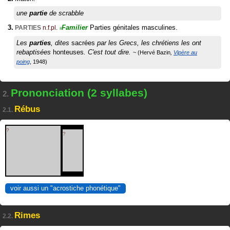
une
partie
de scrabble
Familier
Parties génitales masculines.
PARTIES
n.f.pl.
#
Les
parties
, dites
sacrées
par les Grecs, les chrétiens les ont
rebaptisées
honteuses
. C'est tout dire.
Hervé Bazin
Vipère au
poing
1948
Prononciation (2 syllabes)
2.
Rébus
2.1.
?
?
voir aussi un "acrostiche phonétique"
Rimes
2.2.