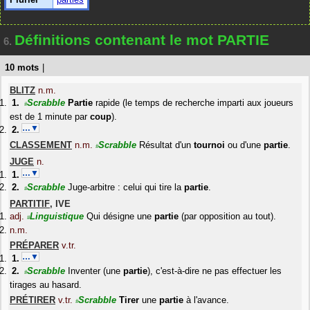
Définitions contenant le mot PARTIE
6.
10 mots
|
BLITZ
n.m.
Scrabble
Partie
rapide (le temps de recherche imparti aux joueurs
#
est de 1 minute par
coup
).
…▼
CLASSEMENT
n.m.
Scrabble
Résultat d'un
tournoi
ou d'une
partie
.
#
JUGE
n.
…▼
Scrabble
Juge-arbitre : celui qui tire la
partie
.
#
PARTITIF
,
IVE
adj.
Linguistique
Qui désigne une
partie
(par opposition au tout).
#
n.m.
PRÉPARER
v.tr.
…▼
Scrabble
Inventer (une
partie
), c'est-à-dire ne pas effectuer les
#
tirages au hasard.
PRÉTIRER
v.tr.
Scrabble
Tirer
une
partie
à l'avance.
#