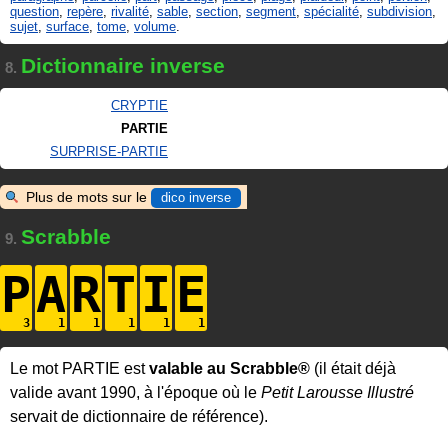
question
,
repère
,
rivalité
,
sable
,
section
,
segment
,
spécialité
,
subdivision
,
sujet
,
surface
,
tome
,
volume
.
Dictionnaire inverse
8.
CRYPTIE
PARTIE
SURPRISE-PARTIE
Plus de mots sur le
dico inverse
Scrabble
9.
P
A
R
T
I
E
Le mot PARTIE est
valable au Scrabble®
(il était déjà
valide avant 1990, à l'époque où le
Petit Larousse Illustré
servait de dictionnaire de référence).