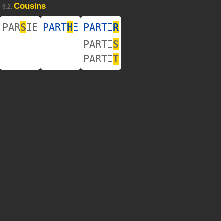
Cousins
9.2.
PAR
S
IE
PART
H
E
PARTI
R
PARTI
S
PARTI
T