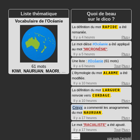
Liste thématique
Quoi de beau
sur le dico ?
Vocabulaire de l'Océanie
La définition du mot
RAPIDE
a été
remaniée.
Il y a 4 heures
Plus+
Le mot-dièse
#Océanie
a été appliqué
au mot
MICRONÉSIE
.
Il y a 5 heures
Plus+
Une liste :
#Océanie
(61 mots)
61 mots
Il y a 6 heures
Tout
Plus+
KIWI
,
NAURUAN
,
MAORI
, …
L'étymologie du mot
ALARME
a été
modifiée.
Il y a 10 heures
Plus+
La définition du mot
LARGUER
renvoie vers
CORDAGE
.
Il y a 10 heures
Plus+
Crisyx
a commenté les anagrammes
du mot
NAURUAN
.
Il y a 17 heures
Plus+
Le mot
RACIALISTE
a été ajouté.
Il y a 17 heures
Tout
Plus+
…
voir toute l'activité