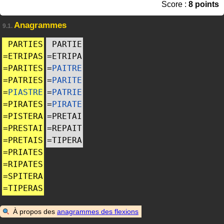
Score :
8 points
Anagrammes
9.1.
PARTIES
PARTIE
=
ETRIPAS
=
ETRIPA
=
PARITES
=
PAITRE
=
PATRIES
=
PARITE
=
PIASTRE
=
PATRIE
=
PIRATES
=
PIRATE
=
PISTERA
=
PRETAI
=
PRESTAI
=
REPAIT
=
PRETAIS
=
TIPERA
=
PRIATES
=
RIPATES
=
SPITERA
=
TIPERAS
À propos des
anagrammes des flexions