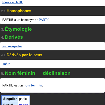
Rimes en RTIE
Homophones
2.3.
PARTIE
a un homonyme :
PARTY
.
Étymologie
3.
Dérivés
4.
surprise-partie
Dérivés par le sens
4.1.
-mère
Nom féminin → déclinaison
5.
PARTIE est un
nom féminin
.
Singulier
partie
Pluriel
parties