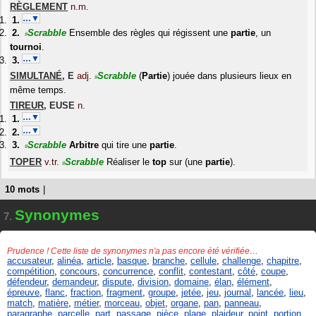
RÈGLEMENT
n.m.
…▼
Scrabble
Ensemble des règles qui régissent une
partie
, un
#
tournoi
.
…▼
SIMULTANÉ
,
E
adj.
Scrabble
(
Partie
) jouée dans plusieurs lieux en
#
même temps.
TIREUR
,
EUSE
n.
…▼
…▼
Scrabble
Arbitre
qui tire une
partie
.
#
TOPER
v.tr.
Scrabble
Réaliser le
top
sur (une
partie
).
#
10 mots
|
Synonymes
7.
Prudence ! Cette liste de synonymes n'a pas encore été vérifiée…
accusateur
,
alinéa
,
article
,
basque
,
branche
,
cellule
,
challenge
,
chapitre
,
compétition
,
concours
,
concurrence
,
conflit
,
contestant
,
côté
,
coupe
,
défendeur
,
demandeur
,
dispute
,
division
,
domaine
,
élan
,
élément
,
épreuve
,
flanc
,
fraction
,
fragment
,
groupe
,
jetée
,
jeu
,
journal
,
lancée
,
lieu
,
match
,
matière
,
métier
,
morceau
,
objet
,
organe
,
pan
,
panneau
,
paragraphe
,
parcelle
,
part
,
passage
,
pièce
,
plage
,
plaideur
,
point
,
portion
,