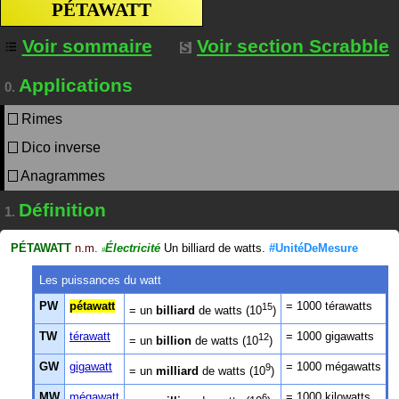
PÉTAWATT
Voir sommaire
Voir section Scrabble
Applications
0.
Rimes
Dico inverse
Anagrammes
Définition
1.
PÉTAWATT
n.m.
Électricité
Un billiard de watts.
#UnitéDeMesure
#
Les puissances du watt
PW
pétawatt
= 1000 térawatts
15
= un
billiard
de watts (10
)
TW
térawatt
= 1000 gigawatts
12
= un
billion
de watts (10
)
GW
gigawatt
= 1000 mégawatts
9
= un
milliard
de watts (10
)
MW
mégawatt
= 1000 kilowatts
6