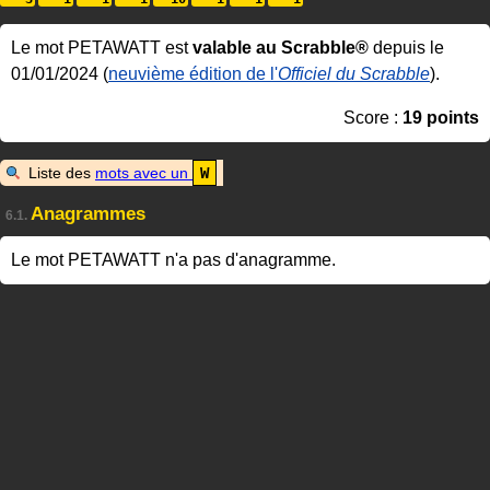
Le mot PETAWATT est
valable au Scrabble®
depuis le
01/01/2024 (
neuvième édition de l'
Officiel du Scrabble
).
Score :
19 points
Liste des
mots avec un
W
Anagrammes
6.1.
Le mot PETAWATT n'a pas d'anagramme.