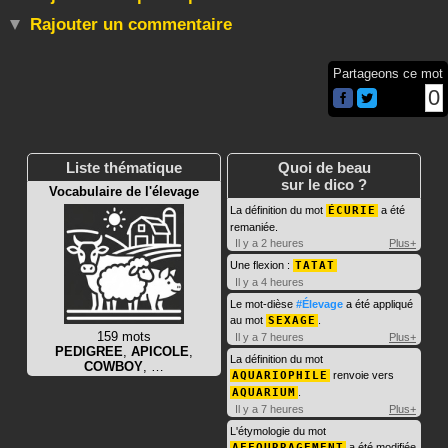
Rajouter un commentaire
Partageons ce mot
0
Liste thématique
Quoi de beau
sur le dico ?
Vocabulaire de l'élevage
La définition du mot
ÉCURIE
a été
remaniée.
Il y a 2 heures
Plus+
Une flexion :
TATAT
Il y a 4 heures
Le mot-dièse
#Élevage
a été appliqué
au mot
SEXAGE
.
159 mots
Il y a 7 heures
Plus+
PEDIGREE
,
APICOLE
,
La définition du mot
COWBOY
, …
AQUARIOPHILE
renvoie vers
AQUARIUM
.
Il y a 7 heures
Plus+
L'étymologie du mot
AFFOURRAGEMENT
a été modifiée.