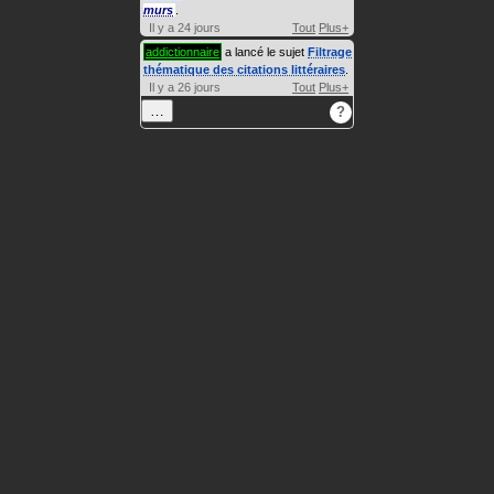
murs
.
Il y a 24 jours
Tout
Plus+
addictionnaire
a lancé le sujet
Filtrage
thématique des citations littéraires
.
Il y a 26 jours
Tout
Plus+
…
?