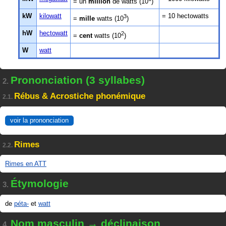
= un
million
de watts (10
)
kW
kilowatt
= 10 hectowatts
3
=
mille
watts (10
)
hW
hectowatt
2
=
cent
watts (10
)
W
watt
Prononciation (3 syllabes)
2.
Rébus & Acrostiche phonémique
2.1.
voir la prononciation
Rimes
2.2.
Rimes en ATT
Étymologie
3.
de
péta-
et
watt
Nom masculin → déclinaison
4.