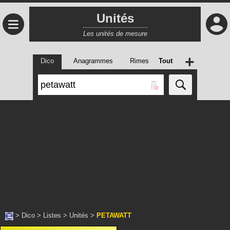
Unités
≡
Les unités de mesure
+
Dico
Anagrammes
Rimes
Tout
>
Dico
>
Listes
>
Unités
>
PETAWATT