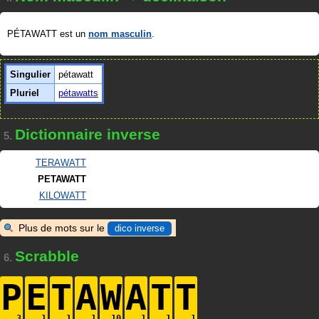
PÉTAWATT est un
nom masculin
.
Singulier
pétawatt
Pluriel
pétawatts
Dictionnaire inverse
5.
TERAWATT
PETAWATT
KILOWATT
Plus de mots sur le
dico inverse
Scrabble
6.
P
E
T
A
W
A
T
T