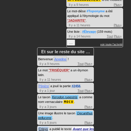
Il y a 9 heures
Plus+
Le mot-dièse
#Toponyme
a été
appliqué à l'étymologie du mot
JADARITE
.
Il y a 11 heures
Plus+
Une liste :
#Élevage
(159 mots)
Il y a 14 heures
Tout
Plus+
…
voir toute l'activité
Et sur le reste du site …
Bienvenue
Angeline
!
Il y a 9 heures
Tout
Plus+
Le mot
TRISÉQUER
a un étymon
latin.
Il y a 11 heures
Plus+
Pépère
a joué la partie
#2456
.
Il y a 1 jour
Tout
Plus+
Le taxon
Kerodon rupestris
a comme
nom vernaculaire
MOCO
.
Il y a 3 jours
Plus+
Une image illustre le taxon
Oecanthus
pellucens
.
Il y a 5 jours
Plus+
Crisyx
a publié le texte
Avant que les