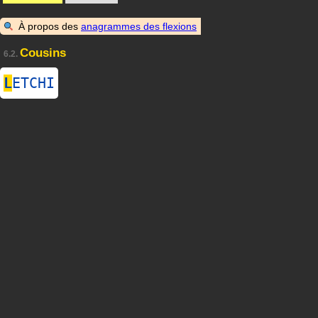
À propos des
anagrammes des flexions
Cousins
6.2.
L
ETCHI