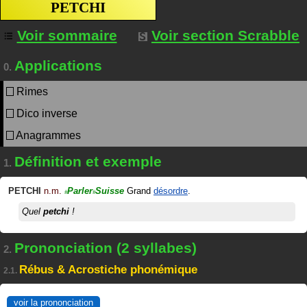
PETCHI
Voir sommaire
Voir section Scrabble
Applications
0.
Rimes
Dico inverse
Anagrammes
Définition et exemple
1.
PETCHI
n.m.
Parler
Suisse
Grand
désordre
.
#
#
Quel
petchi
!
Prononciation (2 syllabes)
2.
Rébus & Acrostiche phonémique
2.1.
voir la prononciation