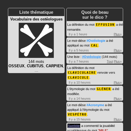
Liste thématique
Quoi de beau
sur le dico ?
Vocabulaire des ostéologues
La définition du mot
EFFUSION
a été
remaniée.
Il y a 1 heure
Plus+
Le mot-dièse
#Ostéologie
a été
appliqué au mot
CAL
.
Il y a 5 heures
Plus+
Une liste :
#Ostéologie
(144 mots)
144 mots
Il y a 7 heures
Tout
Plus+
OSSEUX
,
CUBITUS
,
CARPIEN
,
La définition du mot
…
CLAVICULAIRE
renvoie vers
CLAVICULE
.
Il y a 10 heures
Plus+
L'étymologie du mot
GLÉNER
a été
modifiée.
Il y a 14 heures
Plus+
Le mot-dièse
#Acronyme
a été
appliqué à l'étymologie du mot
VESPÉTRO
.
Il y a 15 heures
Plus+
Swebble
a commenté la jouabilité
scrabblesque du mot
MILF
.