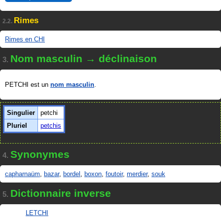
Rimes
2.2.
Rimes en CHI
Nom masculin → déclinaison
3.
PETCHI est un
nom masculin
.
Singulier
petchi
Pluriel
petchis
Synonymes
4.
capharnaüm
,
bazar
,
bordel
,
boxon
,
foutoir
,
merdier
,
souk
Dictionnaire inverse
5.
LETCHI