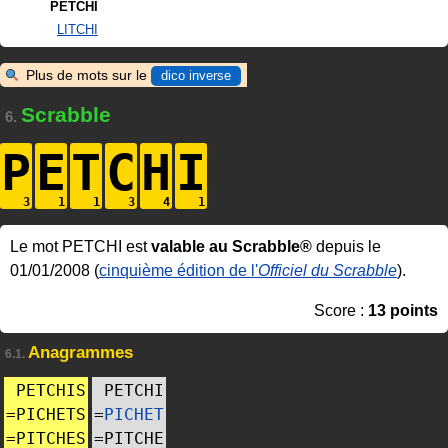
PETCHI
LITCHI
Plus de mots sur le
dico inverse
Scrabble
6.
P
E
T
C
H
I
Le mot PETCHI est
valable au Scrabble®
depuis le
01/01/2008 (
cinquième édition de l'
Officiel du Scrabble
).
Score :
13 points
Anagrammes
6.1.
PETCHIS
PETCHI
=
PICHETS
=
PICHET
=
PITCHES
=
PITCHE