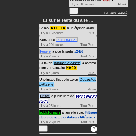
Il y a 16 heures
Plus+
…
voir toute l'activité
Et sur le reste du site …
Le mot
KIFFER
a un étymon arabe.
Il y a 15 heures
Plus+
Bienvenue
Promenade87
!
Il y a 20 heures
Tout
Plus+
Pépère
a joué la partie
#2456
.
Il y a 2 jours
Tout
Plus+
Le taxon
Kerodon rupestris
a comme
nom vernaculaire
MOCO
.
Il y a 4 jours
Plus+
Une image illustre le taxon
Oecanthus
pellucens
.
Il y a 6 jours
Plus+
Crisyx
a publié le texte
Avant que les
murs
.
Il y a 25 jours
Tout
Plus+
addictionnaire
a lancé le sujet
Filtrage
thématique des citations littéraires
.
Il y a 26 jours
Tout
Plus+
…
?