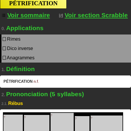
PÉTRIFICATION
Voir sommaire
Voir section Scrabble
Applications
0.
Rimes
Dico inverse
Anagrammes
Définition
1.
PÉTRIFICATION
n.f.
Prononciation (5 syllabes)
2.
Rébus
2.1.
?
?
?
?
?