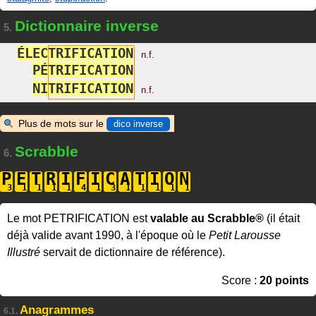
Dictionnaire inverse
5.
É
L
E
C
T
R
I
F
I
C
A
T
I
O
N
n.f.
P
É
T
R
I
F
I
C
A
T
I
O
N
N
I
T
R
I
F
I
C
A
T
I
O
N
n.f.
Plus de mots sur le
dico inverse
Scrabble
6.
P
E
T
R
I
F
I
C
A
T
I
O
N
Le mot PETRIFICATION est
valable au Scrabble®
(il était
déjà valide avant 1990, à l'époque où le
Petit Larousse
Illustré
servait de dictionnaire de référence).
Score :
20 points
Anagrammes
6.1.