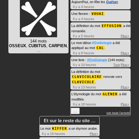
Aujourd'hui, on fête les
Gaétan
.
Il y a 4 heures
Une flexion :
VOUAI
Il y a 4 heures
La définition du mot
EFFUSION
a été
remaniée.
Il y a 5 heures
Plus+
144 mots
Le mot-dièse
#Ostéologie
a été
OSSEUX
,
CUBITUS
,
CARPIEN
,
appliqué au mot
CAL
.
…
Il y a 8 heures
Plus+
Une liste :
#Ostéologie
(144 mots)
Il y a 10 heures
Tout
Plus+
La définition du mot
CLAVICULAIRE
renvoie vers
CLAVICULE
.
Il y a 13 heures
Plus+
L'étymologie du mot
GLÉNER
a été
modifiée.
Il y a 18 heures
Plus+
…
voir toute l'activité
Et sur le reste du site …
Le mot
KIFFER
a un étymon arabe.
Il y a 19 heures
Plus+