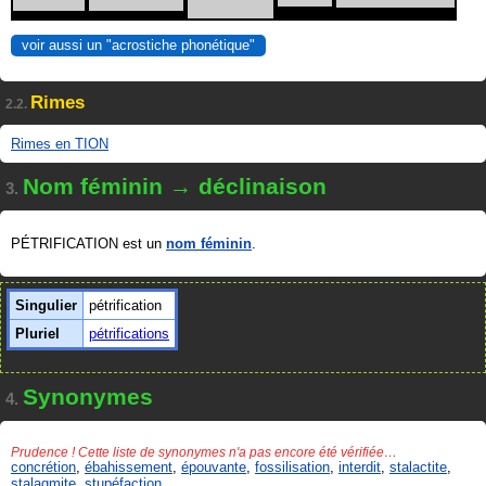
voir aussi un "acrostiche phonétique"
Rimes
2.2.
Rimes en TION
Nom féminin → déclinaison
3.
PÉTRIFICATION est un
nom féminin
.
Singulier
pétrification
Pluriel
pétrifications
Synonymes
4.
Prudence ! Cette liste de synonymes n'a pas encore été vérifiée…
concrétion
,
ébahissement
,
épouvante
,
fossilisation
,
interdit
,
stalactite
,
stalagmite
,
stupéfaction
.