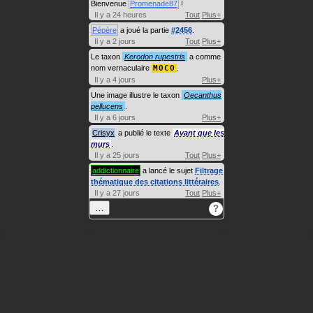
Bienvenue
Promenade87
!
Il y a 24 heures
Tout
Plus+
Pépère
a joué la partie
#2456
.
Il y a 2 jours
Tout
Plus+
Le taxon
Kerodon rupestris
a comme
nom vernaculaire
MOCO
.
Il y a 4 jours
Plus+
Une image illustre le taxon
Oecanthus
pellucens
.
Il y a 6 jours
Plus+
Crisyx
a publié le texte
Avant que les
murs
.
Il y a 25 jours
Tout
Plus+
addictionnaire
a lancé le sujet
Filtrage
thématique des citations littéraires
.
Il y a 27 jours
Tout
Plus+
…
?