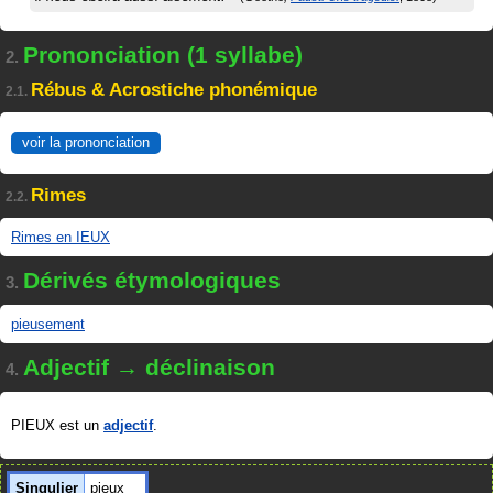
Prononciation (1 syllabe)
2.
Rébus & Acrostiche phonémique
2.1.
voir la prononciation
Rimes
2.2.
Rimes en IEUX
Dérivés étymologiques
3.
pieusement
Adjectif → déclinaison
4.
PIEUX est un
adjectif
.
Singulier
pieux