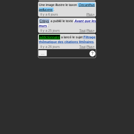
Une image illustre le taxon
Oecanthus
pellucens
.
Il y a 6 jours
Plus+
Crisyx
a publié le texte
Avant que les
murs
.
Il y a 25 jours
Tout
Plus+
addictionnaire
a lancé le sujet
Filtrage
thématique des citations littéraires
.
Il y a 26 jours
Tout
Plus+
…
?