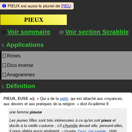
PIEUX est aussi le pluriel de
PIEU
.
PIEUX
Voir sommaire
Voir section Scrabble
Applications
0.
Rimes
Dico inverse
Anagrammes
Définition
1.
PIEUX
,
EUSE
adj.
«
Qui a de la
piété
, qui est attaché aux croyances,
aux devoirs et aux pratiques de la religion.
»
dixit
Académie 8
une femme
pieuse
Les jeunes filles sont très intéressées à ce qu'on soit
pieux
et
docile à la vieille coutume ; s'il
s'humilie
devant elle, pensent-elles,
il nous obéira aussi aisément.
Goethe
Faust. Une tragédie.
1808