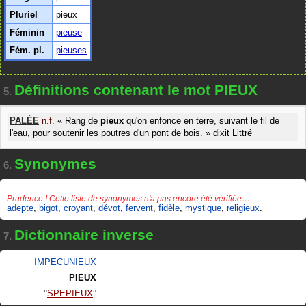
Pluriel
pieux
Féminin
pieuse
Fém. pl.
pieuses
Définitions contenant le mot PIEUX
5.
PALÉE
n.f.
«
Rang de
pieux
qu'on enfonce en terre, suivant le fil de
l'eau, pour soutenir les poutres d'un pont de bois.
»
dixit
Littré
Synonymes
6.
Prudence ! Cette liste de synonymes n'a pas encore été vérifiée…
adepte
,
bigot
,
croyant
,
dévot
,
fervent
,
fidèle
,
mystique
,
religieux
.
Dictionnaire inverse
7.
IMPECUNIEUX
PIEUX
SPEPIEUX