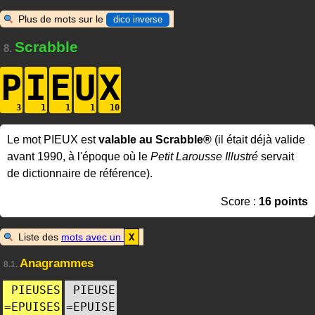
Plus de mots sur le
dico inverse
Scrabble
8.
P
I
E
U
X
Le mot PIEUX est
valable au Scrabble®
(il était déjà valide
avant 1990, à l'époque où le
Petit Larousse Illustré
servait
de dictionnaire de référence).
Score :
16 points
Liste des
mots avec un
X
Anagrammes
8.1.
PIEUSES
PIEUSE
=
EPUISES
=
EPUISE