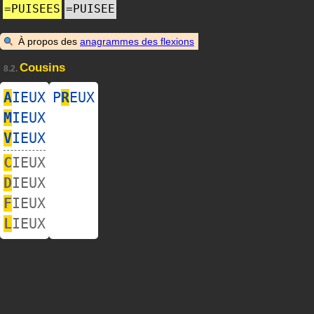
=
PUISEES
=
PUISEE
À propos des
anagrammes des flexions
Cousins
8.2.
A
IEUX
P
R
EUX
M
IEUX
V
IEUX
C
IEUX
D
IEUX
F
IEUX
L
IEUX