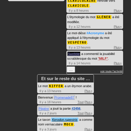
CLAVICULAIRE
renvoie vers
CLAVICULE
.
Il y a 8 heures
Plus+
L'étymologie du mot
GLÉNER
a été
modifiée.
Il y a 12 heures
Plus+
Le mot-dièse
#Acronyme
a été
appliqué à l'étymologie du mot
VESPÉTRO
.
Il y a 13 heures
Plus+
Swebble
a commenté la jouabilité
scrabblesque du mot
MILF
.
Il y a 14 heures
Plus+
…
voir toute l'activité
Et sur le reste du site …
Le mot
KIFFER
a un étymon arabe.
Il y a 13 heures
Plus+
Bienvenue
Promenade87
!
Il y a 18 heures
Tout
Plus+
Pépère
a joué la partie
#2456
.
Il y a 2 jours
Tout
Plus+
Le taxon
Kerodon rupestris
a comme
nom vernaculaire
MOCO
.
Il y a 3 jours
Plus+