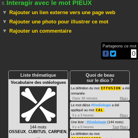
Interagir avec le mot PIEUX
9.
Rajouter un lien externe vers une page web
Rajouter une photo pour illustrer ce mot
Rajouter un commentaire
Partageons ce mot
0
Liste thématique
Quoi de beau
sur le dico ?
Vocabulaire des ostéologues
La définition du mot
EFFUSION
a été
remaniée.
Dans 38 minutes
Plus+
Le mot-dièse
#Ostéologie
a été
appliqué au mot
CAL
.
Il y a 3 heures
Plus+
Une liste :
#Ostéologie
(144 mots)
144 mots
Il y a 5 heures
Tout
Plus+
OSSEUX
,
CUBITUS
,
CARPIEN
,
La définition du mot
…