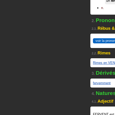
un
fe
n.
Prononc
2.
Rébus &
2.1.
voir la prono
Rimes
2.2.
Rimes en VE
Dérivé
3.
fervemment
Nature
4.
Adjectif
4.1.
FERVENT est