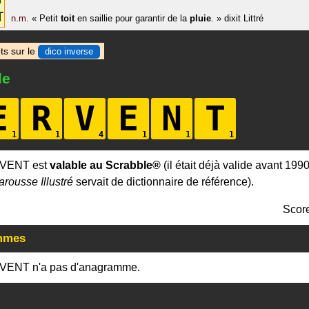
T
n.m.
«
Petit
toit
en saillie pour garantir de la
pluie
.
»
dixit
Littré
ts sur le
dico inverse
le
E
R
V
E
N
T
RVENT est
valable au Scrabble®
(il était déjà valide avant 199
arousse Illustré
servait de dictionnaire de référence).
Scor
mmes
VENT n'a pas d'anagramme.