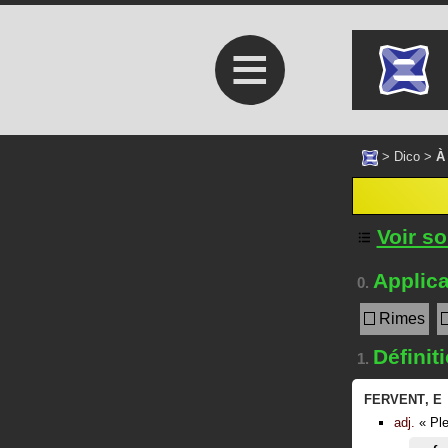
≡
>
Dico
>
À
Voir s
Applica
0.
Rimes
Définit
1.
FERVENT
,
E
adj.
«
Pl