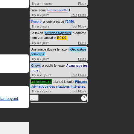
Il y a 4 heures
Plus+
Bienvenue
Promenade87
!
Il y a 2 jours
Tout
Plus+
Pépère
a joué la partie
#2456
.
Il y a 3 jours
Tout
Plus+
Le taxon
Kerodon rupestris
a comme
nom vernaculaire
MOCO
.
Il y a 4 jours
Plus+
Une image illustre le taxon
Oecanthus
pellucens
.
Il y a 7 jours
Plus+
Crisyx
a publié le texte
Avant que les
murs
.
Il y a 26 jours
Tout
Plus+
addictionnaire
a lancé le sujet
Filtrage
thématique des citations littéraires
.
Il y a 27 jours
Tout
Plus+
…
?
flamboyant
,