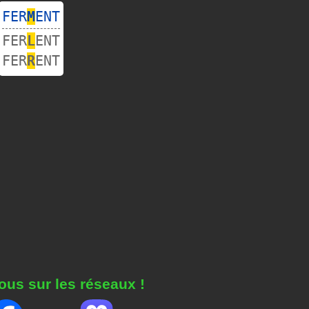
FER
M
ENT
FER
L
ENT
FER
R
ENT
ous sur les réseaux !