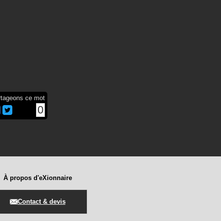
rtageons ce mot
0
À propos d'eXionnaire
Contact & devis