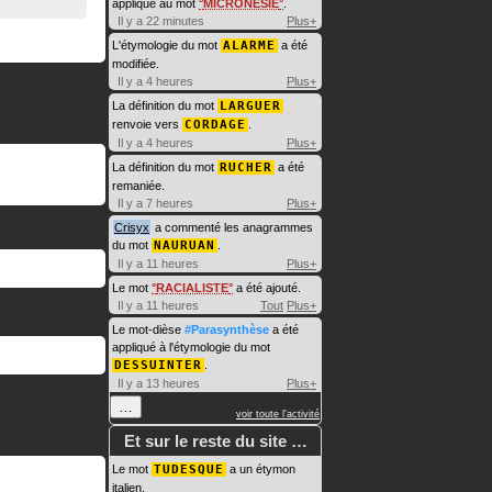
appliqué au mot
MICRONÉSIE
.
Il y a 22 minutes
Plus+
L'étymologie du mot
ALARME
a été
modifiée.
Il y a 4 heures
Plus+
La définition du mot
LARGUER
renvoie vers
CORDAGE
.
Il y a 4 heures
Plus+
La définition du mot
RUCHER
a été
remaniée.
Il y a 7 heures
Plus+
Crisyx
a commenté les anagrammes
du mot
NAURUAN
.
Il y a 11 heures
Plus+
Le mot
RACIALISTE
a été ajouté.
Il y a 11 heures
Tout
Plus+
Le mot-dièse
#Parasynthèse
a été
appliqué à l'étymologie du mot
DESSUINTER
.
Il y a 13 heures
Plus+
…
voir toute l'activité
Et sur le reste du site …
Le mot
TUDESQUE
a un étymon
italien.