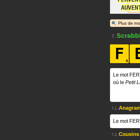
A
U
V
E
N
Plus de mo
Scrabb
7.
F
Le mot FE
où le
Petit L
Anagra
7.1.
Le mot FER
Cousins
7.2.