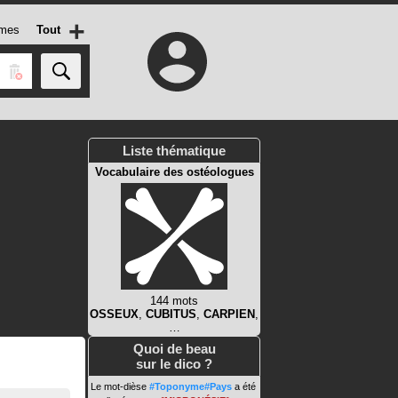
+
mes
Tout
Liste thématique
Vocabulaire des ostéologues
144 mots
OSSEUX
,
CUBITUS
,
CARPIEN
,
…
Quoi de beau
sur le dico ?
Le mot-dièse
#Toponyme#Pays
a été