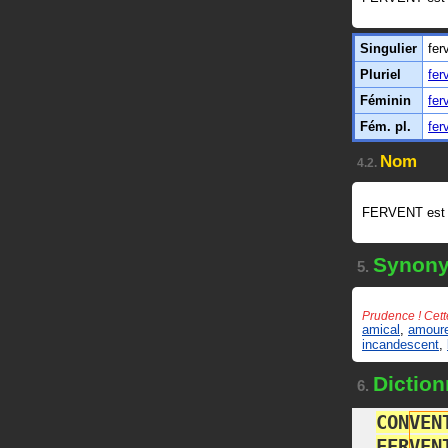
Singulier
fer
Pluriel
fer
Féminin
fer
Fém. pl.
fer
Nom
4.2.
FERVENT est
Synon
5.
Prudence ! Cett
amical
,
amour
incandescent
,
Diction
6.
C
O
N
V
E
N
F
E
R
V
E
N