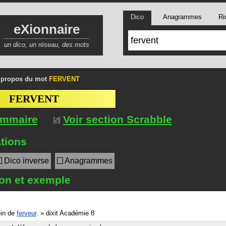
Dico
Anagrammes
Ri
eXionnaire
un dico, un réseau, des mots
 propos du mot
FERVENT
FERVENT
ommaire
Voir section Scrabble
tions
Dico inverse
Anagrammes
ion et exemple
ein de
ferveur
.
»
dixit
Académie 8