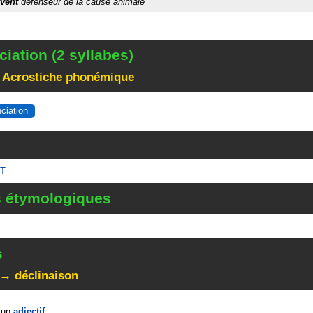
rvent
défenseur de la cause animale
iation (2 syllabes)
 Acrostiche phonémique
nciation
NT
s étymologiques
s
 → déclinaison
 un
adjectif
.