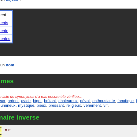
vent
vents
vente
ventes
 un
nom
.
ymes
e liste de synonymes n'a pas encore été vérifiée…
eux
,
ardent
,
avide
,
bigot
,
brûlant
,
chaleureux
,
dévot
,
enthousiaste
,
fanatique
,
lumineux
,
mystique
,
pieux
,
pressant
,
religieux
,
véhément
,
vif
.
naire inverse
T
n.m.
T