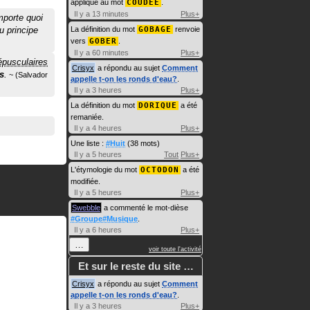
appliqué au mot
COUDÉE
.
Il y a 13 minutes
Plus+
mporte quoi
u principe
La définition du mot
GOBAGE
renvoie
vers
GOBER
.
Il y a 60 minutes
Plus+
épusculaires
Crisyx
a répondu au sujet
Comment
s
.
Salvador
appelle t-on les ronds d'eau?
.
Il y a 3 heures
Plus+
La définition du mot
DORIQUE
a été
remaniée.
Il y a 4 heures
Plus+
Une liste :
#Huit
(38 mots)
Il y a 5 heures
Tout
Plus+
L'étymologie du mot
OCTODON
a été
modifiée.
Il y a 5 heures
Plus+
Swebble
a commenté le mot-dièse
#Groupe#Musique
.
Il y a 6 heures
Plus+
…
voir toute l'activité
Et sur le reste du site …
Crisyx
a répondu au sujet
Comment
appelle t-on les ronds d'eau?
.
Il y a 3 heures
Plus+