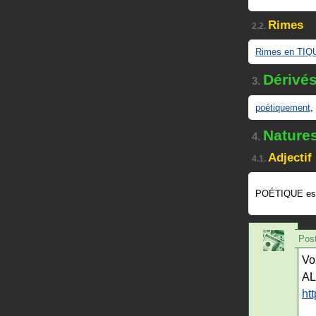
Rimes
2.2.
Rimes en TIQ
Dérivé
3.
poétiquement
,
Nature
4.
Adjectif
4.1.
POÉTIQUE es
Post
Vo
AL
ht