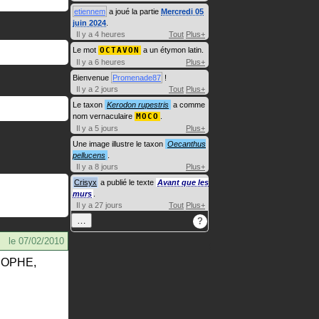
etiennem
a joué la partie
Mercredi 05
juin 2024
.
Il y a 4 heures
Tout
Plus+
Le mot
OCTAVON
a un étymon latin.
Il y a 6 heures
Plus+
Bienvenue
Promenade87
!
Il y a 2 jours
Tout
Plus+
Le taxon
Kerodon rupestris
a comme
nom vernaculaire
MOCO
.
Il y a 5 jours
Plus+
Une image illustre le taxon
Oecanthus
pellucens
.
Il y a 8 jours
Plus+
Crisyx
a publié le texte
Avant que les
murs
.
Il y a 27 jours
Tout
Plus+
…
?
le
07/02/2010
TROPHE,