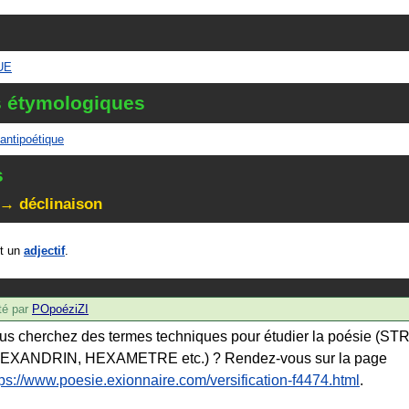
UE
s étymologiques
antipoétique
s
 → déclinaison
t un
adjectif
.
é par
POpoéziZI
us cherchez des termes techniques pour étudier la poésie (S
EXANDRIN, HEXAMETRE etc.) ? Rendez-vous sur la page
tps://www.poesie.exionnaire.com/versification-f4474.html
.