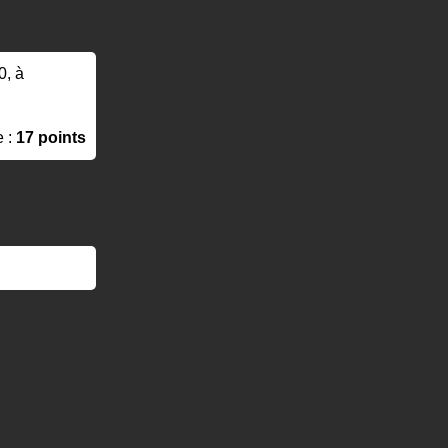
0, à
e :
17 points