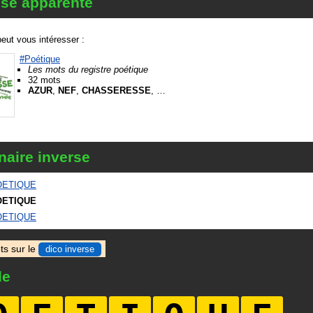
èse apparenté
eut vous intéresser :
#Poétique
Les mots du registre poétique
32 mots
AZUR
,
NEF
,
CHASSERESSE
, …
naire inverse
OETIQUE
OETIQUE
OETIQUE
ts sur le
dico inverse
le