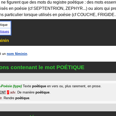
i, ne figurent que des mots du registre poétique : des mots essen
ilisés en poésie (cf SEPTENTRION, ZEPHYR...) ou alors qui pr
ns particulier lorsque utilisés en poésie (cf COUCHE, FRIGIDE..
tique
tiques
inin
t un
nom féminin
.
tions contenant le mot POÉTIQUE
Poésie
(type)
Texte
poétique
en vers ou, plus rarement, en prose.
#
ENT
/
adv.
De manière
poétique
.
tr.
Rendre
poétique
.