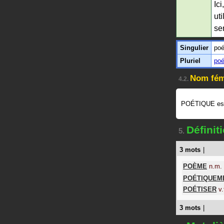
Ic
ut
se
Singulier
poé
Pluriel
poé
Nom fém
4.2.
POÉTIQUE es
Défini
5.
3 mots
|
POÈME
n.m.
POÉTIQUEM
POÉTISER
v.
3 mots
|