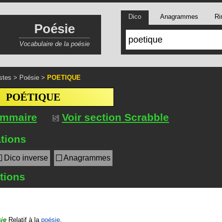
Dico
Anagrammes
Ri
Poésie
Vocabulaire de la poésie
stes
>
Poésie
>
POETIQUE
POÉTIQUE
ommaire
Voir section Scrabble
tions
Dico inverse
Anagrammes
itions
ie
Relatif à la
poésie
.