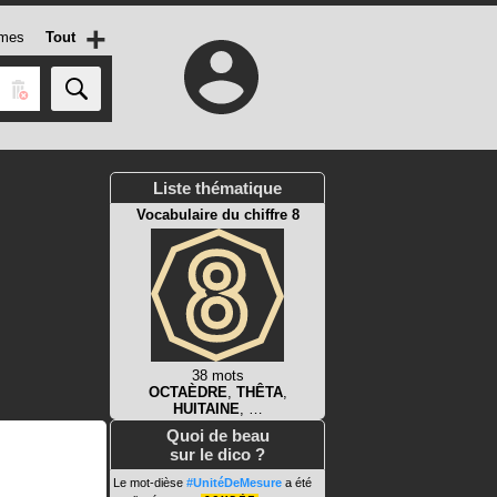
+
mes
Tout
Liste thématique
Vocabulaire du chiffre 8
38 mots
OCTAÈDRE
,
THÊTA
,
HUITAINE
, …
Quoi de beau
sur le dico ?
Le mot-dièse
#UnitéDeMesure
a été