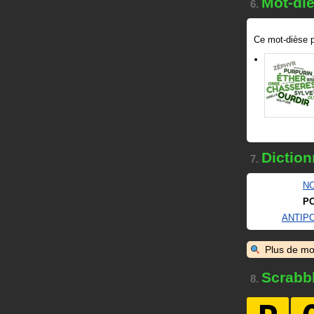
Mot-di
6.
Ce mot-dièse p
Diction
7.
N
P
ANTIP
Plus de mo
Scrabb
8.