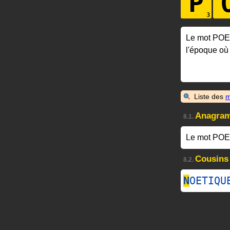
P
Le mot PO
l'époque où
Liste des
m
Anagra
8.1.
Le mot POE
Cousins
8.2.
N
OETIQU