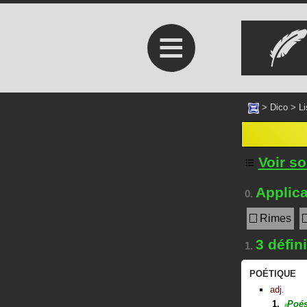
≡
>
Dico
>
Li
Voir s
Applica
0.
Rimes
3 défin
1.
POÉTIQUE
adj.
Poés
#