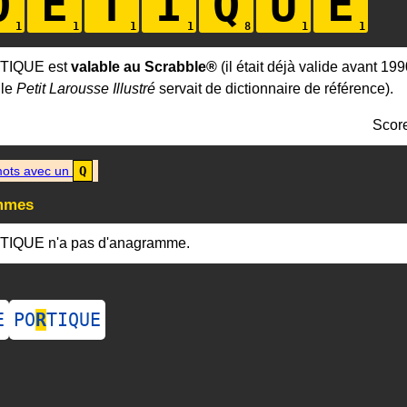
O
E
T
I
Q
U
E
ETIQUE est
valable au Scrabble®
(il était déjà valide avant 199
 le
Petit Larousse Illustré
servait de dictionnaire de référence).
Scor
ots avec un
Q
mmes
TIQUE n'a pas d'anagramme.
E
PO
R
TIQUE