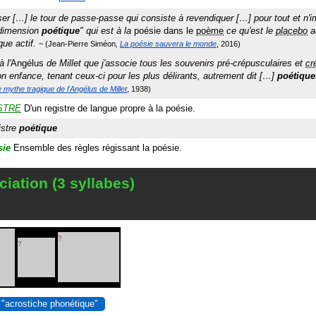
er […] le tour de passe-passe qui consiste à revendiquer […] pour tout et n'i
dimension
poétique
" qui est à la
poésie dans le
poème
ce qu'est le
placebo
a
que actif.
Jean-Pierre Siméon
La poésie sauvera le monde
2016
à l'
Angélus
de Millet que j'associe tous les souvenirs pré-crépusculaires et
cr
n enfance, tenant ceux-ci pour les plus délirants, autrement dit […]
poétique
 mythe tragique de l'Angélus de Millet
1938
STRE
D'un registre de langue propre à la poésie.
istre
poétique
sie
Ensemble des règles régissant la poésie.
iation (3 syllabes)
?
?
 "acrostiche phonétique"