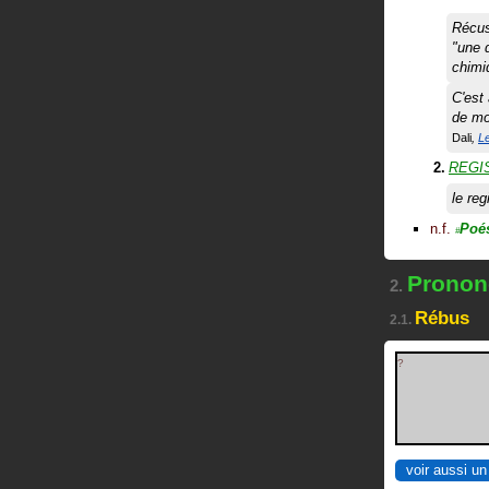
Récus
"une 
chimi
C'est 
de mo
Dali
Le
REGI
le reg
n.f.
Poé
#
Prononc
2.
Rébus
2.1.
?
voir aussi un