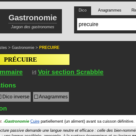
Dico
Anagrammes
Ri
Gastronomie
Jargon des gastronomes
stes
>
Gastronomie
>
PRECUIRE
PRÉCUIRE
ommaire
Voir section Scrabble
tions
Dico inverse
Anagrammes
ion
r.
Gastronomie
Cuire
partiellement (un aliment) avant sa cuisson définitive.
#
lecture passive demande une langue neutre et efficace : celle des bien-nomm
s
; une langue accélérée,
apocopée
, à la syntaxe économique et au lexique
pr