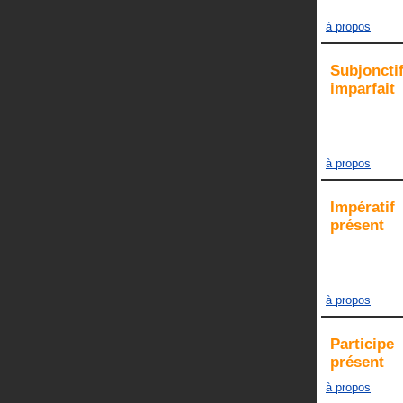
à propos
Subjoncti
imparfait
à propos
Impératif
présent
à propos
Participe
présent
à propos