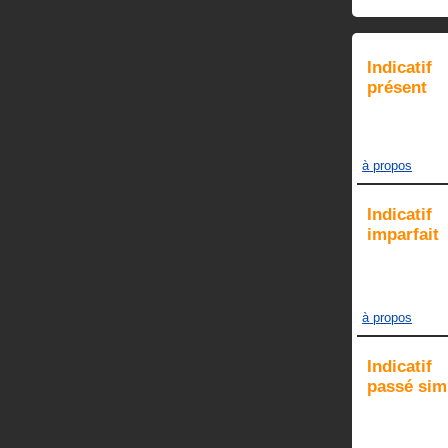
Indicatif
présent
à propos
Indicatif
imparfait
à propos
Indicatif
passé sim