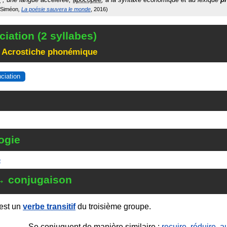
 Siméon
La poésie sauvera le monde
2016
iation (2 syllabes)
 Acrostiche phonémique
nciation
ogie
e
→ conjugaison
est un
verbe transitif
du troisième groupe.
Se conjuguent de manière similaire :
recuire
,
réduire
,
a