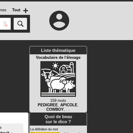
+
mes
Tout
Liste thématique
Vocabulaire de l'élevage
159 mots
PEDIGREE
,
APICOLE
,
COWBOY
, …
Quoi de beau
sur le dico ?
és
La définition du mot
écuit
.