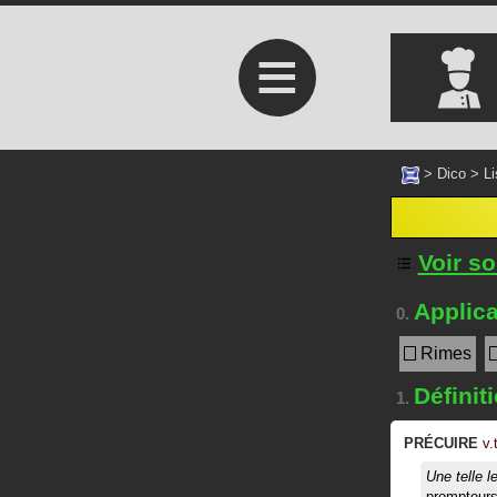
≡
>
Dico
>
Li
Voir s
Applica
0.
Rimes
Définit
1.
PRÉCUIRE
v.t
Une telle 
prompteur