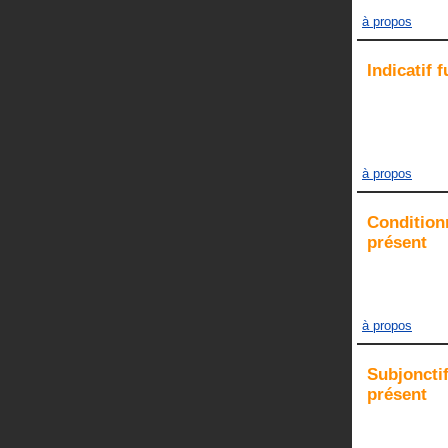
à propos
Indicatif
f
à propos
Condition
présent
à propos
Subjoncti
présent