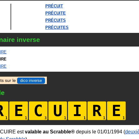
PRÉCUIT
PRÉCUITE
PRÉCUITS
PRÉCUITES
naire inverse
IRE
IRE
IRE
ts sur le
dico inverse
le
R
E
C
U
I
R
E
ECUIRE est
valable au Scrabble®
depuis le 01/01/1994 (
deuxi