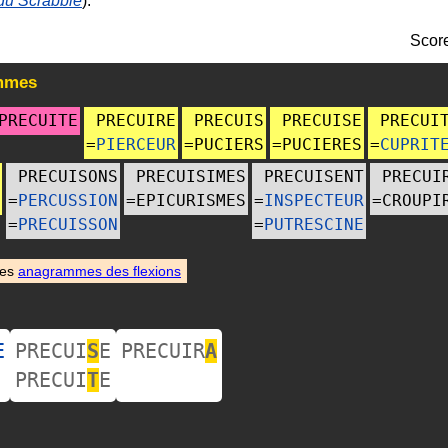
 du Scrabble
).
Scor
mmes
PRECUITE
PRECUIRE
PRECUIS
PRECUISE
PRECUI
=
PIERCEUR
=
PUCIERS
=
PUCIERES
=
CUPRIT
PRECUISONS
PRECUISIMES
PRECUISENT
PRECUI
=
PERCUSSION
=
EPICURISMES
=
INSPECTEUR
=
CROUPI
=
PRECUISSON
=
PUTRESCINE
des
anagrammes des flexions
E
PRECUI
S
E
PRECUIR
A
PRECUI
T
E