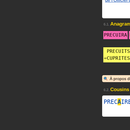
de l'
Officiel
Anagra
6.1.
PRECUIRA
PRECUITS
=
CUPRITES
À propos 
Cousins
6.2.
PREC
A
IR