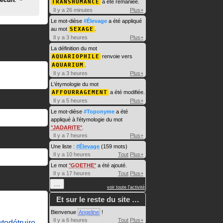
TRANSHUMANCE
a été remaniée.
Il y a 26 minutes
Plus+
Le mot-dièse
#Élevage
a été appliqué
au mot
SEXAGE
.
Il y a 3 heures
Plus+
La définition du mot
AQUARIOPHILE
renvoie vers
AQUARIUM
.
Il y a 3 heures
Plus+
L'étymologie du mot
AFFOURRAGEMENT
a été modifiée.
Il y a 5 heures
Plus+
Le mot-dièse
#Toponyme
a été
appliqué à l'étymologie du mot
JADARITE
.
Il y a 7 heures
Plus+
Une liste :
#Élevage
(159 mots)
Il y a 10 heures
Tout
Plus+
Le mot
GOETHE
a été ajouté.
Il y a 17 heures
Tout
Plus+
…
voir toute l'activité
Et sur le reste du site …
Bienvenue
Angeline
!
Il y a 6 heures
Tout
Plus+
utodétruire
, ...