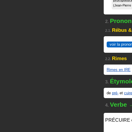
Jean-Pierre
Prononc
2.
Rébus &
2.1.
voir la prono
Rimes
2.2.
Rimes en IRE
Étymol
3.
de
pré-
et
cuir
Verbe 
4.
PRÉCUIRE