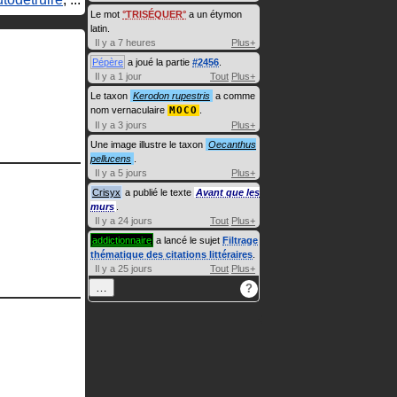
Le mot
TRISÉQUER
a un étymon
latin.
Il y a 7 heures
Plus+
Pépère
a joué la partie
#2456
.
Il y a 1 jour
Tout
Plus+
Le taxon
Kerodon rupestris
a comme
nom vernaculaire
MOCO
.
Il y a 3 jours
Plus+
Une image illustre le taxon
Oecanthus
pellucens
.
Il y a 5 jours
Plus+
Crisyx
a publié le texte
Avant que les
murs
.
Il y a 24 jours
Tout
Plus+
addictionnaire
a lancé le sujet
Filtrage
thématique des citations littéraires
.
Il y a 25 jours
Tout
Plus+
…
?