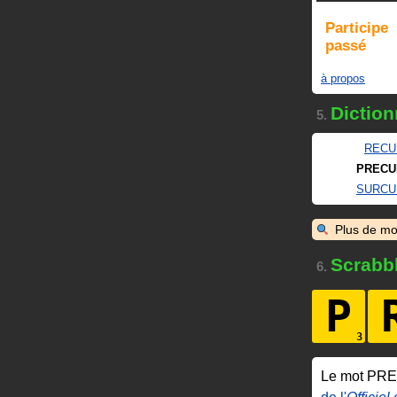
Participe
passé
à propos
Diction
5.
RECU
PRECU
SURCU
Plus de mo
Scrabb
6.
P
Le mot PR