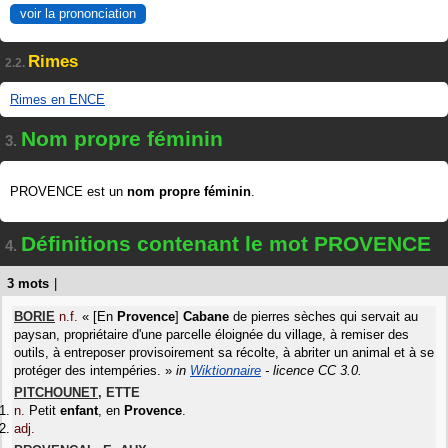
voir la prononciation
Rimes
2.2.
Rimes en ENCE
Nom propre féminin
3.
PROVENCE est un
nom propre féminin
.
Définitions contenant le mot PROVENCE
4.
3 mots
|
BORIE
n.f.
«
[En
Provence
]
Cabane
de pierres sèches qui servait au
paysan, propriétaire d'une parcelle éloignée du village, à remiser des
outils, à entreposer provisoirement sa récolte, à abriter un animal et à se
protéger des intempéries.
»
in
Wiktionnaire
- licence CC 3.0.
PITCHOUNET
,
ETTE
n.
Petit
enfant
, en
Provence
.
adj.