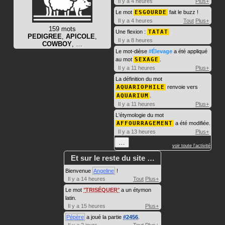
Il y a 4 heures
Plus+
Le mot
ESGOURDE
fait le buzz !
Il y a 4 heures
Tout
Plus+
159 mots
Une flexion :
TATAT
PEDIGREE
,
APICOLE
,
Il y a 8 heures
COWBOY
, …
Le mot-dièse
#Élevage
a été appliqué
au mot
SEXAGE
.
Il y a 11 heures
Plus+
La définition du mot
AQUARIOPHILE
renvoie vers
AQUARIUM
.
Il y a 11 heures
Plus+
L'étymologie du mot
AFFOURRAGEMENT
a été modifiée.
Il y a 13 heures
Plus+
…
voir toute l'activité
Et sur le reste du site …
Bienvenue
Angeline
!
Il y a 14 heures
Tout
Plus+
Le mot
TRISÉQUER
a un étymon
latin.
Il y a 15 heures
Plus+
Pépère
a joué la partie
#2456
.