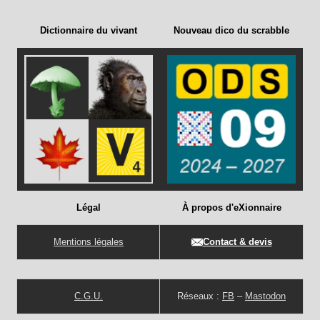
Dictionnaire du vivant
Nouveau dico du scrabble
Légal
À propos d'eXionnaire
Mentions légales
Contact & devis
C.G.U.
Réseaux :
FB
–
Mastodon