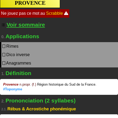
PROVENCE
Voir sommaire
Applications
0.
Rimes
Dico inverse
Anagrammes
Définition
1.
Provence
n.propr. (f.)
Région historique du Sud de la France.
#Toponyme
Prononciation (2 syllabes)
2.
Rébus & Acrostiche phonémique
2.1.