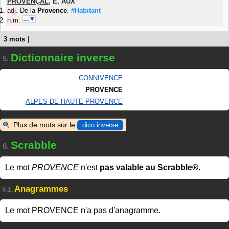
PROVENÇAL
,
E
,
AUX
adj.
De la
Provence
.
#Habitant
…▼
n.m.
3 mots
|
Dictionnaire inverse
5.
CONNIVENCE
PROVENCE
ALPES-DE-HAUTE-PROVENCE
Plus de mots sur le
dico inverse
Scrabble
6.
Le mot
PROVENCE
n'est
pas valable au Scrabble®
.
Anagrammes
6.1.
Le mot PROVENCE n'a pas d'anagramme.