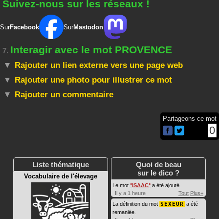
Suivez-nous sur les réseaux !
Sur
Facebook
Sur
Mastodon
Interagir avec le mot PROVENCE
7.
Rajouter un lien externe vers une page web
Rajouter une photo pour illustrer ce mot
Rajouter un commentaire
Partageons ce mot
0
Liste thématique
Quoi de beau
sur le dico ?
Vocabulaire de l'élevage
Le mot
ISAAC
a été ajouté.
Il y a 1 heure
Tout
Plus+
La définition du mot
SEXEUR
a été
remaniée.