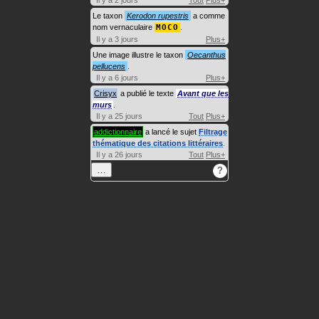
Il y a 2 jours
Tout
Plus+
Le taxon
Kerodon rupestris
a comme
nom vernaculaire
MOCO
.
Il y a 3 jours
Plus+
Une image illustre le taxon
Oecanthus
pellucens
.
Il y a 6 jours
Plus+
Crisyx
a publié le texte
Avant que les
murs
.
Il y a 25 jours
Tout
Plus+
addictionnaire
a lancé le sujet
Filtrage
thématique des citations littéraires
.
Il y a 26 jours
Tout
Plus+
…
?