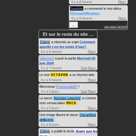
Il y a 8 heures
Plus+
Swebble
a commenté le mot-dièse
#Groupe#Musique
.
Il y a 9 heures
Plus+
…
voir toute l'activité
Et sur le reste du site …
Crisyx
a répondu au sujet
Comment
appelle t-on les ronds d'eau?
.
Il y a 6 heures
Plus+
etiennem
a joué la partie
Mercredi 05
juin 2024
.
Il y a 7 heures
Tout
Plus+
Le mot
OCTAVON
a un étymon latin.
Il y a 9 heures
Plus+
Bienvenue
Promenade87
!
Il y a 3 jours
Tout
Plus+
Le taxon
Kerodon rupestris
a comme
nom vernaculaire
MOCO
.
Il y a 5 jours
Plus+
Une image illustre le taxon
Oecanthus
pellucens
.
Il y a 8 jours
Plus+
Crisyx
a publié le texte
Avant que les