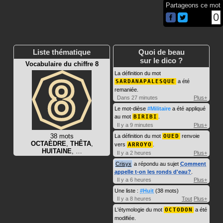
Partageons ce mot
0
Liste thématique
Quoi de beau
sur le dico ?
Vocabulaire du chiffre 8
La définition du mot
SARDANAPALESQUE
a été
remaniée.
Dans 27 minutes
Plus+
Le mot-dièse
#Militaire
a été appliqué
au mot
BIRIBI
.
Il y a 9 minutes
Plus+
38 mots
La définition du mot
OUED
renvoie
OCTAÈDRE
,
THÊTA
,
vers
ARROYO
.
HUITAINE
, …
Il y a 2 heures
Plus+
Crisyx
a répondu au sujet
Comment
appelle t-on les ronds d'eau?
.
Il y a 6 heures
Plus+
Une liste :
#Huit
(38 mots)
Il y a 8 heures
Tout
Plus+
L'étymologie du mot
OCTODON
a été
modifiée.