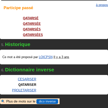
à propos
Participe
passé
QATARISÉ
QATARISÉE
QATARISÉS
QATARISÉES
Historique
5.
Ce mot a été proposé par
LOICPSN
Il y a 3 ans
Dictionnaire inverse
6.
CESARISER
QATARISER
PROLETARISER
Plus de mots sur le
dico inverse