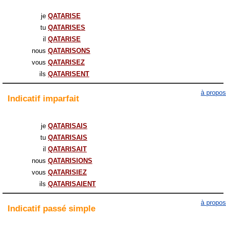
je
QATARISE
tu
QATARISES
il
QATARISE
nous
QATARISONS
vous
QATARISEZ
ils
QATARISENT
à propos
Indicatif
imparfait
je
QATARISAIS
tu
QATARISAIS
il
QATARISAIT
nous
QATARISIONS
vous
QATARISIEZ
ils
QATARISAIENT
à propos
Indicatif
passé simple