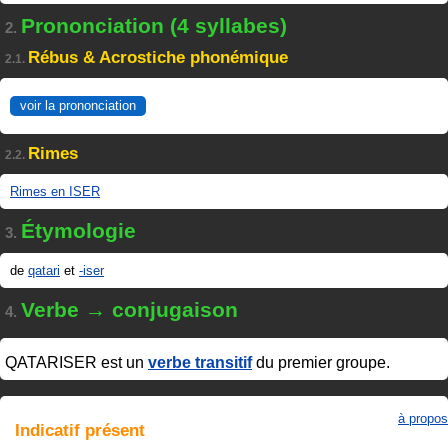
Prononciation (4 syllabes)
2.
Rébus & Acrostiche phonémique
2.1.
voir la prononciation
Rimes
2.2.
Rimes en ISER
Étymologie
3.
de
qatari
et
-iser
Verbe → conjugaison
4.
QATARISER
est un
verbe transitif
du premier groupe.
à propos
Indicatif
présent