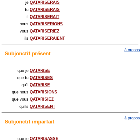
je
QATARISERAIS
tu
QATARISERAIS
il
QATARISERAIT
nous
QATARISERIONS
vous
QATARISERIEZ
ils
QATARISERAIENT
à propos
Subjonctif
présent
que je
QATARISE
que tu
QATARISES
qu'il
QATARISE
que nous
QATARISIONS
que vous
QATARISIEZ
qu'ils
QATARISENT
à propos
Subjonctif
imparfait
que je
QATARISASSE