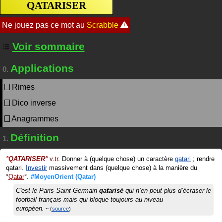
QATARISER
Voir sommaire
Applications
0.
Rimes
Dico inverse
Anagrammes
Définition
1.
°
QATARISER
°
v.tr.
Donner à (quelque chose) un caractère
qatari
; rendre
qatari.
Investir
massivement dans (quelque chose) à la manière du
Qatar
.
#MoyenOrient
(Qatar)
C'est le Paris Saint-Germain
qatarisé
qui n’en peut plus d’écraser le
football français mais qui bloque toujours au niveau
européen.
source