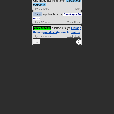
Une image illustre le taxon
Oecanthus
pellucens
.
Il y a 7 jours
Plus+
Crisyx
a publié le texte
Avant que les
murs
.
Il y a 25 jours
Tout
Plus+
addictionnaire
a lancé le sujet
Filtrage
thématique des citations littéraires
.
Il y a 27 jours
Tout
Plus+
…
?