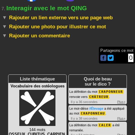
Interagir avec le mot QING
7.
Rajouter un lien externe vers une page web
Rajouter une photo pour illustrer ce mot
Rajouter un commentaire
Partageons ce mot
0
Liste thématique
Quoi de beau
sur le dico ?
Vocabulaire des ostéologues
La définition du mot
CHAPONNEUR
renvoie vers
CHÂTREUR
.
Il y a 36 secondes
Plus+
Le mot-dièse
#Élevage
a été appliqué
au mot
CHAPONNEAU
.
Il y a 38 secondes
Plus+
La définition du mot
CALER
a été
144 mots
remaniée.
OSSEUX
,
CUBITUS
,
CARPIEN
,