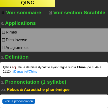
QING
Voir sommaire
Voir section Scrabble
Applications
0.
Rimes
Dico inverse
Anagrammes
Définition
1.
QING
adj.
De la dernière dynastie ayant régné sur la
Chine
(de 1644 à
1912).
#Dynastie#Chine
Prononciation (1 syllabe)
2.
Rébus & Acrostiche phonémique
2.1.
voir la prononciation