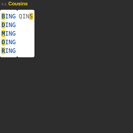
Cousins
6.2.
B
ING
QIN
S
D
ING
M
ING
O
ING
R
ING