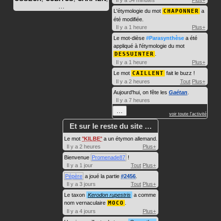
Il y a 54 minutes
Plus+
…
L'étymologie du mot
CHAPONNER
a
été modifiée.
Il y a 1 heure
Plus+
Le mot-dièse
#Parasynthèse
a été
appliqué à l'étymologie du mot
DESSUINTER
.
Il y a 1 heure
Plus+
Le mot
CAILLENT
fait le buzz !
Il y a 2 heures
Tout
Plus+
Aujourd'hui, on fête les
Gaétan
.
Il y a 7 heures
…
voir toute l'activité
Et sur le reste du site …
Le mot
KILBE
a un étymon allemand.
Il y a 2 heures
Plus+
Bienvenue
Promenade87
!
Il y a 1 jour
Tout
Plus+
Pépère
a joué la partie
#2456
.
Il y a 3 jours
Tout
Plus+
Le taxon
Kerodon rupestris
a comme
nom vernaculaire
MOCO
.
Il y a 4 jours
Plus+