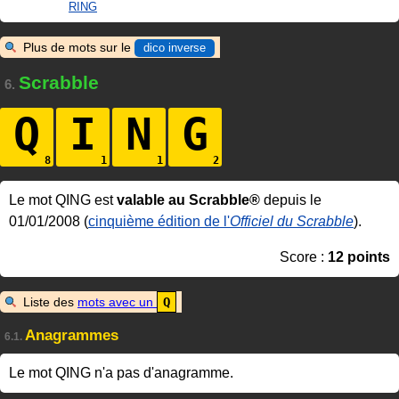
RING
Plus de mots sur le
dico inverse
Scrabble
6.
Q
I
N
G
Le mot QING est
valable au Scrabble®
depuis le
01/01/2008 (
cinquième édition de l'
Officiel du Scrabble
).
Score :
12 points
Liste des
mots avec un
Q
Anagrammes
6.1.
Le mot QING n'a pas d'anagramme.