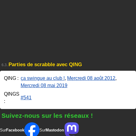
Parties de scrabble avec QING
6.3.
QING :
ça swingue au club !
,
Mercredi 08 août 2012
,
Mercredi 08 mai 2019
QINGS
#541
:
Suivez-nous sur les réseaux !
Sur
Facebook
Sur
Mastodon