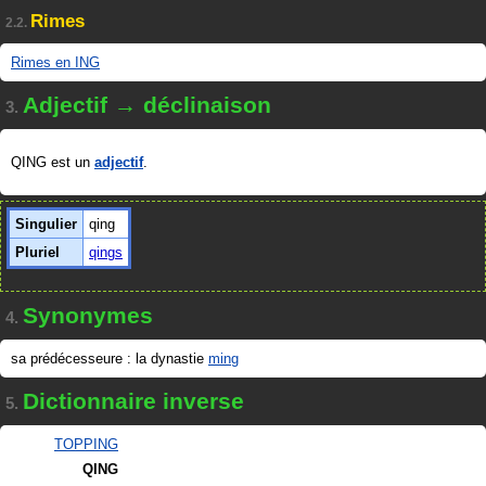
Rimes
2.2.
Rimes en ING
Adjectif → déclinaison
3.
QING est un
adjectif
.
Singulier
qing
Pluriel
qings
Synonymes
4.
sa prédécesseure : la dynastie
ming
Dictionnaire inverse
5.
TOPPING
QING