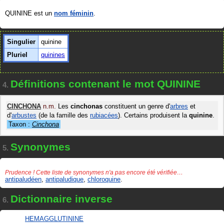
QUININE est un
nom féminin
.
Singulier
quinine
Pluriel
quinines
Définitions contenant le mot QUININE
4.
CINCHONA
n.m.
Les
cinchonas
constituent un genre d'
arbres
et
d'
arbustes
(de la famille des
rubiacées
). Certains produisent la
quinine
.
Taxon :
Cinchona
Synonymes
5.
Prudence ! Cette liste de synonymes n'a pas encore été vérifiée…
antipaludéen
,
antipaludique
,
chloroquine
.
Dictionnaire inverse
6.
HEMAGGLUTININE