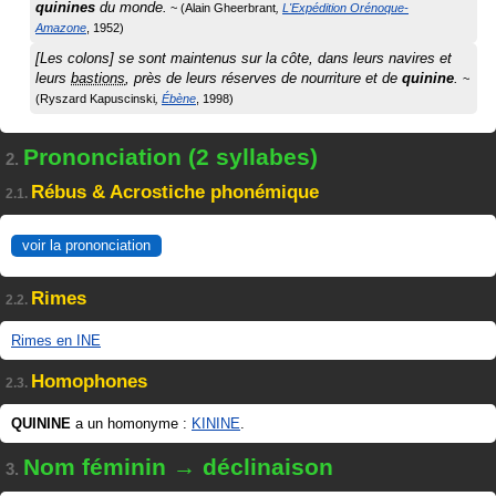
quinines
du monde.
Alain Gheerbrant
L'Expédition Orénoque-
Amazone
1952
[Les colons] se sont maintenus sur la côte, dans leurs navires et
leurs
bastions
, près de leurs réserves de nourriture et de
quinine
.
Ryszard Kapuscinski
Ébène
1998
Prononciation (2 syllabes)
2.
Rébus & Acrostiche phonémique
2.1.
voir la prononciation
Rimes
2.2.
Rimes en INE
Homophones
2.3.
QUININE
a un homonyme :
KININE
.
Nom féminin → déclinaison
3.