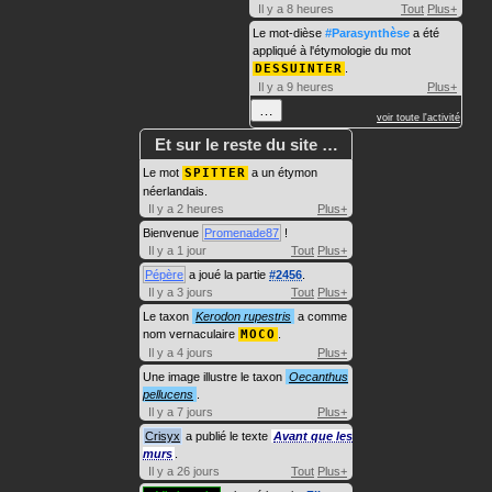
Il y a 8 heures
Tout
Plus+
Le mot-dièse
#Parasynthèse
a été
appliqué à l'étymologie du mot
DESSUINTER
.
Il y a 9 heures
Plus+
…
voir toute l'activité
Et sur le reste du site …
Le mot
SPITTER
a un étymon
néerlandais.
Il y a 2 heures
Plus+
Bienvenue
Promenade87
!
Il y a 1 jour
Tout
Plus+
Pépère
a joué la partie
#2456
.
Il y a 3 jours
Tout
Plus+
Le taxon
Kerodon rupestris
a comme
nom vernaculaire
MOCO
.
Il y a 4 jours
Plus+
Une image illustre le taxon
Oecanthus
pellucens
.
Il y a 7 jours
Plus+
Crisyx
a publié le texte
Avant que les
murs
.
Il y a 26 jours
Tout
Plus+