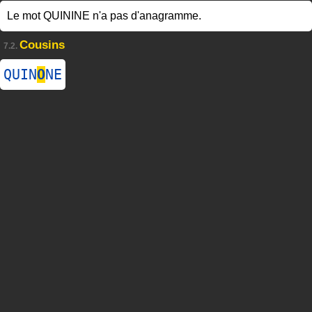
Le mot QUININE n'a pas d'anagramme.
Cousins
7.2.
QUIN
O
NE