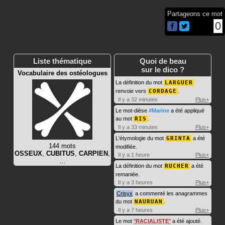
Partageons ce mot
0
Liste thématique
Quoi de beau
sur le dico ?
Vocabulaire des ostéologues
La définition du mot
LARGUER
renvoie vers
CORDAGE
.
Il y a 32 minutes
Plus+
Le mot-dièse
#Marine
a été appliqué
au mot
RIS
.
Il y a 33 minutes
Plus+
L'étymologie du mot
GRINTA
a été
144 mots
modifiée.
OSSEUX
,
CUBITUS
,
CARPIEN
,
Il y a 1 heure
Plus+
…
La définition du mot
RUCHER
a été
remaniée.
Il y a 3 heures
Plus+
Crisyx
a commenté les anagrammes
du mot
NAURUAN
.
Il y a 7 heures
Plus+
Le mot
RACIALISTE
a été ajouté.