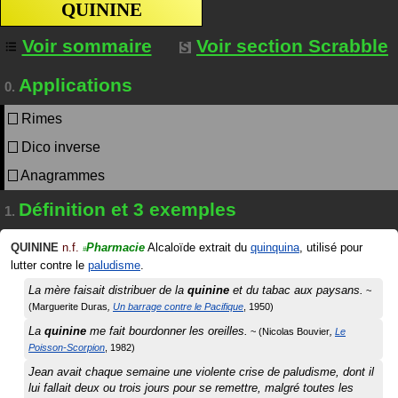
QUININE
Voir sommaire
Voir section Scrabble
Applications
0.
Rimes
Dico inverse
Anagrammes
Définition et 3 exemples
1.
QUININE
n.f.
Pharmacie
Alcaloïde extrait du
quinquina
, utilisé pour
#
lutter contre le
paludisme
.
La mère faisait distribuer de la
quinine
et du tabac aux paysans.
Marguerite Duras
Un barrage contre le Pacifique
1950
La
quinine
me fait bourdonner les oreilles.
Nicolas Bouvier
Le
Poisson-Scorpion
1982
Jean avait chaque semaine une violente crise de paludisme, dont il
lui fallait deux ou trois jours pour se remettre, malgré toutes les