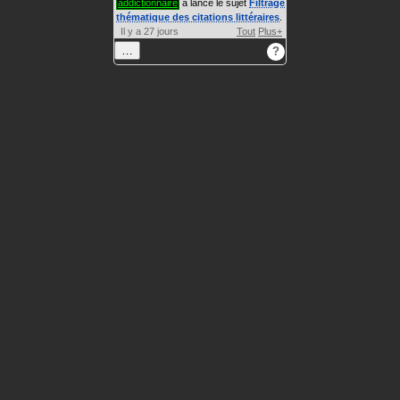
addictionnaire
a lancé le sujet
Filtrage
thématique des citations littéraires
.
Il y a 27 jours
Tout
Plus+
…
?