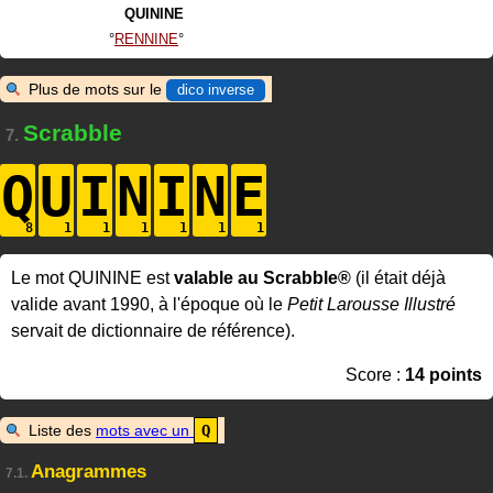
QUININE
RENNINE
Plus de mots sur le
dico inverse
Scrabble
7.
Q
U
I
N
I
N
E
Le mot QUININE est
valable au Scrabble®
(il était déjà
valide avant 1990, à l'époque où le
Petit Larousse Illustré
servait de dictionnaire de référence).
Score :
14 points
Liste des
mots avec un
Q
Anagrammes
7.1.