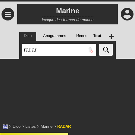
Marine
≡
lexique des termes de marine
+
Dico
Anagrammes
Rimes
Tout
>
Dico
>
Listes
>
Marine
>
RADAR