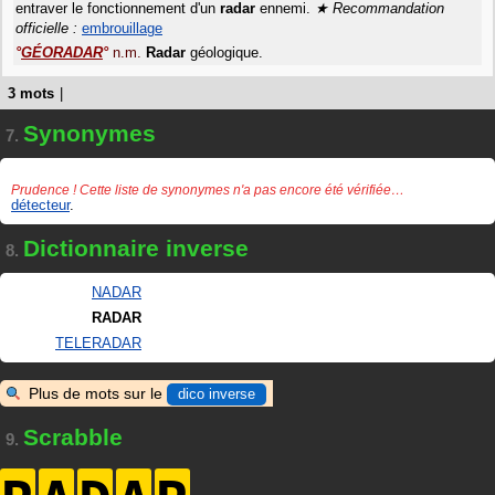
entraver le fonctionnement d'un
radar
ennemi.
Recommandation
officielle :
embrouillage
°
GÉORADAR
°
n.m.
Radar
géologique.
3 mots
|
Synonymes
7.
Prudence ! Cette liste de synonymes n'a pas encore été vérifiée…
détecteur
.
Dictionnaire inverse
8.
NADAR
RADAR
TELERADAR
Plus de mots sur le
dico inverse
Scrabble
9.