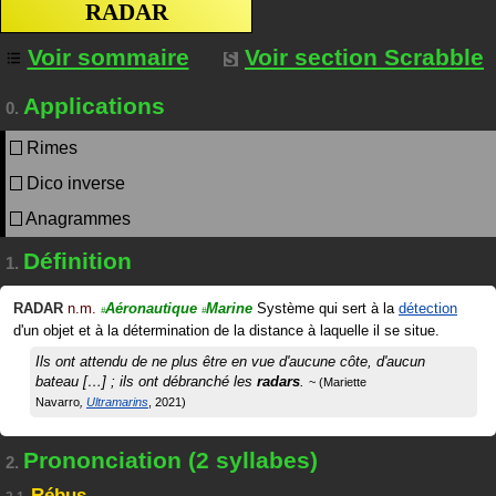
RADAR
Voir sommaire
Voir section Scrabble
Applications
0.
Rimes
Dico inverse
Anagrammes
Définition
1.
RADAR
n.m.
Aéronautique
Marine
Système qui sert à la
détection
#
#
d'un objet et à la détermination de la distance à laquelle il se situe.
Ils ont attendu de ne plus être en vue d'aucune côte, d'aucun
bateau […] ; ils ont débranché les
radars
.
Mariette
Navarro
Ultramarins
2021
Prononciation (2 syllabes)
2.
Rébus