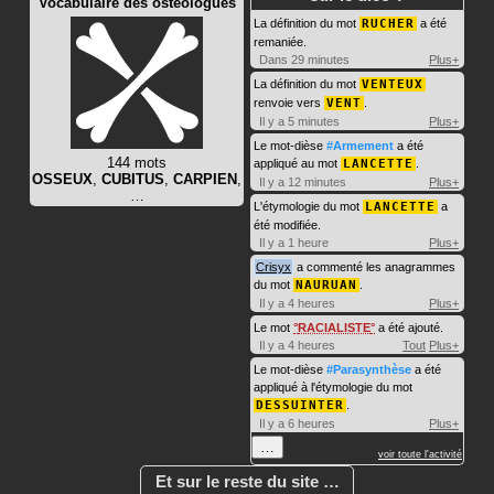
Vocabulaire des ostéologues
La définition du mot
RUCHER
a été
remaniée.
Dans 29 minutes
Plus+
La définition du mot
VENTEUX
renvoie vers
VENT
.
Il y a 5 minutes
Plus+
Le mot-dièse
#Armement
a été
144 mots
appliqué au mot
LANCETTE
.
OSSEUX
,
CUBITUS
,
CARPIEN
,
Il y a 12 minutes
Plus+
…
L'étymologie du mot
LANCETTE
a
été modifiée.
Il y a 1 heure
Plus+
Crisyx
a commenté les anagrammes
du mot
NAURUAN
.
Il y a 4 heures
Plus+
Le mot
RACIALISTE
a été ajouté.
Il y a 4 heures
Tout
Plus+
Le mot-dièse
#Parasynthèse
a été
appliqué à l'étymologie du mot
DESSUINTER
.
Il y a 6 heures
Plus+
…
voir toute l'activité
Et sur le reste du site …