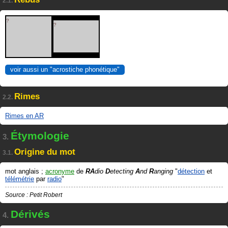
2.1.
?
?
voir aussi un "acrostiche phonétique"
Rimes
2.2.
Rimes en AR
Étymologie
3.
Origine du mot
3.1.
mot anglais ;
acronyme
de
RA
dio
D
etecting
A
nd
R
anging
"
détection
et
télémétrie
par
radio
"
Source : Petit Robert
Dérivés
4.