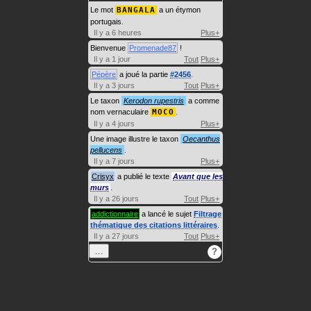
Le mot
BANGALA
a un étymon
portugais.
Il y a 6 heures
Plus+
Bienvenue
Promenade87
!
Il y a 1 jour
Tout
Plus+
Pépère
a joué la partie
#2456
.
Il y a 3 jours
Tout
Plus+
Le taxon
Kerodon rupestris
a comme
nom vernaculaire
MOCO
.
Il y a 4 jours
Plus+
Une image illustre le taxon
Oecanthus
pellucens
.
Il y a 7 jours
Plus+
Crisyx
a publié le texte
Avant que les
murs
.
Il y a 26 jours
Tout
Plus+
addictionnaire
a lancé le sujet
Filtrage
thématique des citations littéraires
.
Il y a 27 jours
Tout
Plus+
…
?