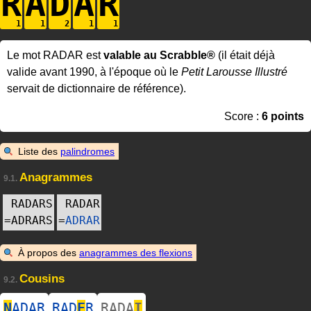
R
A
D
A
R
Le mot RADAR est
valable au Scrabble®
(il était déjà
valide avant 1990, à l'époque où le
Petit Larousse Illustré
servait de dictionnaire de référence).
Score :
6 points
Liste des
palindromes
Anagrammes
9.1.
RADARS
RADAR
=
ADRARS
=
ADRAR
À propos des
anagrammes des flexions
Cousins
9.2.
N
ADAR
RAD
E
R
RADA
I