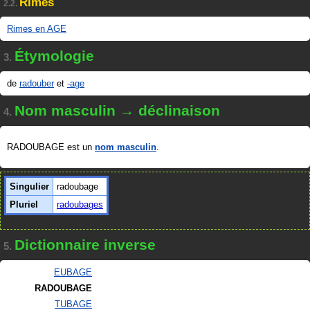
Rimes
2.2.
Rimes en AGE
Étymologie
3.
de
radouber
et
-age
Nom masculin → déclinaison
4.
RADOUBAGE est un
nom masculin
.
Singulier
radoubage
Pluriel
radoubages
Dictionnaire inverse
5.
EUBAGE
RADOUBAGE
TUBAGE