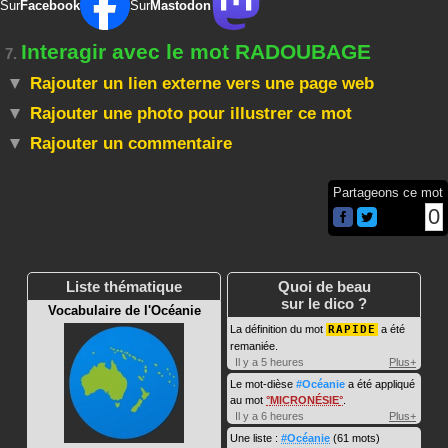
Sur
Facebook
Sur
Mastodon
Interagir avec le mot RADOUBAGE
7.
Rajouter un lien externe vers une page web
Rajouter une photo pour illustrer ce mot
Rajouter un commentaire
Partageons ce mot
0
Liste thématique
Quoi de beau
sur le dico ?
Vocabulaire de l'Océanie
La définition du mot
RAPIDE
a été
remaniée.
Il y a 5 heures
Plus+
Le mot-dièse
#Océanie
a été appliqué
au mot
MICRONÉSIE
.
Il y a 6 heures
Plus+
Une liste :
#Océanie
(61 mots)