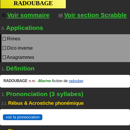
RADOUBAGE
Voir sommaire
Voir section Scrabble
Applications
0.
Rimes
Dico inverse
Anagrammes
Définition
1.
RADOUBAGE
n.m.
Marine
Action de
radouber
.
#
Prononciation (3 syllabes)
2.
Rébus & Acrostiche phonémique
2.1.
voir la prononciation