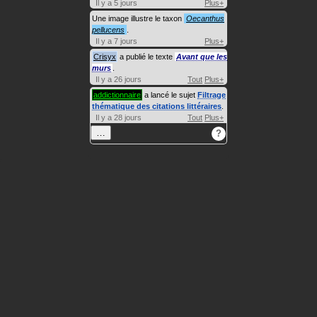
Il y a 5 jours
Plus+
Une image illustre le taxon
Oecanthus
pellucens
.
Il y a 7 jours
Plus+
Crisyx
a publié le texte
Avant que les
murs
.
Il y a 26 jours
Tout
Plus+
addictionnaire
a lancé le sujet
Filtrage
thématique des citations littéraires
.
Il y a 28 jours
Tout
Plus+
…
?