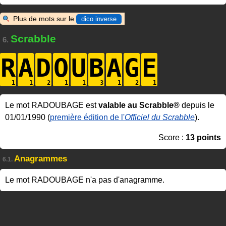
Plus de mots sur le
dico inverse
Scrabble
6.
R
A
D
O
U
B
A
G
E
Le mot RADOUBAGE est
valable au Scrabble®
depuis le
01/01/1990 (
première édition de l'
Officiel du Scrabble
).
Score :
13 points
Anagrammes
6.1.
Le mot RADOUBAGE n'a pas d'anagramme.