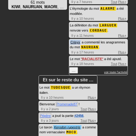
61 mots
Il y a 7 heures
Tout
Plus+
KIWI
,
NAURUAN
,
MAORI
, …
L'étymologie du mot
ALARME
a été
modifiée.
Il y a 10 heures
Plus+
La définition du mot
LARGUER
renvoie vers
CORDAGE
.
Il y a 11 heures
Plus+
Crisyx
a commenté les anagrammes
du mot
NAURUAN
.
Il y a 17 heures
Plus+
Le mot
RACIALISTE
a été ajouté.
Il y a 18 heures
Tout
Plus+
…
voir toute l'activité
Et sur le reste du site …
Le mot
TUDESQUE
a un étymon
italien.
Il y a 10 heures
Plus+
Bienvenue
Promenade87
!
Il y a 2 jours
Tout
Plus+
Pépère
a joué la partie
#2456
.
Il y a 3 jours
Tout
Plus+
Le taxon
Kerodon rupestris
a comme
nom vernaculaire
MOCO
.