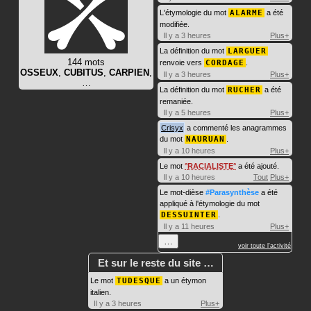
L'étymologie du mot
ALARME
a été
modifiée.
Il y a 3 heures
Plus+
La définition du mot
LARGUER
144 mots
renvoie vers
CORDAGE
.
OSSEUX
,
CUBITUS
,
CARPIEN
,
Il y a 3 heures
Plus+
…
La définition du mot
RUCHER
a été
remaniée.
Il y a 5 heures
Plus+
Crisyx
a commenté les anagrammes
du mot
NAURUAN
.
Il y a 10 heures
Plus+
Le mot
RACIALISTE
a été ajouté.
Il y a 10 heures
Tout
Plus+
Le mot-dièse
#Parasynthèse
a été
appliqué à l'étymologie du mot
DESSUINTER
.
Il y a 11 heures
Plus+
…
voir toute l'activité
Et sur le reste du site …
Le mot
TUDESQUE
a un étymon
italien.
Il y a 3 heures
Plus+