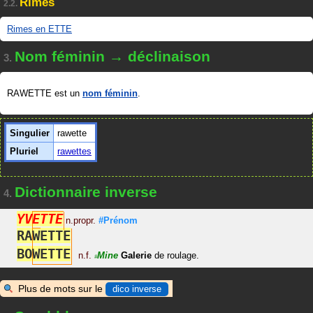
Rimes
2.2.
Rimes en ETTE
Nom féminin → déclinaison
3.
RAWETTE est un
nom féminin
.
Singulier
rawette
Pluriel
rawettes
Dictionnaire inverse
4.
Y
V
E
T
T
E
n.propr.
#Prénom
R
A
W
E
T
T
E
B
O
W
E
T
T
E
n.f.
Mine
Galerie
de roulage.
#
Plus de mots sur le
dico inverse