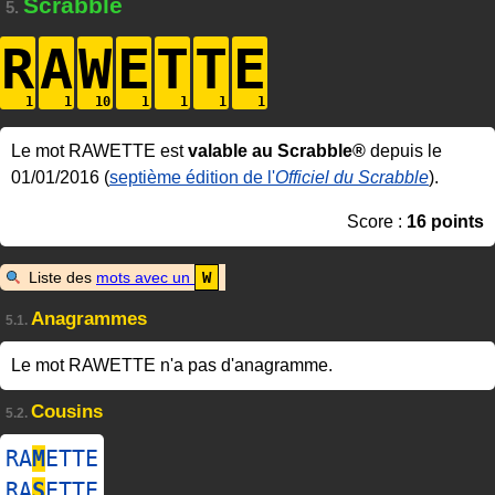
Scrabble
5.
R
A
W
E
T
T
E
Le mot RAWETTE est
valable au Scrabble®
depuis le
01/01/2016 (
septième édition de l'
Officiel du Scrabble
).
Score :
16 points
Liste des
mots avec un
W
Anagrammes
5.1.
Le mot RAWETTE n'a pas d'anagramme.
Cousins
5.2.
RA
M
ETTE
RA
S
ETTE