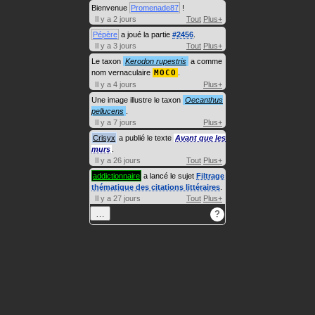
Bienvenue
Promenade87
!
Il y a 2 jours
Tout
Plus+
Pépère
a joué la partie
#2456
.
Il y a 3 jours
Tout
Plus+
Le taxon
Kerodon rupestris
a comme
nom vernaculaire
MOCO
.
Il y a 4 jours
Plus+
Une image illustre le taxon
Oecanthus
pellucens
.
Il y a 7 jours
Plus+
Crisyx
a publié le texte
Avant que les
murs
.
Il y a 26 jours
Tout
Plus+
addictionnaire
a lancé le sujet
Filtrage
thématique des citations littéraires
.
Il y a 27 jours
Tout
Plus+
…
?