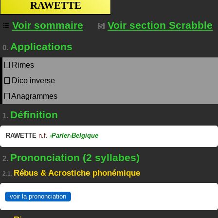
RAWETTE
Voir sommaire
Voir section Scrabble
Applications
0.
Rimes
Dico inverse
Anagrammes
Définition
1.
RAWETTE
n.f.
Parler
Belgique
#
#
Prononciation (2 syllabes)
2.
Rébus & Acrostiche phonémique
2.1.
voir la prononciation