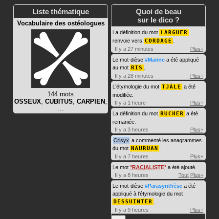
Liste thématique
Quoi de beau
sur le dico ?
Vocabulaire des ostéologues
La définition du mot
LARGUER
renvoie vers
CORDAGE
.
Il y a 27 minutes
Plus+
Le mot-dièse
#Marine
a été appliqué
au mot
RIS
.
Il y a 28 minutes
Plus+
L'étymologie du mot
TJÄLE
a été
144 mots
modifiée.
OSSEUX
,
CUBITUS
,
CARPIEN
,
Il y a 1 heure
Plus+
…
La définition du mot
RUCHER
a été
remaniée.
Il y a 3 heures
Plus+
Crisyx
a commenté les anagrammes
du mot
NAURUAN
.
Il y a 7 heures
Plus+
Le mot
RACIALISTE
a été ajouté.
Il y a 8 heures
Tout
Plus+
Le mot-dièse
#Parasynthèse
a été
appliqué à l'étymologie du mot
DESSUINTER
.
Il y a 9 heures
Plus+