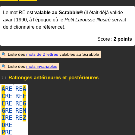
Le mot RE est
valable au Scrabble®
(il était déjà valide
avant 1990, à l'époque où le
Petit Larousse Illustré
servait
de dictionnaire de référence).
Score :
2 points
Liste des
mots de 2 lettres
valables au Scrabble
Liste des
mots invariables
Rallonges antérieures et postérieures
7.1.
A
RE
RE
A
C
RE
RE
E
E
RE
RE
G
G
RE
RE
M
I
RE
RE
Z
O
RE
P
RE