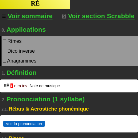
RÉ
Voir sommaire
Voir section Scrabble
Applications
0.
Rimes
Dico inverse
Anagrammes
Définition
1.
RÉ
/
n.m.inv.
Note de musique.
Prononciation (1 syllabe)
2.
Rébus & Acrostiche phonémique
2.1.
voir la prononciation