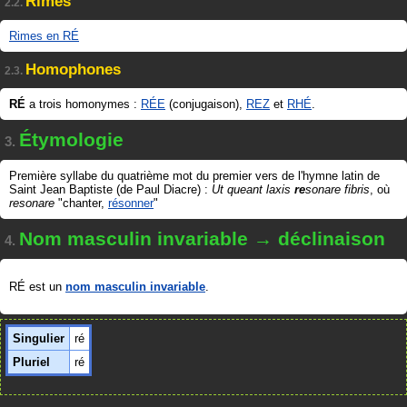
Rimes
2.2.
Rimes en RÉ
Homophones
2.3.
RÉ
a trois homonymes :
RÉE
(conjugaison),
REZ
et
RHÉ
.
Étymologie
3.
Première syllabe du quatrième mot du premier vers de l'hymne latin de
Saint Jean Baptiste (de Paul Diacre) :
Ut queant laxis
re
sonare fibris
, où
resonare
"chanter,
résonner
"
Nom masculin invariable → déclinaison
4.
RÉ est un
nom masculin invariable
.
Singulier
ré
Pluriel
ré