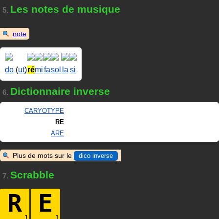
Les notes de musique
5.
note
do
(
ut
)
ré
mi
fa
sol
la
si
Dictionnaire inverse
6.
CARYOTYPE
RE
ARE
Plus de mots sur le
dico inverse
Scrabble
7.
R
E