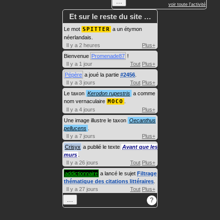
…
voir toute l'activité
Et sur le reste du site …
Le mot
SPITTER
a un étymon
néerlandais.
Il y a 2 heures
Plus+
Bienvenue
Promenade87
!
Il y a 1 jour
Tout
Plus+
Pépère
a joué la partie
#2456
.
Il y a 3 jours
Tout
Plus+
Le taxon
Kerodon rupestris
a comme
nom vernaculaire
MOCO
.
Il y a 4 jours
Plus+
Une image illustre le taxon
Oecanthus
pellucens
.
Il y a 7 jours
Plus+
Crisyx
a publié le texte
Avant que les
murs
.
Il y a 26 jours
Tout
Plus+
addictionnaire
a lancé le sujet
Filtrage
thématique des citations littéraires
.
Il y a 27 jours
Tout
Plus+
…
?