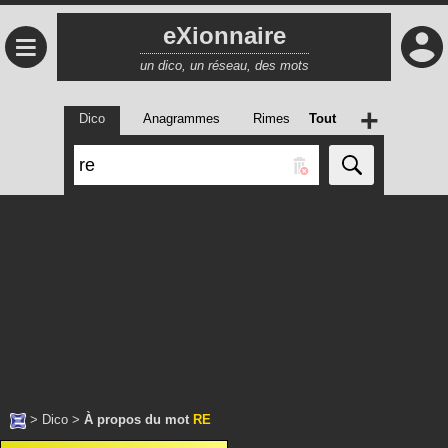
eXionnaire
≡
un dico, un réseau, des mots
+
Dico
Anagrammes
Rimes
Tout
>
Dico
>
À propos du mot
RE