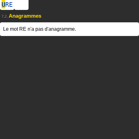
U
RE
Anagrammes
7.2.
Le mot RE n'a pas d'anagramme.