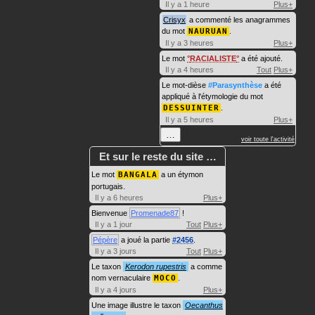
Il y a 1 heure
Plus+
Crisyx
a commenté les anagrammes
du mot
NAURUAN
.
Il y a 3 heures
Plus+
Le mot
RACIALISTE
a été ajouté.
Il y a 4 heures
Tout
Plus+
Le mot-dièse
#Parasynthèse
a été
appliqué à l'étymologie du mot
DESSUINTER
.
Il y a 5 heures
Plus+
…
voir toute l'activité
Et sur le reste du site …
Le mot
BANGALA
a un étymon
portugais.
Il y a 6 heures
Plus+
Bienvenue
Promenade87
!
Il y a 1 jour
Tout
Plus+
Pépère
a joué la partie
#2456
.
Il y a 3 jours
Tout
Plus+
Le taxon
Kerodon rupestris
a comme
nom vernaculaire
MOCO
.
Il y a 4 jours
Plus+
Une image illustre le taxon
Oecanthus