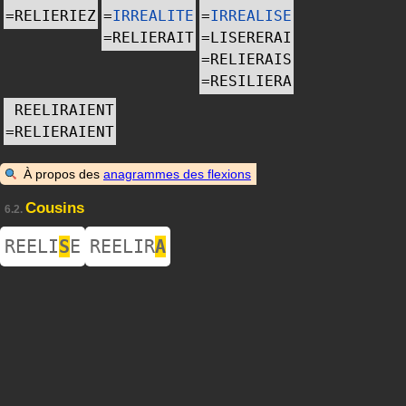
=
RELIERIEZ
=
IRREALITE
=
IRREALISE
=
RELIERAIT
=
LISERERAI
=
RELIERAIS
=
RESILIERA
REELIRAIENT
=
RELIERAIENT
À propos des
anagrammes des flexions
Cousins
6.2.
REELI
S
E
REELIR
A