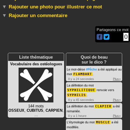
Rajouter une photo pour illustrer ce mot
Rajouter un commentaire
Partageons ce mot
0
Liste thématique
Quoi de beau
sur le dico ?
Vocabulaire des ostéologues
Le mot-dièse
#Pêche
a été appliqué au
mot
FLAMBART
.
Il y a 24 secondes
Plus+
La définition du mot
SYPHILITIQUE
renvoie vers
SYPHILIS
.
Il y a 45 secondes
Plus+
144 mots
La définition du mot
CLAPIER
a été
OSSEUX
,
CUBITUS
,
CARPIEN
,
remaniée.
…
Il y a 1 heure
Plus+
L'étymologie du mot
MUSCLE
a été
modifiée.