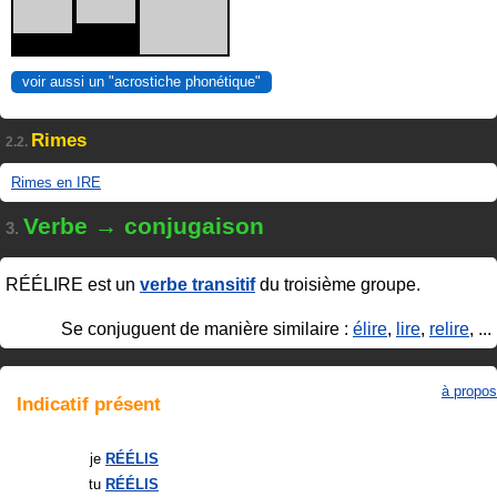
voir aussi un "acrostiche phonétique"
Rimes
2.2.
Rimes en IRE
Verbe → conjugaison
3.
RÉÉLIRE
est un
verbe transitif
du troisième groupe.
Se conjuguent de manière similaire :
élire
,
lire
,
relire
, ...
à propos
Indicatif
présent
je
RÉÉLIS
tu
RÉÉLIS