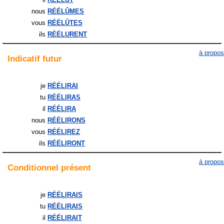
nous
RÉÉLÛMES
vous
RÉÉLÛTES
ils
RÉÉLURENT
à propos
Indicatif
futur
je
RÉÉLIRAI
tu
RÉÉLIRAS
il
RÉÉLIRA
nous
RÉÉLIRONS
vous
RÉÉLIREZ
ils
RÉÉLIRONT
à propos
Conditionnel
présent
je
RÉÉLIRAIS
tu
RÉÉLIRAIS
il
RÉÉLIRAIT