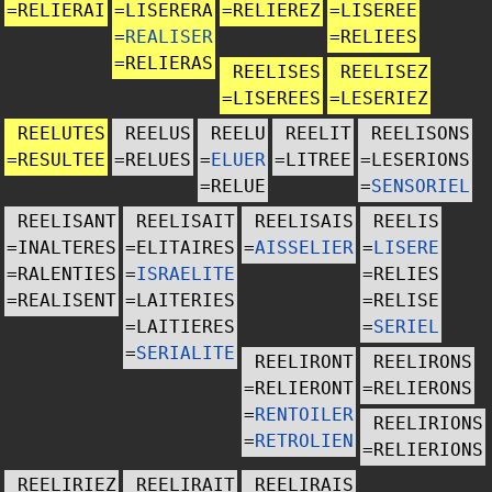
=
RELIERAI
=
LISERERA
=
RELIEREZ
=
LISEREE
=
REALISER
=
RELIEES
=
RELIERAS
REELISES
REELISEZ
=
LISEREES
=
LESERIEZ
REELUTES
REELUS
REELU
REELIT
REELISONS
=
RESULTEE
=
RELUES
=
ELUER
=
LITREE
=
LESERIONS
=
RELUE
=
SENSORIEL
REELISANT
REELISAIT
REELISAIS
REELIS
=
INALTERES
=
ELITAIRES
=
AISSELIER
=
LISERE
=
RALENTIES
=
ISRAELITE
=
RELIES
=
REALISENT
=
LAITERIES
=
RELISE
=
LAITIERES
=
SERIEL
=
SERIALITE
REELIRONT
REELIRONS
=
RELIERONT
=
RELIERONS
=
RENTOILER
REELIRIONS
=
RETROLIEN
=
RELIERIONS
REELIRIEZ
REELIRAIT
REELIRAIS