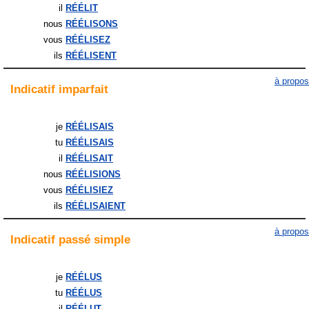
il
RÉÉLIT
nous
RÉÉLISONS
vous
RÉÉLISEZ
ils
RÉÉLISENT
à propos
Indicatif
imparfait
je
RÉÉLISAIS
tu
RÉÉLISAIS
il
RÉÉLISAIT
nous
RÉÉLISIONS
vous
RÉÉLISIEZ
ils
RÉÉLISAIENT
à propos
Indicatif
passé simple
je
RÉÉLUS
tu
RÉÉLUS
il
RÉÉLUT