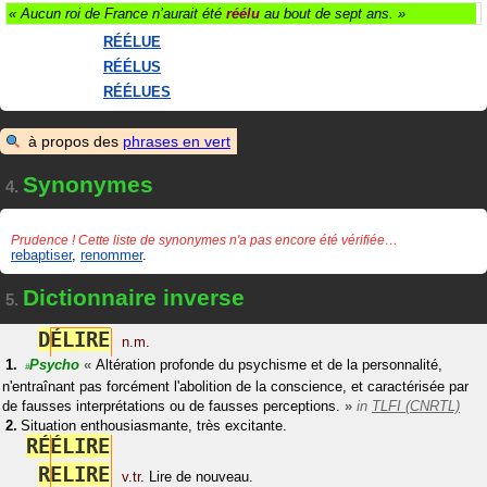
« Aucun roi de France n’aurait été
réélu
au bout de sept ans. »
RÉÉLUE
RÉÉLUS
RÉÉLUES
à propos des
phrases en vert
Synonymes
4.
Prudence ! Cette liste de synonymes n'a pas encore été vérifiée…
rebaptiser
,
renommer
.
Dictionnaire inverse
5.
D
É
L
I
R
E
n.m.
Psycho
«
Altération profonde du psychisme et de la personnalité,
#
n'entraînant pas forcément l'abolition de la conscience, et caractérisée par
de fausses interprétations ou de fausses perceptions.
»
in
TLFI (CNRTL)
Situation enthousiasmante, très excitante.
R
É
É
L
I
R
E
R
E
L
I
R
E
v.tr.
Lire de nouveau.