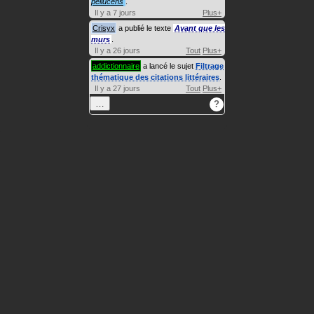
pellucens
.
Il y a 7 jours
Plus+
Crisyx
a publié le texte
Avant que les
murs
.
Il y a 26 jours
Tout
Plus+
addictionnaire
a lancé le sujet
Filtrage
thématique des citations littéraires
.
Il y a 27 jours
Tout
Plus+
…
?