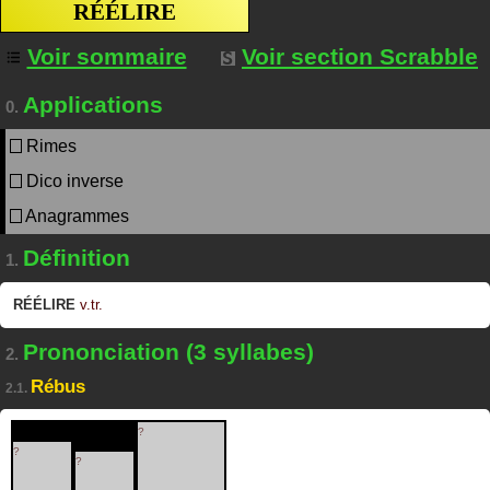
RÉÉLIRE
Voir sommaire
Voir section Scrabble
Applications
0.
Rimes
Dico inverse
Anagrammes
Définition
1.
RÉÉLIRE
v.tr.
Prononciation (3 syllabes)
2.
Rébus
2.1.
?
?
?