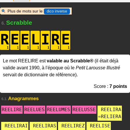
Plus de mots sur le
dico inverse
Scrabble
6.
R
E
E
L
I
R
E
Le mot REELIRE est
valable au Scrabble®
(il était déjà
valide avant 1990, à l'époque où le
Petit Larousse Illustré
servait de dictionnaire de référence).
Score :
7 points
Anagrammes
6.1.
REELIRE
REELUES
REELUMES
REELUSSE
REELIRA
=
RELIERA
REELIRAI
REELIRAS
REELIREZ
REELISE