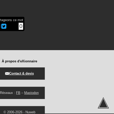
rtageons ce mot
0
À propos d'eXionnaire
Contact & devis
Réseaux :
FB
–
Mastodon
© 2006-2026 -
Nuweb