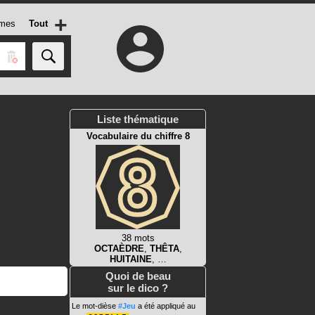
+
mes
Tout
Liste thématique
Vocabulaire du chiffre 8
38 mots
OCTAÈDRE
,
THÊTA
,
HUITAINE
, …
Quoi de beau
sur le dico ?
Le mot-dièse
#Jeu
a été appliqué au