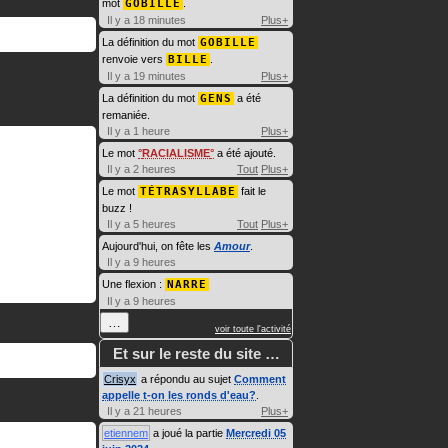
mot
GOBILLE
.
Il y a 18 minutes
Plus+
La définition du mot
GOBILLE
renvoie vers
BILLE
.
Il y a 19 minutes
Plus+
La définition du mot
GENS
a été
remaniée.
Il y a 1 heure
Plus+
Le mot
RACIALISME
a été ajouté.
Il y a 2 heures
Tout
Plus+
Le mot
TÉTRASYLLABE
fait le
buzz !
Il y a 5 heures
Tout
Plus+
Aujourd'hui, on fête les
Amour
.
Il y a 9 heures
Une flexion :
NARRE
Il y a 9 heures
…
voir toute l'activité
Et sur le reste du site …
Crisyx
a répondu au sujet
Comment
appelle t-on les ronds d'eau?
.
Il y a 21 heures
Plus+
etiennem
a joué la partie
Mercredi 05