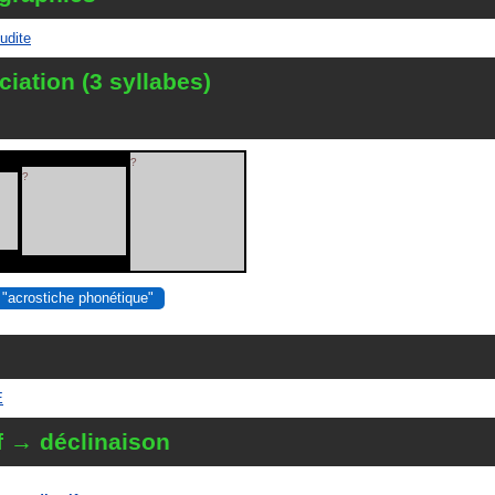
udite
iation (3 syllabes)
?
?
 "acrostiche phonétique"
E
f → déclinaison