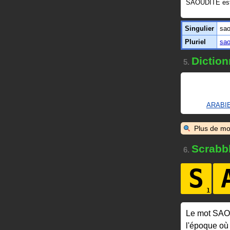
SAOUDITE es
Singulier
sao
Pluriel
sao
Diction
5.
ARABI
Plus de mo
Scrabb
6.
S
Le mot SA
l'époque où