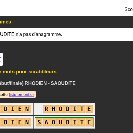
Sco
mmes
UDITE n'a pas d'anagramme.
E
e mots pour scrabbleurs
ébut/finale) RHODIEN - SAOUDITE
cette
liste en entier
O
D
I
E
N
R
H
O
D
I
T
E
U
D
I
E
N
S
A
O
U
D
I
T
E