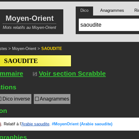
Dico
Anagrammes
Ri
Moyen-Orient
Mots relatifs au Moyen-Orient
stes
>
Moyen-Orient
>
SAOUDITE
SAOUDITE
ommaire
Voir section Scrabble
tions
Dico inverse
Anagrammes
ion
j.
Relatif à l'
Arabie saoudite
.
#MoyenOrient
(Arabie saoudite)
 graphies