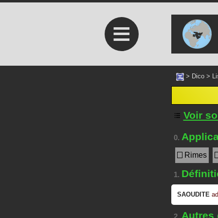
≡
>
Dico
>
Li
Voir s
Applica
0.
Rimes
Définit
1.
SAOUDITE
ad
Autres
2.