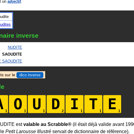
t un
adjectif
.
udite
udites
naire inverse
NUDITE
SAOUDITE
E SAOUDITE
ts sur le
dico inverse
le
A
O
U
D
I
T
E
OUDITE est
valable au Scrabble®
(il était déjà valide avant 199
 le
Petit Larousse Illustré
servait de dictionnaire de référence).