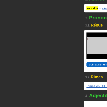
saoudite
=
séo
Prononc
3.
Rébus
3.1.
?
voir aussi un
Rimes
3.2.
Rimes en DIT
Adjecti
4.