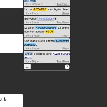
juin 2024
.
Il y a 22 heures
Tout
Plus+
Le mot
OCTAVON
a un étymon latin.
Il y a 1 jour
Plus+
Bienvenue
Promenade87
!
Il y a 3 jours
Tout
Plus+
Le taxon
Kerodon rupestris
a comme
nom vernaculaire
MOCO
.
Il y a 6 jours
Plus+
Une image illustre le taxon
Oecanthus
pellucens
.
Il y a 9 jours
Plus+
Crisyx
a publié le texte
Avant que les
murs
.
Il y a 28 jours
Tout
Plus+
…
?
0, à