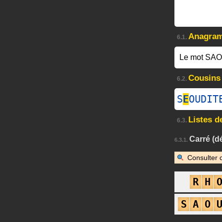
Anagra
6.1.
Le mot SAO
Cousins
6.2.
S
E
OUDIT
Listes d
6.3.
Carré (d
6.3.1.
Consulter 
R
H
S
A
O