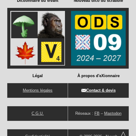
Dictionnaire du vivant
Nouveau dico du scrabble
Légal
À propos d'eXionnaire
Mentions légales
Contact & devis
C.G.U.
Réseaux :
FB
–
Mastodon