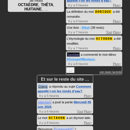
38 mots
appelle t-on les ronds d'eau?
.
OCTAÈDRE
,
THÊTA
,
Il y a 5 heures
Plus+
HUITAINE
, …
La définition du mot
DORIQUE
a été
remaniée.
Il y a 6 heures
Plus+
Une liste :
#Huit
(38 mots)
Il y a 7 heures
Tout
Plus+
L'étymologie du mot
OCTODON
a été
modifiée.
Il y a 7 heures
Plus+
Swebble
a commenté le mot-dièse
#Groupe#Musique
.
Il y a 8 heures
Plus+
…
voir toute l'activité
Et sur le reste du site …
Crisyx
a répondu au sujet
Comment
appelle t-on les ronds d'eau?
.
Il y a 5 heures
Plus+
etiennem
a joué la partie
Mercredi 05
juin 2024
.
Il y a 6 heures
Tout
Plus+
Le mot
OCTAVON
a un étymon latin.
Il y a 8 heures
Plus+
Bienvenue
Promenade87
!