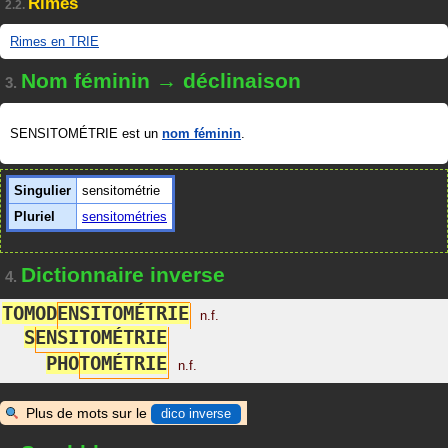
Rimes
2.2.
Rimes en TRIE
Nom féminin → déclinaison
3.
SENSITOMÉTRIE est un
nom féminin
.
Singulier
sensitométrie
Pluriel
sensitométries
Dictionnaire inverse
4.
T
O
M
O
D
E
N
S
I
T
O
M
É
T
R
I
E
n.f.
S
E
N
S
I
T
O
M
É
T
R
I
E
P
H
O
T
O
M
É
T
R
I
E
n.f.
Plus de mots sur le
dico inverse