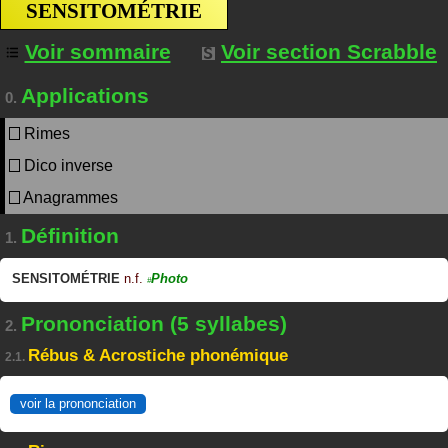
SENSITOMÉTRIE
Voir sommaire
Voir section Scrabble
Applications
0.
Rimes
Dico inverse
Anagrammes
Définition
1.
SENSITOMÉTRIE
n.f.
Photo
#
Prononciation (5 syllabes)
2.
Rébus & Acrostiche phonémique
2.1.
voir la prononciation