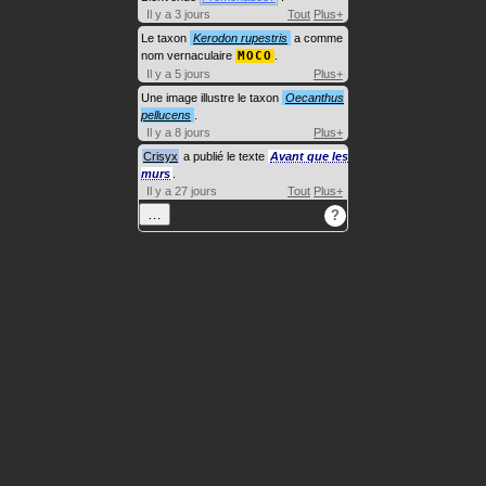
Il y a 3 jours
Tout
Plus+
Le taxon
Kerodon rupestris
a comme
nom vernaculaire
MOCO
.
Il y a 5 jours
Plus+
Une image illustre le taxon
Oecanthus
pellucens
.
Il y a 8 jours
Plus+
Crisyx
a publié le texte
Avant que les
murs
.
Il y a 27 jours
Tout
Plus+
…
?