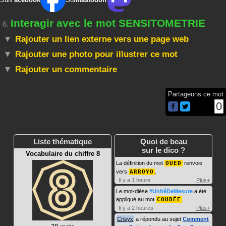
Interagir avec le mot SENSITOMETRIE
6.
Rajouter un lien externe vers une page web
Rajouter une photo pour illustrer ce mot
Rajouter un commentaire
Partageons ce mot
0
Liste thématique
Quoi de beau
sur le dico ?
Vocabulaire du chiffre 8
La définition du mot
OUED
renvoie
vers
ARROYO
.
Il y a 1 heure
Plus+
Le mot-dièse
#UnitéDeMesure
a été
appliqué au mot
COUDÉE
.
Il y a 2 heures
Plus+
Crisyx
a répondu au sujet
Comment