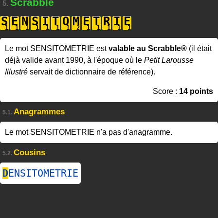
Scrabble
5.
S
E
N
S
I
T
O
M
E
T
R
I
E
Le mot SENSITOMETRIE est
valable au Scrabble®
(il était
déjà valide avant 1990, à l'époque où le
Petit Larousse
Illustré
servait de dictionnaire de référence).
Score :
14 points
Anagrammes
5.1.
Le mot SENSITOMETRIE n'a pas d'anagramme.
Cousins
5.2.
D
ENSITOMETRIE