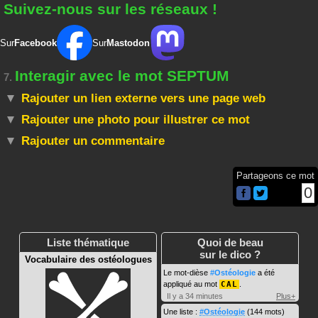
Suivez-nous sur les réseaux !
Sur
Facebook
Sur
Mastodon
Interagir avec le mot SEPTUM
7.
Rajouter un lien externe vers une page web
Rajouter une photo pour illustrer ce mot
Rajouter un commentaire
Partageons ce mot
0
Liste thématique
Quoi de beau
sur le dico ?
Vocabulaire des ostéologues
Le mot-dièse
#Ostéologie
a été
appliqué au mot
CAL
.
Il y a 34 minutes
Plus+
Une liste :
#Ostéologie
(144 mots)