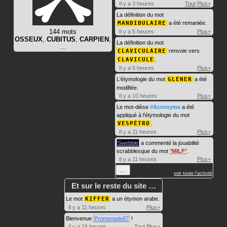
Il y a 3 heures
Tout
Plus+
La définition du mot
MANDIBULAIRE
a été remaniée.
144 mots
Il y a 5 heures
Plus+
OSSEUX
,
CUBITUS
,
CARPIEN
,
La définition du mot
…
CLAVICULAIRE
renvoie vers
CLAVICULE
.
Il y a 6 heures
Plus+
L'étymologie du mot
GLÉNER
a été
modifiée.
Il y a 10 heures
Plus+
Le mot-dièse
#Acronyme
a été
appliqué à l'étymologie du mot
VESPÉTRO
.
Il y a 11 heures
Plus+
Swebble
a commenté la jouabilité
scrabblesque du mot
MILF
.
Il y a 11 heures
Plus+
…
voir toute l'activité
Et sur le reste du site …
Le mot
KIFFER
a un étymon arabe.
Il y a 11 heures
Plus+
Bienvenue
Promenade87
!
Il y a 16 heures
Tout
Plus+