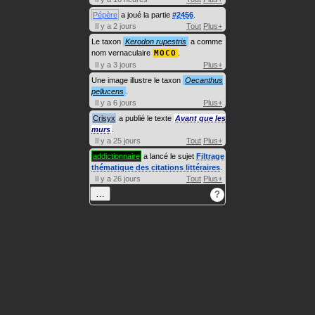
Pépère
a joué la partie
#2456
.
Il y a 2 jours
Tout
Plus+
Le taxon
Kerodon rupestris
a comme
nom vernaculaire
MOCO
.
Il y a 3 jours
Plus+
Une image illustre le taxon
Oecanthus
pellucens
.
Il y a 6 jours
Plus+
Crisyx
a publié le texte
Avant que les
murs
.
Il y a 25 jours
Tout
Plus+
addictionnaire
a lancé le sujet
Filtrage
thématique des citations littéraires
.
Il y a 26 jours
Tout
Plus+
…
?