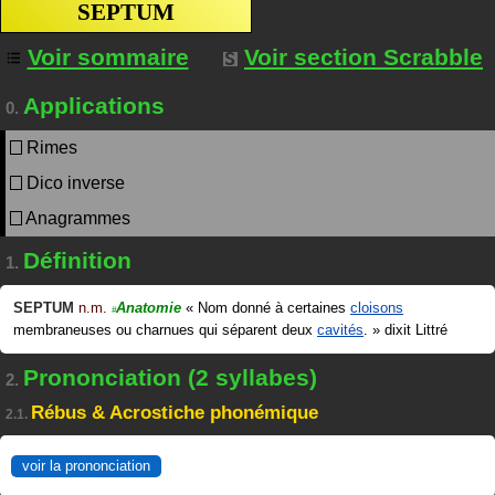
SEPTUM
Voir sommaire
Voir section Scrabble
Applications
0.
Rimes
Dico inverse
Anagrammes
Définition
1.
SEPTUM
n.m.
Anatomie
«
Nom donné à certaines
cloisons
#
membraneuses ou charnues qui séparent deux
cavités
.
»
dixit
Littré
Prononciation (2 syllabes)
2.
Rébus & Acrostiche phonémique
2.1.
voir la prononciation