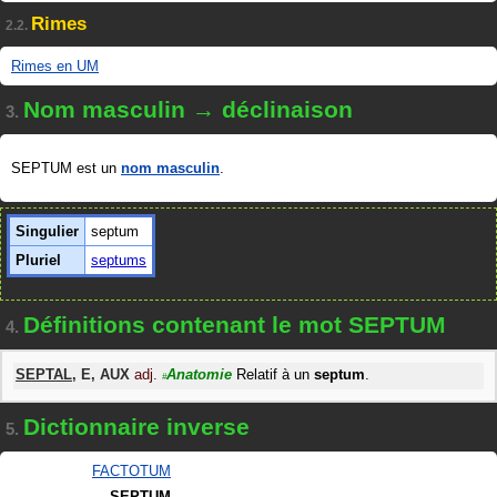
Rimes
2.2.
Rimes en UM
Nom masculin → déclinaison
3.
SEPTUM est un
nom masculin
.
Singulier
septum
Pluriel
septums
Définitions contenant le mot SEPTUM
4.
SEPTAL
,
E
,
AUX
adj.
Anatomie
Relatif à un
septum
.
#
Dictionnaire inverse
5.
FACTOTUM
SEPTUM