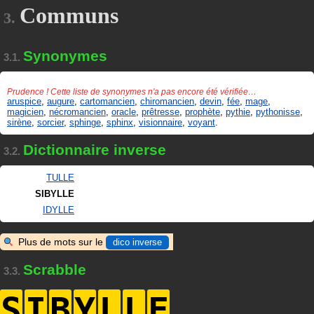
Communs
3.
Synonymes
3.1.
Prudence ! Cette liste de synonymes n'a pas encore été vérifiée…
aruspice
,
augure
,
cartomancien
,
chiromancien
,
devin
,
fée
,
mage
,
magicien
,
nécromancien
,
oracle
,
prêtresse
,
prophète
,
pythie
,
pythonisse
,
sirène
,
sorcier
,
sphinge
,
sphinx
,
visionnaire
,
voyant
.
Dictionnaire inverse
3.2.
TULLE
SIBYLLE
IDYLLE
Plus de mots sur le
dico inverse
Scrabble
3.3.
S
I
B
Y
L
L
E