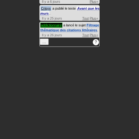
Il y a 6 jours
Plus+
Crisyx
a publié le texte
Avant que les
murs
.
Il y a 25 jours
Tout
Plus+
addictionnaire
a lancé le sujet
Filtrage
thématique des citations littéraires
.
Il y a 26 jours
Tout
Plus+
…
?