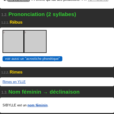
Prononciation (2 syllabes)
1.2.
Rébus
1.2.1.
?
?
voir aussi un "acrostiche phonétique"
Rimes
1.2.2.
Rimes en YLLE
Nom féminin → déclinaison
1.3.
SIBYLLE est un
nom féminin
.