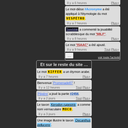
Il y a 6 heures
Plus+
Le mot-dièse
#Acronyme
a été
appliqué à l'étymologie du mot
VESPÉTRO
.
Il y a 7 heures
Plus+
Swebble
a commenté la jouabilité
scrabblesque du mot
MILF
.
Il y a 8 heures
Plus+
Le mot
ISAAC
a été ajouté.
Il y a 9 heures
Tout
Plus+
…
voir toute l'activité
Et sur le reste du site …
Le mot
KIFFER
a un étymon arabe.
Il y a 7 heures
Plus+
Bienvenue
Promenade87
!
Il y a 12 heures
Tout
Plus+
Pépère
a joué la partie
#2456
.
Il y a 2 jours
Tout
Plus+
Le taxon
Kerodon rupestris
a comme
nom vernaculaire
MOCO
.
Il y a 3 jours
Plus+
Une image illustre le taxon
Oecanthus
pellucens
.