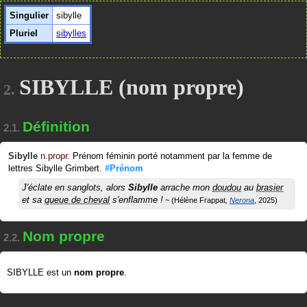
Singulier
sibylle
Pluriel
sibylles
SIBYLLE (nom propre)
2.
Définition
2.1.
Sibylle
n.propr.
Prénom féminin porté notamment par la femme de
lettres Sibylle Grimbert.
#Prénom
J'éclate en sanglots, alors
Sibylle
arrache mon
doudou
au
brasier
et sa
queue de cheval
s'enflamme !
Hélène Frappat
Nerona
2025
Nom propre
2.2.
SIBYLLE est un
nom propre
.