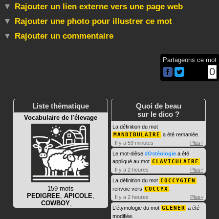
Rajouter un lien externe vers une page web
Rajouter une photo pour illustrer ce mot
Rajouter un commentaire
Partageons ce mot
0
Liste thématique
Quoi de beau
sur le dico ?
Vocabulaire de l'élevage
La définition du mot
MANDIBULAIRE
a été remaniée.
Il y a 59 minutes
Plus+
Le mot-dièse
#Ostéologie
a été
appliqué au mot
CLAVICULAIRE
.
Il y a 2 heures
Plus+
La définition du mot
COCCYGIEN
159 mots
renvoie vers
COCCYX
.
PEDIGREE
,
APICOLE
,
Il y a 2 heures
Plus+
COWBOY
, …
L'étymologie du mot
GLÉNER
a été
modifiée.