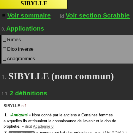
SIBYLLE
Voir sommaire
Voir section Scrabble
Applications
0.
Rimes
Dico inverse
Anagrammes
SIBYLLE (nom commun)
1.
2 définitions
1.1.
SIBYLLE
n.f.
Antiquité
«
Nom donné par le anciens à Certaines femmes
#
auxquelles ils attribuaient la connaissance de l'avenir et le don de
prophétie.
»
dixit
Académie 8
«
Femme qui fait des prédictions.
»
in
TLFI (CNRTL)
PAR EXTENSION