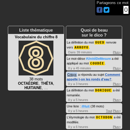
Partageons ce mot
0
Liste thématique
Quoi de beau
sur le dico ?
Vocabulaire du chiffre 8
La définition du mot
OUED
renvoie
vers
ARROYO
.
Dans 39 minutes
Plus+
Le mot-dièse
#UnitéDeMesure
a été
appliqué au mot
COUDÉE
.
Il y a 45 minutes
Plus+
Crisyx
a répondu au sujet
Comment
38 mots
appelle t-on les ronds d'eau?
.
OCTAÈDRE
,
THÊTA
,
Il y a 3 heures
Plus+
HUITAINE
, …
La définition du mot
DORIQUE
a été
remaniée.
Il y a 5 heures
Plus+
Une liste :
#Huit
(38 mots)
Il y a 5 heures
Tout
Plus+
L'étymologie du mot
OCTODON
a été
modifiée.
Il y a 6 heures
Plus+