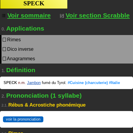
SPECK
Voir sommaire
Voir section Scrabble
Applications
0.
Rimes
Dico inverse
Anagrammes
Définition
1.
SPECK
n.m.
Jambon
fumé du Tyrol.
#Cuisine
(charcuterie)
#Italie
Prononciation (1 syllabe)
2.
Rébus & Acrostiche phonémique
2.1.
voir la prononciation