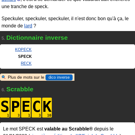
une tranche de speck.
Speckuler, speckuler, speckuler, il n'est donc bon qu'à ça, le
monde de
lard
?
Dictionnaire inverse
5.
KOPECK
SPECK
RECK
Plus de mots sur le
dico inverse
Scrabble
6.
S
P
E
C
K
Le mot SPECK est
valable au Scrabble®
depuis le