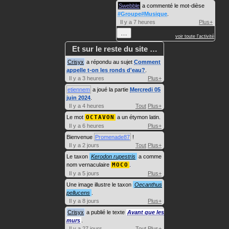
Swebble
a commenté le mot-dièse
#Groupe#Musique
.
Il y a 7 heures
Plus+
…
voir toute l'activité
Et sur le reste du site …
Crisyx
a répondu au sujet
Comment
appelle t-on les ronds d'eau?
.
Il y a 3 heures
Plus+
etiennem
a joué la partie
Mercredi 05
juin 2024
.
Il y a 4 heures
Tout
Plus+
Le mot
OCTAVON
a un étymon latin.
Il y a 6 heures
Plus+
Bienvenue
Promenade87
!
Il y a 2 jours
Tout
Plus+
Le taxon
Kerodon rupestris
a comme
nom vernaculaire
MOCO
.
Il y a 5 jours
Plus+
Une image illustre le taxon
Oecanthus
pellucens
.
Il y a 8 jours
Plus+
Crisyx
a publié le texte
Avant que les
murs
.
Il y a 27 jours
Tout
Plus+