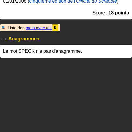
01/01/2008 (
cinquième édition de l'
Officiel du Scrabble
).
Score :
18 points
Liste des
mots avec un
K
Anagrammes
6.1.
Le mot SPECK n'a pas d'anagramme.