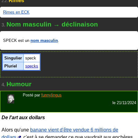
Rimes
2.2.
Rimes en ECK
Nom masculin → déclinaison
3.
SPECK est un
nom masculin
.
Singulier
speck
Pluriel
specks
Humour
4.
Posté par
funnylingus
le
21/11/2024
De l'art aux dollars
Alors qu'une
banane vient d'être vendue 6 millions de
dollars
, c'est à se demander ce que vaudrait aux enchères