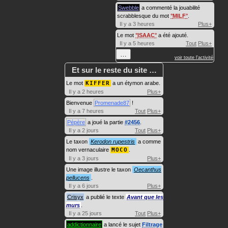
Swebble
a commenté la jouabilité
scrabblesque du mot
MILF
.
Il y a 3 heures
Plus+
Le mot
ISAAC
a été ajouté.
Il y a 5 heures
Tout
Plus+
…
voir toute l'activité
Et sur le reste du site …
Le mot
KIFFER
a un étymon arabe.
Il y a 2 heures
Plus+
Bienvenue
Promenade87
!
Il y a 7 heures
Tout
Plus+
Pépère
a joué la partie
#2456
.
Il y a 2 jours
Tout
Plus+
Le taxon
Kerodon rupestris
a comme
nom vernaculaire
MOCO
.
Il y a 3 jours
Plus+
Une image illustre le taxon
Oecanthus
pellucens
.
Il y a 6 jours
Plus+
Crisyx
a publié le texte
Avant que les
murs
.
Il y a 25 jours
Tout
Plus+
addictionnaire
a lancé le sujet
Filtrage