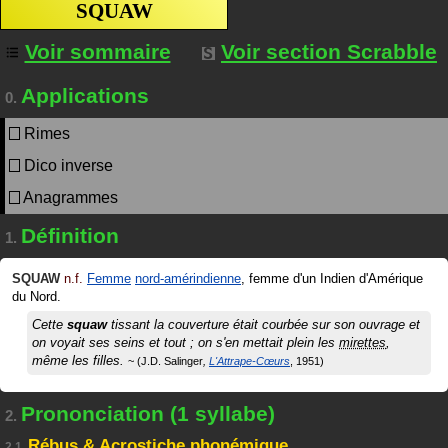
SQUAW
Voir sommaire
Voir section Scrabble
Applications
0.
Rimes
Dico inverse
Anagrammes
Définition
1.
SQUAW
n.f.
Femme
nord-amérindienne
, femme d'un Indien d'Amérique
du Nord.
Cette
squaw
tissant la couverture était courbée sur son ouvrage et
on voyait ses seins et tout ; on s'en mettait plein les
mirettes
,
même les filles.
J.D. Salinger
L'Attrape-Cœurs
1951
Prononciation (1 syllabe)
2.
Rébus & Acrostiche phonémique
2.1.