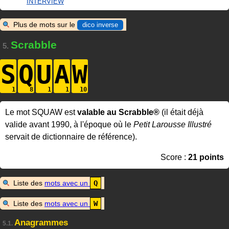
INTERVIEW
Plus de mots sur le
dico inverse
Scrabble
5.
S
Q
U
A
W
Le mot SQUAW est
valable au Scrabble®
(il était déjà
valide avant 1990, à l'époque où le
Petit Larousse Illustré
servait de dictionnaire de référence).
Score :
21 points
Liste des
mots avec un
Q
Liste des
mots avec un
W
Anagrammes
5.1.