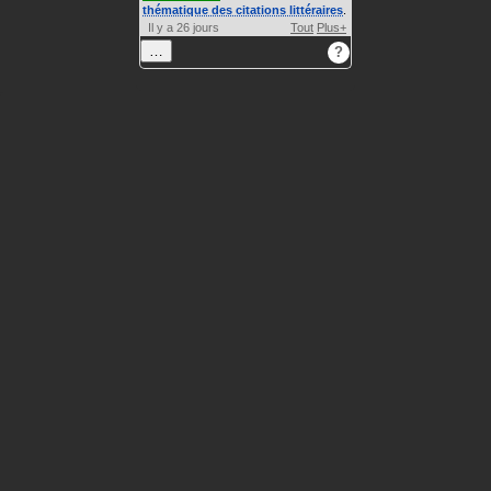
thématique des citations littéraires
.
Il y a 26 jours
Tout
Plus+
…
?