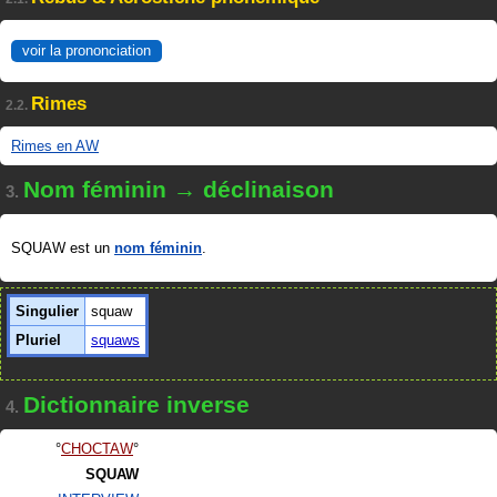
voir la prononciation
Rimes
2.2.
Rimes en AW
Nom féminin → déclinaison
3.
SQUAW est un
nom féminin
.
Singulier
squaw
Pluriel
squaws
Dictionnaire inverse
4.
CHOCTAW
SQUAW