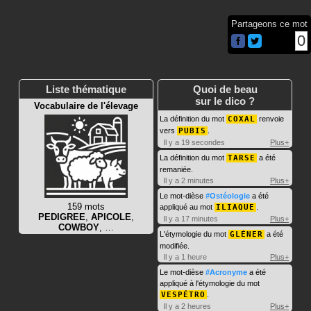
Partageons ce mot
0
Liste thématique
Quoi de beau
sur le dico ?
Vocabulaire de l'élevage
La définition du mot
COXAL
renvoie
vers
PUBIS
.
Il y a 19 secondes
Plus+
La définition du mot
TARSE
a été
remaniée.
Il y a 2 minutes
Plus+
Le mot-dièse
#Ostéologie
a été
159 mots
appliqué au mot
ILIAQUE
.
PEDIGREE
,
APICOLE
,
Il y a 17 minutes
Plus+
COWBOY
, …
L'étymologie du mot
GLÉNER
a été
modifiée.
Il y a 1 heure
Plus+
Le mot-dièse
#Acronyme
a été
appliqué à l'étymologie du mot
VESPÉTRO
.
Il y a 2 heures
Plus+