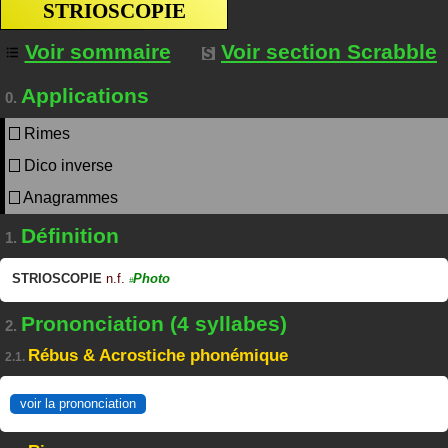
STRIOSCOPIE
Voir sommaire
Voir section Scrabble
Applications
0.
Rimes
Dico inverse
Anagrammes
Définition
1.
STRIOSCOPIE
n.f.
Photo
#
Prononciation (4 syllabes)
2.
Rébus & Acrostiche phonémique
2.1.
voir la prononciation