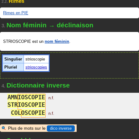
Rimes
2.2.
Rimes en PIE
Nom féminin → déclinaison
3.
STRIOSCOPIE est un
nom féminin
.
Singulier
strioscopie
Pluriel
strioscopies
Dictionnaire inverse
4.
A
M
N
I
O
S
C
O
P
I
E
n.f.
S
T
R
I
O
S
C
O
P
I
E
C
O
L
O
S
C
O
P
I
E
n.f.
Plus de mots sur le
dico inverse