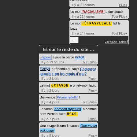
été modifiée.
Il y a 19 heures
Plus+
Le mot
RACIALISME
a été ajouté.
Il y a 21 heures
Tout
Plus+
Le mot
TÉTRASYLLABE
fait le
buzz !
Il y a 24 heures
Tout
Plus+
…
voir toute l'activité
Et sur le reste du site …
Pépère
a joué la partie
#2460
.
Il y a 19 heures
Tout
Plus+
Crisyx
a répondu au sujet
Comment
appelle t-on les ronds d'eau?
.
Il y a 2 jours
Plus+
Le mot
OCTAVON
a un étymon latin.
Il y a 2 jours
Plus+
Bienvenue
Promenade87
!
Il y a 4 jours
Tout
Plus+
Le taxon
Kerodon rupestris
a comme
nom vernaculaire
MOCO
.
Il y a 7 jours
Plus+
Une image illustre le taxon
Oecanthus
pellucens
.
Il y a 9 jours
Plus+