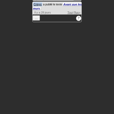
Crisyx
a publié le texte
Avant que les
murs
.
Il y a 28 jours
Tout
Plus+
…
?