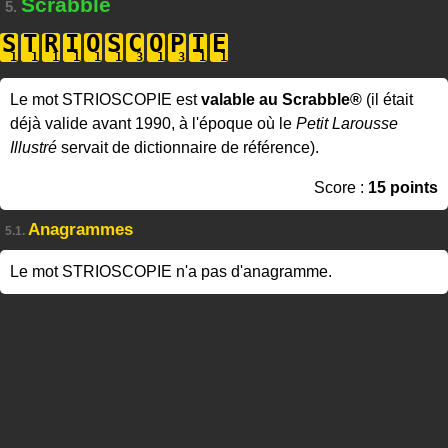
Scrabble
5.
S
T
R
I
O
S
C
O
P
I
E
Le mot STRIOSCOPIE est
valable au Scrabble®
(il était
déjà valide avant 1990, à l'époque où le
Petit Larousse
Illustré
servait de dictionnaire de référence).
Score :
15 points
Anagrammes
5.1.
Le mot STRIOSCOPIE n'a pas d'anagramme.