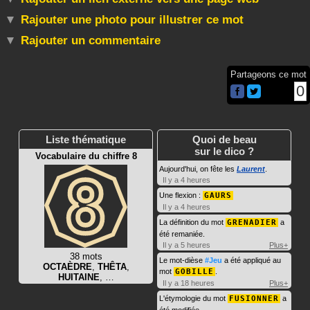
Rajouter une photo pour illustrer ce mot
Rajouter un commentaire
Partageons ce mot
0
Liste thématique
Quoi de beau
sur le dico ?
Vocabulaire du chiffre 8
Aujourd'hui, on fête les
Laurent
.
Il y a 4 heures
Une flexion :
GAURS
Il y a 4 heures
La définition du mot
GRENADIER
a
été remaniée.
Il y a 5 heures
Plus+
38 mots
Le mot-dièse
#Jeu
a été appliqué au
OCTAÈDRE
,
THÊTA
,
mot
GOBILLE
.
HUITAINE
, …
Il y a 18 heures
Plus+
L'étymologie du mot
FUSIONNER
a