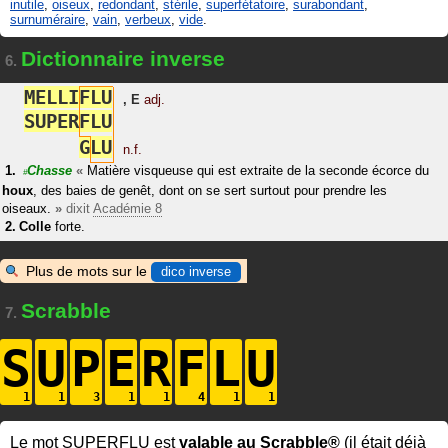
inutile
,
oiseux
,
redondant
,
stérile
,
superfétatoire
,
surabondant
,
surnuméraire
,
vain
,
verbeux
,
vide
.
Dictionnaire inverse
6.
M
E
L
L
I
F
L
U
,
E
adj.
S
U
P
E
R
F
L
U
G
L
U
n.f.
Chasse
«
Matière visqueuse qui est extraite de la seconde écorce du
#
houx
, des baies de genêt, dont on se sert surtout pour prendre les
oiseaux.
»
dixit
Académie 8
Colle
forte.
Plus de mots sur le
dico inverse
Scrabble
7.
S
U
P
E
R
F
L
U
Le mot SUPERFLU est
valable au Scrabble®
(il était déjà