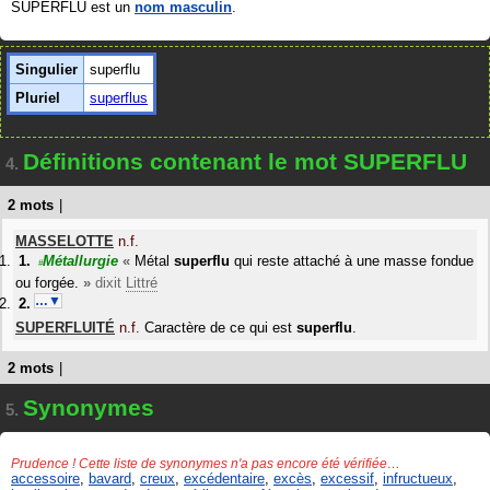
SUPERFLU est un
nom masculin
.
Singulier
superflu
Pluriel
superflus
Définitions contenant le mot SUPERFLU
4.
2 mots
|
MASSELOTTE
n.f.
Métallurgie
«
Métal
superflu
qui reste attaché à une masse fondue
#
ou forgée.
»
dixit
Littré
…▼
SUPERFLUITÉ
n.f.
Caractère de ce qui est
superflu
.
2 mots
|
Synonymes
5.
Prudence ! Cette liste de synonymes n'a pas encore été vérifiée…
accessoire
,
bavard
,
creux
,
excédentaire
,
excès
,
excessif
,
infructueux
,