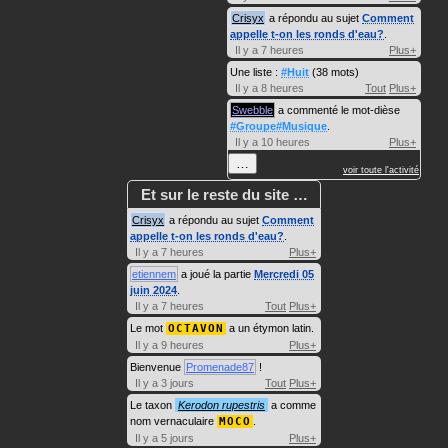
Crisyx
a répondu au sujet
Comment
appelle t-on les ronds d'eau?
.
Il y a 7 heures
Plus+
Une liste :
#Huit
(38 mots)
Il y a 8 heures
Tout
Plus+
Swebble
a commenté le mot-dièse
#Groupe#Musique
.
Il y a 10 heures
Plus+
…
voir toute l'activité
Et sur le reste du site …
Crisyx
a répondu au sujet
Comment
appelle t-on les ronds d'eau?
.
Il y a 7 heures
Plus+
etiennem
a joué la partie
Mercredi 05
juin 2024
.
Il y a 7 heures
Tout
Plus+
Le mot
OCTAVON
a un étymon latin.
Il y a 9 heures
Plus+
Bienvenue
Promenade87
!
Il y a 3 jours
Tout
Plus+
Le taxon
Kerodon rupestris
a comme
nom vernaculaire
MOCO
.
Il y a 5 jours
Plus+