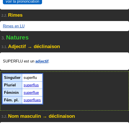
voir la prononciation
Rimes
2.2.
Rimes en LU
Natures
3.
Adjectif → déclinaison
3.1.
SUPERFLU est un
adjectif
.
Singulier
superflu
Pluriel
superflus
Féminin
superflue
Fém. pl.
superflues
Nom masculin → déclinaison
3.2.