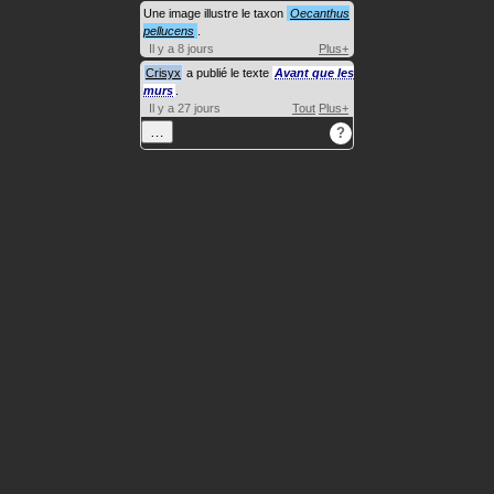
Une image illustre le taxon
Oecanthus
pellucens
.
Il y a 8 jours
Plus+
Crisyx
a publié le texte
Avant que les
murs
.
Il y a 27 jours
Tout
Plus+
…
?