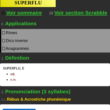
SUPERFLU
Voir sommaire
Voir section Scrabble
Applications
0.
Rimes
Dico inverse
Anagrammes
Définition
1.
SUPERFLU
,
E
adj.
n.m.
Prononciation (3 syllabes)
2.
Rébus & Acrostiche phonémique
2.1.