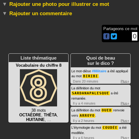
Rajouter une photo pour illustrer ce mot
Rajouter un commentaire
Partageons ce mot
0
Liste thématique
Quoi de beau
sur le dico ?
Vocabulaire du chiffre 8
Le mot-dièse
#Militaire
a été appliqué
au mot
BIRIBI
.
Dans 20 minutes
Plus+
La définition du mot
SARDANAPALESQUE
a été
remaniée.
Il y a 4 minutes
Plus+
38 mots
La définition du mot
OUED
renvoie
OCTAÈDRE
,
THÊTA
,
vers
ARROYO
.
HUITAINE
, …
Il y a 2 heures
Plus+
L'étymologie du mot
COUDÉE
a été
modifiée.
Il y a 6 heures
Plus+