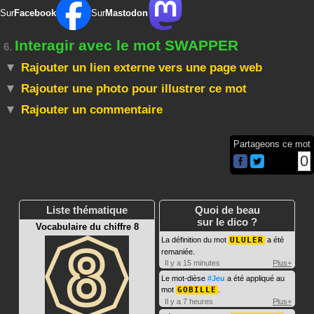
Sur
Facebook
Sur
Mastodon
Interagir avec le mot SWAPPER
6.
Rajouter un lien externe vers une page web
Rajouter une photo pour illustrer ce mot
Rajouter un commentaire
Partageons ce mot
0
Liste thématique
Quoi de beau
sur le dico ?
Vocabulaire du chiffre 8
La définition du mot
ULULER
a été
remaniée.
Il y a 15 minutes
Plus+
Le mot-dièse
#Jeu
a été appliqué au
mot
GOBILLE
.
Il y a 7 heures
Plus+