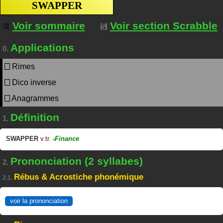
SWAPPER
Voir sommaire
Voir section Scrabble
Applications
0.
Rimes
Dico inverse
Anagrammes
Définition
1.
SWAPPER
v.tr.
Finance
#
Prononciation (2 syllabes)
2.
Rébus & Acrostiche phonémique
2.1.
voir la prononciation