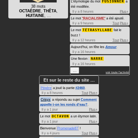
L'étymologie du mot
FUSIONNER
a
38 mots
été modifiée.
OCTAÈDRE
,
THÊTA
,
Il y a 8 heures
Plus+
HUITAINE
, …
Le mot
RACIALISME
a été ajouté.
Il y a 9 heures
Tout
Plus+
Le mot
TÉTRASYLLABE
fait le
buzz !
Il y a 12 heures
Tout
Plus+
Aujourd'hui, on fête les
Amour
.
Il y a 16 heures
Une flexion :
NARRE
Il y a 16 heures
…
voir toute l'activité
Et sur le reste du site …
Pépère
a joué la partie
#2460
.
Il y a 8 heures
Tout
Plus+
Crisyx
a répondu au sujet
Comment
appelle t-on les ronds d'eau?
.
Il y a 1 jour
Plus+
Le mot
OCTAVON
a un étymon latin.
Il y a 1 jour
Plus+
Bienvenue
Promenade87
!
Il y a 4 jours
Tout
Plus+