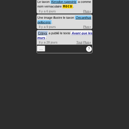
Le taxon
Kerodon rupestris
a comme
nom vernaculaire
MOCO
.
Il y a 6 jours
Plus+
Une image illustre le taxon
Oecanthus
pellucens
.
Il y a 9 jours
Plus+
Crisyx
a publié le texte
Avant que les
murs
.
Il y a 28 jours
Tout
Plus+
…
?