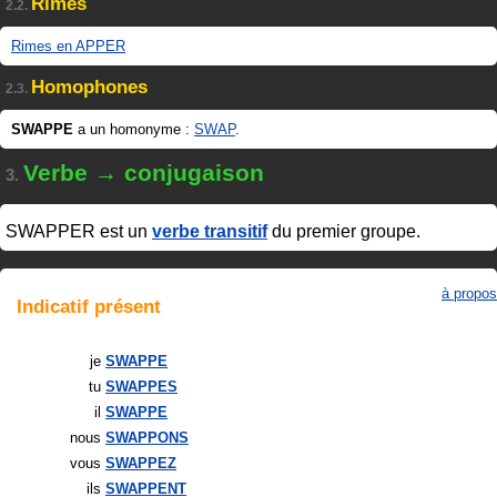
Rimes
2.2.
Rimes en APPER
Homophones
2.3.
SWAPPE
a un homonyme :
SWAP
.
Verbe → conjugaison
3.
SWAPPER
est un
verbe transitif
du premier groupe.
à propos
Indicatif
présent
je
SWAPPE
tu
SWAPPES
il
SWAPPE
nous
SWAPPONS
vous
SWAPPEZ
ils
SWAPPENT