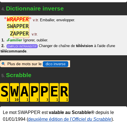
Dictionnaire inverse
4.
°
W
R
A
P
P
E
R
°
v.tr.
Emballer, envelopper.
S
W
A
P
P
E
R
Z
A
P
P
E
R
v.tr.
Familier
Ignorer, oublier.
#
Changer de chaîne de
télévision
à l'aide d'une
EMPLOI INTRANSITIF
télécommande
.
Plus de mots sur le
dico inverse
Scrabble
5.
S
W
A
P
P
E
R
Le mot SWAPPER est
valable au Scrabble®
depuis le
01/01/1994 (
deuxième édition de l'
Officiel du Scrabble
).