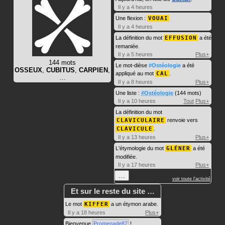
Il y a 4 heures
Une flexion :
VOUAI
Il y a 4 heures
La définition du mot
EFFUSION
a été
remaniée.
Il y a 5 heures
Plus+
144 mots
Le mot-dièse
#Ostéologie
a été
OSSEUX
,
CUBITUS
,
CARPIEN
,
appliqué au mot
CAL
.
…
Il y a 8 heures
Plus+
Une liste :
#Ostéologie
(144 mots)
Il y a 10 heures
Tout
Plus+
La définition du mot
CLAVICULAIRE
renvoie vers
CLAVICULE
.
Il y a 13 heures
Plus+
L'étymologie du mot
GLÉNER
a été
modifiée.
Il y a 17 heures
Plus+
…
voir toute l'activité
Et sur le reste du site …
Le mot
KIFFER
a un étymon arabe.
Il y a 18 heures
Plus+
Bienvenue
Promenade87
!