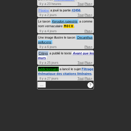
Il y a 23 heures
Tout
Plus+
Pépère
a joué la partie
#2456
.
Il y a 2 jours
Tout
Plus+
Le taxon
Kerodon rupestris
a comme
nom vernaculaire
MOCO
.
Il y a 4 jours
Plus+
Une image illustre le taxon
Oecanthus
pellucens
.
Il y a 6 jours
Plus+
Crisyx
a publié le texte
Avant que les
murs
.
Il y a 25 jours
Tout
Plus+
addictionnaire
a lancé le sujet
Filtrage
thématique des citations littéraires
.
Il y a 27 jours
Tout
Plus+
…
?