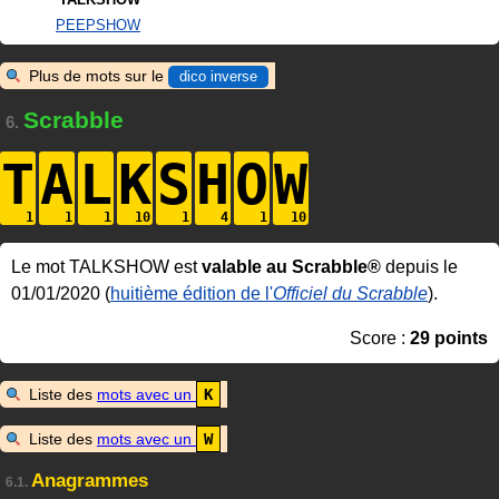
PEEPSHOW
Plus de mots sur le
dico inverse
Scrabble
6.
T
A
L
K
S
H
O
W
Le mot TALKSHOW est
valable au Scrabble®
depuis le
01/01/2020 (
huitième édition de l'
Officiel du Scrabble
).
Score :
29 points
Liste des
mots avec un
K
Liste des
mots avec un
W
Anagrammes
6.1.