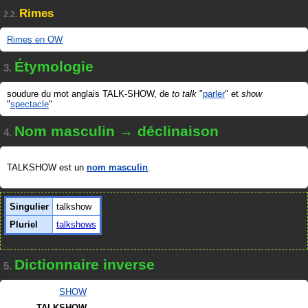
Rimes
2.2.
Rimes en OW
Étymologie
3.
soudure du mot anglais TALK-SHOW, de
to talk
"
parler
" et
show
"
spectacle
"
Nom masculin → déclinaison
4.
TALKSHOW est un
nom masculin
.
Singulier
talkshow
Pluriel
talkshows
Dictionnaire inverse
5.
SHOW
TALKSHOW