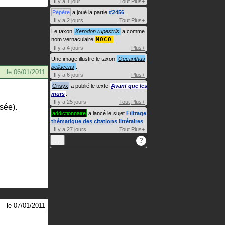
Il y a 1 jour
Tout
Plus+
Pépère
a joué la partie
#2456
.
Il y a 2 jours
Tout
Plus+
Le taxon
Kerodon rupestris
a comme
nom vernaculaire
MOCO
.
Il y a 4 jours
Plus+
Une image illustre le taxon
Oecanthus
pellucens
.
le
06/01/2011
Il y a 6 jours
Plus+
Crisyx
a publié le texte
Avant que les
murs
.
Il y a 25 jours
Tout
Plus+
isée).
addictionnaire
a lancé le sujet
Filtrage
thématique des citations littéraires
.
Il y a 27 jours
Tout
Plus+
…
?
le
07/01/2011