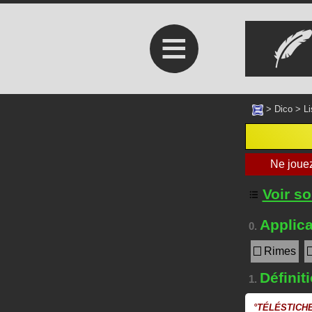
≡
>
Dico
>
Li
Voir s
Applica
0.
Rimes
Définit
1.
°
TÉLÉSTICH