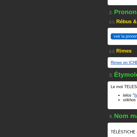
Prononc
2.
Rébus &
2.1.
voir la prono
Rimes
2.2.
Rimes en ICH
Étymol
3.
Le mot TELEST
telos
"
f
stikhos
Nom ma
4.
TÉLÉSTICHE 