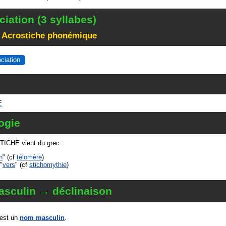
iation (3 syllabes)
 Acrostiche phonémique
nciation
E
ogie
ICHE vient du grec :
in
" (cf
télomère
)
"
vers
" (cf
stichomythie
)
sculin → déclinaison
est un
nom masculin
.