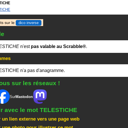
TICHE
TICHE
ts sur le
dico inverse
le
ESTICHE
n'est
pas valable au Scrabble®
.
mmes
ESTICHE n'a pas d'anagramme.
ous sur les réseaux !
Sur
Mastodon
gir avec le mot TELESTICHE
 un lien externe vers une page web
 une photo pour illustrer ce mot