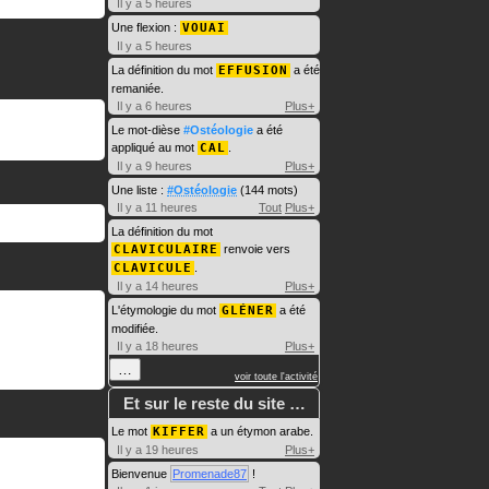
Il y a 5 heures
Une flexion :
VOUAI
Il y a 5 heures
La définition du mot
EFFUSION
a été
remaniée.
Il y a 6 heures
Plus+
Le mot-dièse
#Ostéologie
a été
appliqué au mot
CAL
.
Il y a 9 heures
Plus+
Une liste :
#Ostéologie
(144 mots)
Il y a 11 heures
Tout
Plus+
La définition du mot
CLAVICULAIRE
renvoie vers
CLAVICULE
.
Il y a 14 heures
Plus+
L'étymologie du mot
GLÉNER
a été
modifiée.
Il y a 18 heures
Plus+
…
voir toute l'activité
Et sur le reste du site …
Le mot
KIFFER
a un étymon arabe.
Il y a 19 heures
Plus+
Bienvenue
Promenade87
!