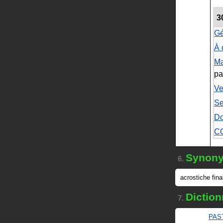
3
Gé
À 
Ma
pa
Ve
Se
Do
C
Synon
6.
acrostiche fina
Diction
7.
PAS