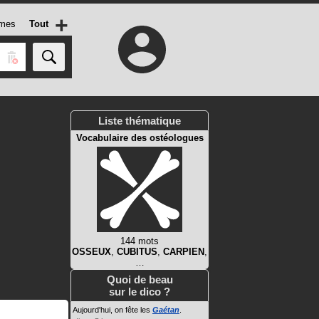
+
mes
Tout
Liste thématique
Vocabulaire des ostéologues
144 mots
OSSEUX
,
CUBITUS
,
CARPIEN
,
…
Quoi de beau
sur le dico ?
Aujourd'hui, on fête les
Gaétan
.