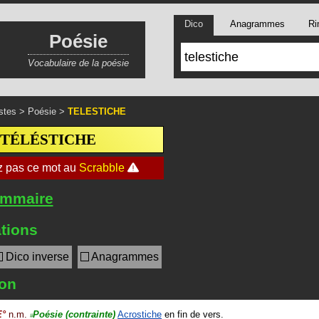
Dico
Anagrammes
Ri
Poésie
Vocabulaire de la poésie
stes
>
Poésie
>
TELESTICHE
TÉLÉSTICHE
ommaire
tions
Dico inverse
Anagrammes
ion
E
°
n.m.
Poésie
(contrainte)
Acrostiche
en fin de vers.
#