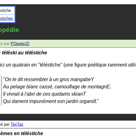
éstiche
éstiches
opédie
é par
POpoéziZI
 téléski au téléstiche
ici un quatrain en "téléstiche" (une figure poétique rarement util
"
On le dit ressembler à un gros mangabeY

Au pelage blanc cassé, camouflage de montagnE.

Il vivrait à l'abri de ces quidams skianT

Qui dament impunément son jardin organdI.
"
é par
TexTaz
èmes en téléstiche