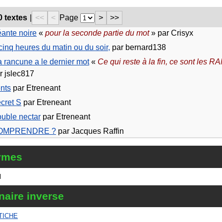
0 textes
|
<<
<
Page
>
>>
ante noire
«
pour la seconde partie du mot
» par Crisyx
cinq heures du matin ou du soir,
par bernard138
 rancune a le dernier mot
«
Ce qui reste à la fin, ce sont le
r jslec817
nts
par Etreneant
cret S
par Etreneant
uble nectar
par Etreneant
OMPRENDRE ?
par Jacques Raffin
ymes
l
naire inverse
TICHE