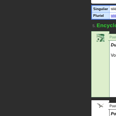
Singulier
tél
Pluriel
tél
Encycl
5.
Post
Du
Vo
Post
Po