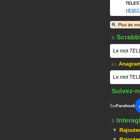
TELES
HEMIS
Plus de mo
Scrabb
8.
Le mot
TEL
Anagra
8.1.
Le mot TEL
Suivez-n
Sur
Facebook
Intera
9.
Rajouter
Rajouter