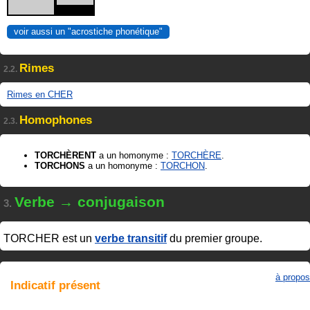
voir aussi un "acrostiche phonétique"
Rimes
2.2.
Rimes en CHER
Homophones
2.3.
TORCHÈRENT
a un homonyme :
TORCHÈRE
.
TORCHONS
a un homonyme :
TORCHON
.
Verbe → conjugaison
3.
TORCHER
est un
verbe transitif
du premier groupe.
à propos
Indicatif
présent