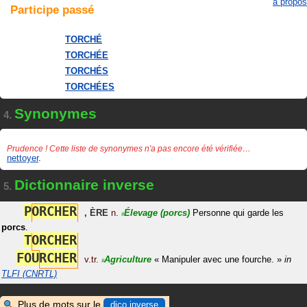
à propos
Participe
passé
TORCHÉ
TORCHÉE
TORCHÉS
TORCHÉES
Synonymes
4.
Prudence ! Cette liste de synonymes n'a pas encore été vérifiée…
nettoyer
.
Dictionnaire inverse
5.
P
O
R
C
H
E
R
,
ÈRE
n.
Élevage
(porcs)
Personne qui garde les
#
porcs
.
T
O
R
C
H
E
R
F
O
U
R
C
H
E
R
v.tr.
Agriculture
«
Manipuler avec une fourche.
»
in
#
TLFI (CNRTL)
Plus de mots sur le
dico inverse