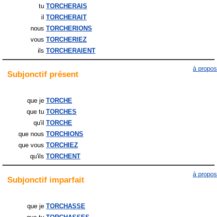
tu
TORCHERAIS
il
TORCHERAIT
nous
TORCHERIONS
vous
TORCHERIEZ
ils
TORCHERAIENT
à propos
Subjonctif
présent
que je
TORCHE
que tu
TORCHES
qu'il
TORCHE
que nous
TORCHIONS
que vous
TORCHIEZ
qu'ils
TORCHENT
à propos
Subjonctif
imparfait
que je
TORCHASSE