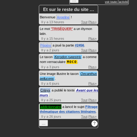
voir toute l'activité
Et sur le reste du site …
Bienvenue
Angeline
!
Il y a 13 heures
Tout
Plus+
Le mot
TRISÉQUER
a un étymon
latin.
Il y a 15 heures
Plus+
Pépère
a joué la partie
#2456
.
Il y a 2 jours
Tout
Plus+
Le taxon
Kerodon rupestris
a comme
nom vernaculaire
MOCO
.
Il y a 3 jours
Plus+
Une image illustre le taxon
Oecanthus
pellucens
.
Il y a 6 jours
Plus+
Crisyx
a publié le texte
Avant que les
murs
.
Il y a 25 jours
Tout
Plus+
addictionnaire
a lancé le sujet
Filtrage
thématique des citations littéraires
.
Il y a 26 jours
Tout
Plus+
…
?