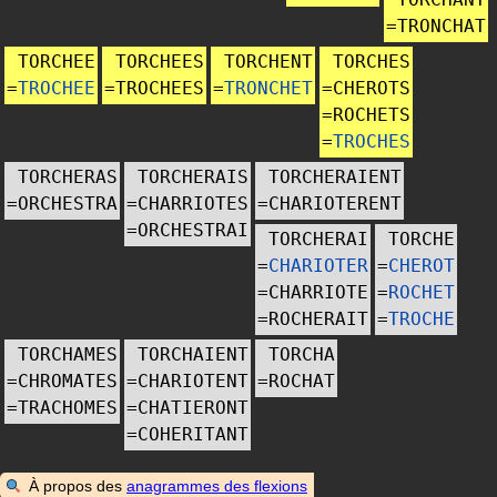
=
TRONCHAT
TORCHEE
TORCHEES
TORCHENT
TORCHES
=
TROCHEE
=
TROCHEES
=
TRONCHET
=
CHEROTS
=
ROCHETS
=
TROCHES
TORCHERAS
TORCHERAIS
TORCHERAIENT
=
ORCHESTRA
=
CHARRIOTES
=
CHARIOTERENT
=
ORCHESTRAI
TORCHERAI
TORCHE
=
CHARIOTER
=
CHEROT
=
CHARRIOTE
=
ROCHET
=
ROCHERAIT
=
TROCHE
TORCHAMES
TORCHAIENT
TORCHA
=
CHROMATES
=
CHARIOTENT
=
ROCHAT
=
TRACHOMES
=
CHATIERONT
=
COHERITANT
À propos des
anagrammes des flexions