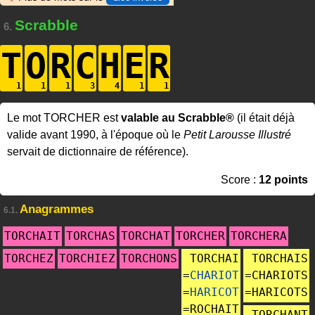
Scrabble
6.
T
O
R
C
H
E
R
Le mot TORCHER est
valable au Scrabble®
(il était déjà
valide avant 1990, à l'époque où le
Petit Larousse Illustré
servait de dictionnaire de référence).
Score :
12 points
Anagrammes
6.1.
TORCHAIT
TORCHAS
TORCHAT
TORCHER
TORCHERA
TORCHEZ
TORCHIEZ
TORCHONS
TORCHAI
TORCHAIS
=
CHARIOT
=
CHARIOTS
=
HARICOT
=
HARICOTS
=
ROCHAIT
TORCHANT