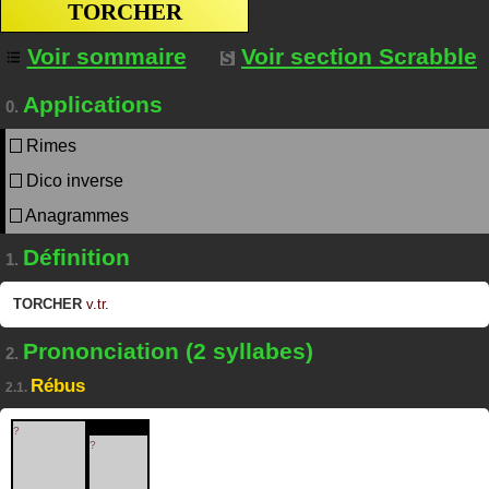
TORCHER
Voir sommaire
Voir section Scrabble
Applications
0.
Rimes
Dico inverse
Anagrammes
Définition
1.
TORCHER
v.tr.
Prononciation (2 syllabes)
2.
Rébus
2.1.
?
?