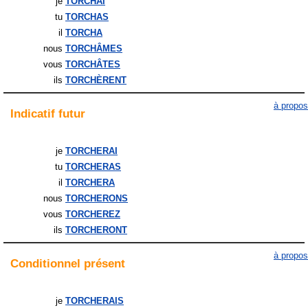
je
TORCHAI
tu
TORCHAS
il
TORCHA
nous
TORCHÂMES
vous
TORCHÂTES
ils
TORCHÈRENT
à propos
Indicatif
futur
je
TORCHERAI
tu
TORCHERAS
il
TORCHERA
nous
TORCHERONS
vous
TORCHEREZ
ils
TORCHERONT
à propos
Conditionnel
présent
je
TORCHERAIS