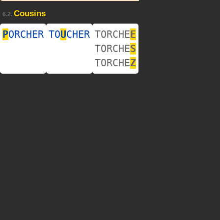
Cousins
6.2.
P
ORCHER
TO
U
CHER
TORCHE
E
TORCHE
S
TORCHE
Z