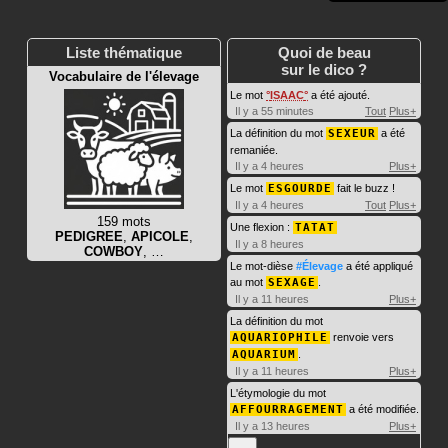
Liste thématique
Quoi de beau
sur le dico ?
Vocabulaire de l'élevage
Le mot
ISAAC
a été ajouté.
Il y a 55 minutes
Tout
Plus+
La définition du mot
SEXEUR
a été
remaniée.
Il y a 4 heures
Plus+
Le mot
ESGOURDE
fait le buzz !
Il y a 4 heures
Tout
Plus+
159 mots
Une flexion :
TATAT
PEDIGREE
,
APICOLE
,
Il y a 8 heures
COWBOY
, …
Le mot-dièse
#Élevage
a été appliqué
au mot
SEXAGE
.
Il y a 11 heures
Plus+
La définition du mot
AQUARIOPHILE
renvoie vers
AQUARIUM
.
Il y a 11 heures
Plus+
L'étymologie du mot
AFFOURRAGEMENT
a été modifiée.
Il y a 13 heures
Plus+
…