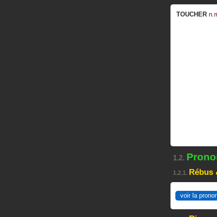
TOUCHER
n.
Pronon
1.2.
Rébus 
1.2.1.
voir la prono