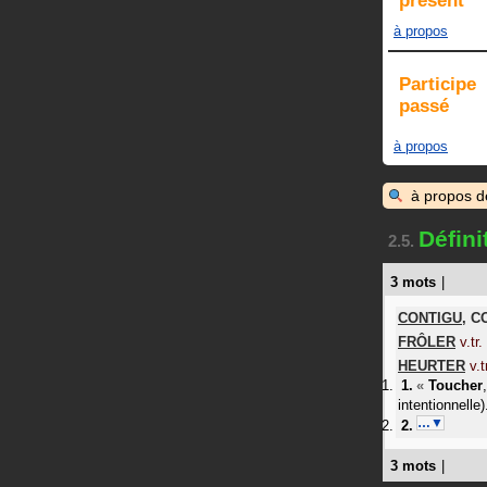
présent
à propos
Participe
passé
à propos
à propos 
Défin
2.5.
3 mots
|
CONTIGU
,
C
FRÔLER
v.tr.
HEURTER
v.t
«
Toucher
intentionnelle)
…▼
3 mots
|