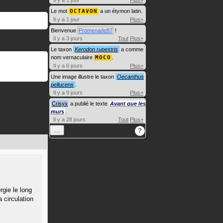
Il y a 1 jour
Plus+
Le mot
OCTAVON
a un étymon latin.
Il y a 1 jour
Plus+
Bienvenue
Promenade87
!
Il y a 3 jours
Tout
Plus+
Le taxon
Kerodon rupestris
a comme
nom vernaculaire
MOCO
.
Il y a 6 jours
Plus+
Une image illustre le taxon
Oecanthus
pellucens
.
Il y a 9 jours
Plus+
Crisyx
a publié le texte
Avant que les
murs
.
Il y a 28 jours
Tout
Plus+
…
?
rgie le long
a circulation