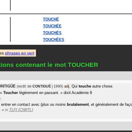
TOUCHÉ
TOUCHÉE
TOUCHÉS
TOUCHÉES
des
phrases en vert
itions contenant le mot TOUCHER
ONTIGÜE
adj.
Qui
touche
autre chose.
(rectif. de
CONTIGUË
| 1990)
«
Toucher
légèrement en passant.
»
dixit
Académie 8
r.
, entrer en contact avec (plus ou moins
brutalement
, et généralement de faç
.
»
in
TLFI (CNRTL)