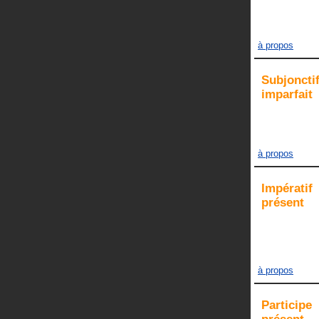
à propos
Subjoncti
imparfait
à propos
Impératif
présent
à propos
Participe