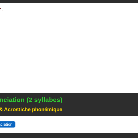
m.
ciation (2 syllabes)
& Acrostiche phonémique
nciation