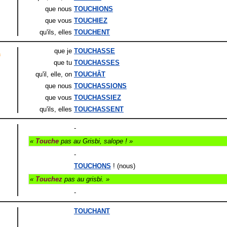
que nous
TOUCHIONS
que vous
TOUCHIEZ
qu'ils
, elles
TOUCHENT
que je
TOUCHASSE
f
que tu
TOUCHASSES
qu'il
, elle
, on
TOUCHÂT
que nous
TOUCHASSIONS
que vous
TOUCHASSIEZ
qu'ils
, elles
TOUCHASSENT
-
«
Touche
pas au Grisbi, salope ! »
-
TOUCHONS
! (nous)
«
Touchez
pas au grisbi. »
-
TOUCHANT