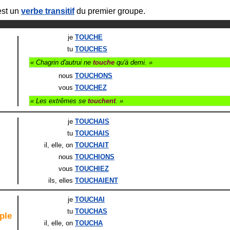
st un
verbe transitif
du premier groupe.
je
TOUCHE
tu
TOUCHES
« Chagrin d'autrui ne
touche
qu'à demi. »
nous
TOUCHONS
vous
TOUCHEZ
« Les extrêmes se
touchent
. »
je
TOUCHAIS
tu
TOUCHAIS
il
, elle
, on
TOUCHAIT
nous
TOUCHIONS
vous
TOUCHIEZ
ils
, elles
TOUCHAIENT
je
TOUCHAI
tu
TOUCHAS
ple
il
, elle
, on
TOUCHA