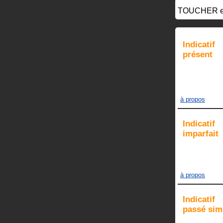
TOUCHER
e
Indicatif
présent
à propos
Indicatif
imparfait
à propos
Indicatif
passé sim