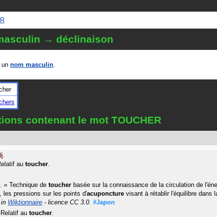
ER
asculin → déclinaison
 un
nom masculin
.
cher
chers
itions contenant le mot TOUCHER
j.
elatif au
toucher
.
.
«
Technique de
toucher
basée sur la connaissance de la circulation de l'éne
 les pressions sur les points d'
acuponcture
visant à rétablir l'équilibre dans l
in
Wiktionnaire
- licence CC 3.0.
#Japon
Relatif au
toucher
.