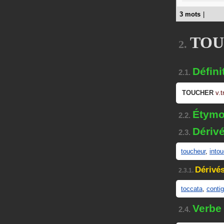
3 mots
|
TOU
2.
Défini
2.1.
TOUCHER
v.tr
Étymo
2.2.
Dériv
2.3.
toucheur
,
into
Dérivés
2.3.1.
toccata
,
conti
Verbe
2.4.