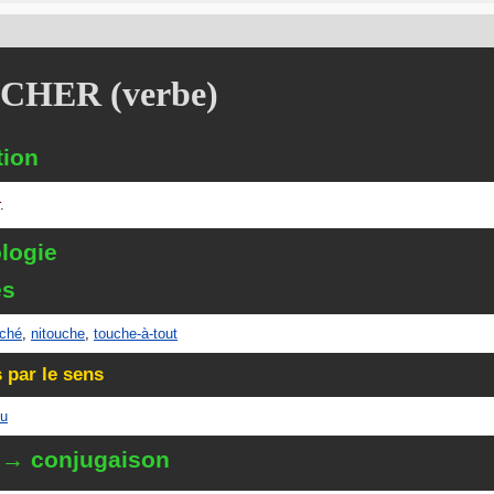
CHER (verbe)
tion
.
logie
és
uché
,
nitouche
,
touche-à-tout
 par le sens
gu
 → conjugaison