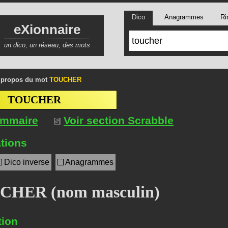
Dico
Anagrammes
Ri
eXionnaire
un dico, un réseau, des mots
 propos du mot
TOUCHER
TOUCHER
ommaire
Voir section Scrabble
tions
Dico inverse
Anagrammes
CHER (nom masculin)
tion