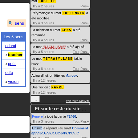
mot
GOBILLE
.
Il y a 2 heures
Plus+
L'étymologie du mot
FUSIONNER
a
été modifiée.
sens
Il y a 3 heures
Plus+
La définition du mot
GENS
a été
remaniée.
Les 5 sens
Il y a 4 heures
Plus+
l'
odorat
Le mot
RACIALISME
a été ajouté.
Il y a 5 heures
Tout
Plus+
le
toucher
Le mot
TÉTRASYLLABE
fait le
le
goût
buzz !
Il y a 8 heures
Tout
Plus+
l'
ouïe
Aujourd'hui, on fête les
Amour
.
Il y a 12 heures
la
vision
Une flexion :
NARRE
Il y a 12 heures
…
voir toute l'activité
Et sur le reste du site …
Pépère
a joué la partie
#2460
.
Il y a 3 heures
Tout
Plus+
Crisyx
a répondu au sujet
Comment
appelle t-on les ronds d'eau?
.