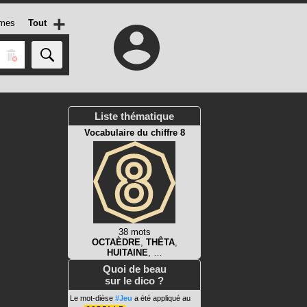
+
mes
Tout
Liste thématique
Vocabulaire du chiffre 8
38 mots
OCTAÈDRE
,
THÊTA
,
HUITAINE
, …
Quoi de beau
sur le dico ?
Le mot-dièse
#Jeu
a été appliqué au