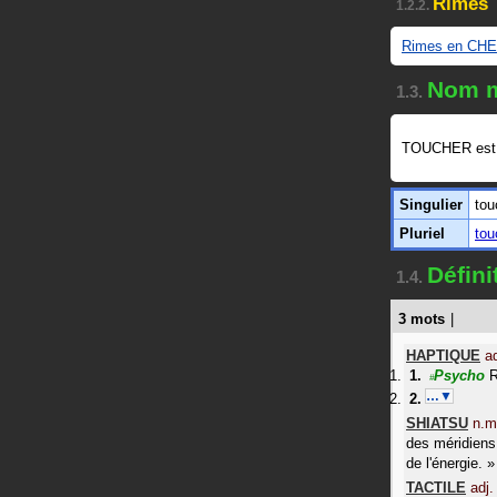
Rimes
1.2.2.
Rimes en CH
Nom m
1.3.
TOUCHER est
Singulier
tou
Pluriel
tou
Défin
1.4.
3 mots
|
HAPTIQUE
ad
Psycho
R
#
…▼
SHIATSU
n.m
des méridiens,
de l'énergie.
»
TACTILE
adj.