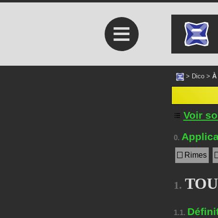
≡
>
Dico
>
À
Voir s
Applica
0.
Rimes
TOU
1.
Défini
1.1.