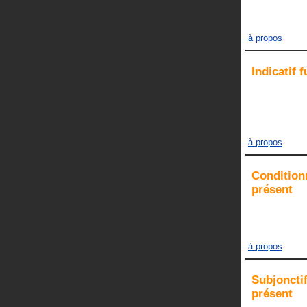
à propos
Indicatif
f
à propos
Condition
présent
à propos
Subjoncti
présent