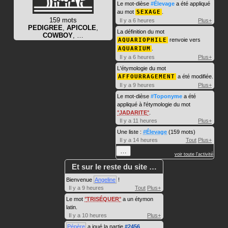
Le mot-dièse
#Élevage
a été appliqué
au mot
SEXAGE
.
159 mots
Il y a 6 heures
Plus+
PEDIGREE
,
APICOLE
,
La définition du mot
COWBOY
, …
AQUARIOPHILE
renvoie vers
AQUARIUM
.
Il y a 6 heures
Plus+
L'étymologie du mot
AFFOURRAGEMENT
a été modifiée.
Il y a 9 heures
Plus+
Le mot-dièse
#Toponyme
a été
appliqué à l'étymologie du mot
JADARITE
.
Il y a 11 heures
Plus+
Une liste :
#Élevage
(159 mots)
Il y a 14 heures
Tout
Plus+
…
voir toute l'activité
Et sur le reste du site …
Bienvenue
Angeline
!
Il y a 9 heures
Tout
Plus+
Le mot
TRISÉQUER
a un étymon
latin.
Il y a 10 heures
Plus+
Pépère
a joué la partie
#2456
.