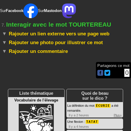
Sur
Facebook
Sur
Mastodon
Interagir avec le mot TOURTEREAU
7.
Rajouter un lien externe vers une page web
Rajouter une photo pour illustrer ce mot
Rajouter un commentaire
Partageons ce mot
0
Liste thématique
Quoi de beau
sur le dico ?
Vocabulaire de l'élevage
La définition du mot
ÉCURIE
a été
remaniée.
Il y a 2 heures
Plus+
Une flexion :
TATAT
Il y a 4 heures