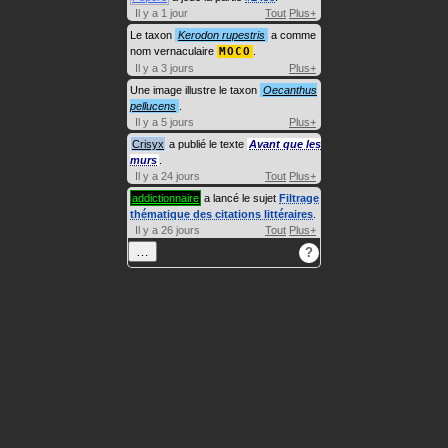
Il y a 1 jour
Tout
Plus+
Le taxon
Kerodon rupestris
a comme
nom vernaculaire
MOCO
.
Il y a 3 jours
Plus+
Une image illustre le taxon
Oecanthus
pellucens
.
Il y a 5 jours
Plus+
Crisyx
a publié le texte
Avant que les
murs
.
Il y a 24 jours
Tout
Plus+
addictionnaire
a lancé le sujet
Filtrage
thématique des citations littéraires
.
Il y a 26 jours
Tout
Plus+
…
?