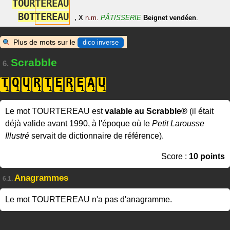
T
O
U
R
T
E
R
E
A
U
B
O
T
T
E
R
E
A
U
,
X
n.m.
PÂTISSERIE
Beignet
vendéen
.
Plus de mots sur le
dico inverse
Scrabble
6.
T
O
U
R
T
E
R
E
A
U
Le mot TOURTEREAU est
valable au Scrabble®
(il était
déjà valide avant 1990, à l'époque où le
Petit Larousse
Illustré
servait de dictionnaire de référence).
Score :
10 points
Anagrammes
6.1.
Le mot TOURTEREAU n'a pas d'anagramme.