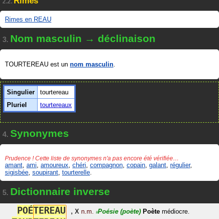
Rimes
2.2.
Rimes en REAU
Nom masculin → déclinaison
3.
TOURTEREAU est un
nom masculin
.
Singulier
tourtereau
Pluriel
tourtereaux
Synonymes
4.
Prudence ! Cette liste de synonymes n'a pas encore été vérifiée…
amant
,
ami
,
amoureux
,
chéri
,
compagnon
,
copain
,
galant
,
régulier
,
sigisbée
,
soupirant
,
tourterelle
.
Dictionnaire inverse
5.
P
O
É
T
E
R
E
A
U
,
X
n.m.
Poésie
(poète)
Poète
médiocre.
#