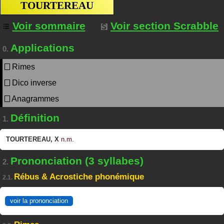
TOURTEREAU
Voir sommaire
Voir section Scrabble
Applications
0.
Rimes
Dico inverse
Anagrammes
Définition
1.
TOURTEREAU
,
X
n.m.
Prononciation (3 syllabes)
2.
Rébus & Acrostiche phonémique
2.1.
voir la prononciation