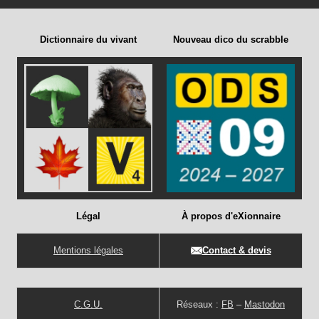
Dictionnaire du vivant
Nouveau dico du scrabble
Légal
À propos d'eXionnaire
Mentions légales
Contact & devis
C.G.U.
Réseaux :
FB
–
Mastodon