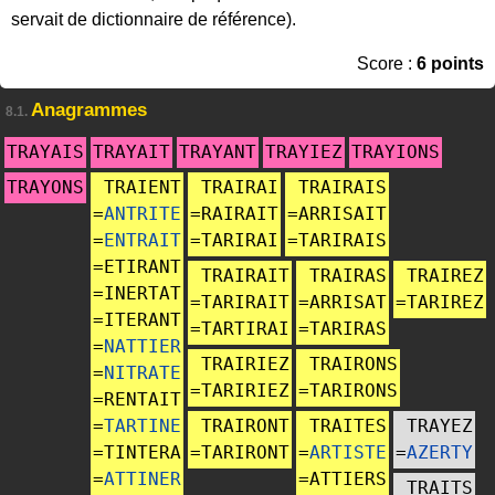
servait de dictionnaire de référence).
Score :
6 points
Anagrammes
8.1.
TRAYAIS
TRAYAIT
TRAYANT
TRAYIEZ
TRAYIONS
TRAYONS
TRAIENT
TRAIRAI
TRAIRAIS
=
ANTRITE
=
RAIRAIT
=
ARRISAIT
=
ENTRAIT
=
TARIRAI
=
TARIRAIS
=
ETIRANT
TRAIRAIT
TRAIRAS
TRAIREZ
=
INERTAT
=
TARIRAIT
=
ARRISAT
=
TARIREZ
=
ITERANT
=
TARTIRAI
=
TARIRAS
=
NATTIER
TRAIRIEZ
TRAIRONS
=
NITRATE
=
TARIRIEZ
=
TARIRONS
=
RENTAIT
=
TARTINE
TRAIRONT
TRAITES
TRAYEZ
=
TINTERA
=
TARIRONT
=
ARTISTE
=
AZERTY
=
ATTINER
=
ATTIERS
TRAITS