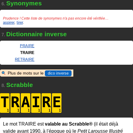
Synonymes
6.
Prudence ! Cette liste de synonymes n'a pas encore été vérifiée…
aspirer
,
tirer
.
Dictionnaire inverse
7.
PRAIRE
TRAIRE
RETRAIRE
Plus de mots sur le
dico inverse
Scrabble
8.
T
R
A
I
R
E
Le mot TRAIRE est
valable au Scrabble®
(il était déjà
valide avant 1990, à l'époque où le
Petit Larousse Illustré