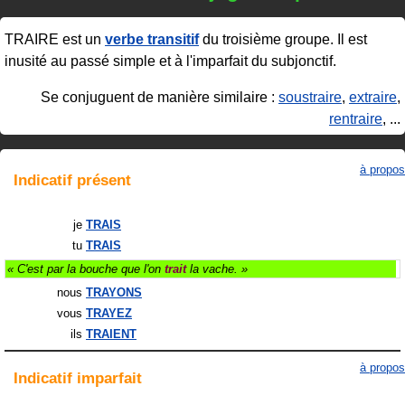
TRAIRE
est un
verbe transitif
du troisième groupe. Il est
inusité au passé simple et à l'imparfait du subjonctif.
Se conjuguent de manière similaire :
soustraire
,
extraire
,
rentraire
, ...
à propos
Indicatif
présent
je
TRAIS
tu
TRAIS
« C'est par la bouche que l'on
trait
la vache. »
nous
TRAYONS
vous
TRAYEZ
ils
TRAIENT
à propos
Indicatif
imparfait