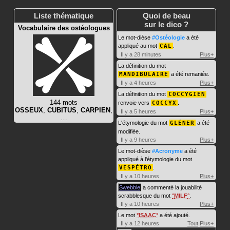
Liste thématique
Quoi de beau
sur le dico ?
Vocabulaire des ostéologues
Le mot-dièse
#Ostéologie
a été
appliqué au mot
CAL
.
Il y a 28 minutes
Plus+
La définition du mot
MANDIBULAIRE
a été remaniée.
Il y a 4 heures
Plus+
La définition du mot
COCCYGIEN
144 mots
renvoie vers
COCCYX
.
OSSEUX
,
CUBITUS
,
CARPIEN
,
Il y a 5 heures
Plus+
…
L'étymologie du mot
GLÉNER
a été
modifiée.
Il y a 9 heures
Plus+
Le mot-dièse
#Acronyme
a été
appliqué à l'étymologie du mot
VESPÉTRO
.
Il y a 10 heures
Plus+
Swebble
a commenté la jouabilité
scrabblesque du mot
MILF
.
Il y a 10 heures
Plus+
Le mot
ISAAC
a été ajouté.
Il y a 12 heures
Tout
Plus+