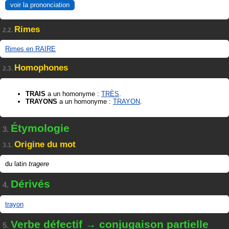
voir la prononciation
Rimes
2.2.
Rimes en RAIRE
Homophones
2.3.
TRAIS
a un homonyme :
TRÈS
.
TRAYONS
a un homonyme :
TRAYON
.
Étymologie
3.
Origine du mot
3.1.
du latin
tragere
Dérivés
4.
trayon
Verbe défectif → conjugaison partielle
5.