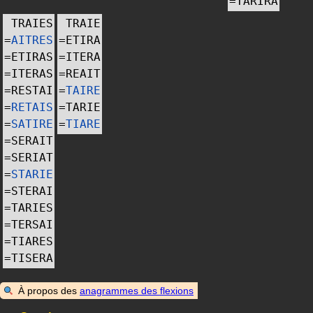
=
TARIRA
TRAIES
TRAIE
=
AITRES
=
ETIRA
=
ETIRAS
=
ITERA
=
ITERAS
=
REAIT
=
RESTAI
=
TAIRE
=
RETAIS
=
TARIE
=
SATIRE
=
TIARE
=
SERAIT
=
SERIAT
=
STARIE
=
STERAI
=
TARIES
=
TERSAI
=
TIARES
=
TISERA
À propos des
anagrammes des flexions