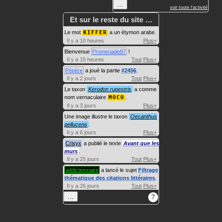
…
voir toute l'activité
Et sur le reste du site …
Le mot
KIFFER
a un étymon arabe.
Il y a 10 heures
Plus+
Bienvenue
Promenade87
!
Il y a 15 heures
Tout
Plus+
Pépère
a joué la partie
#2456
.
Il y a 2 jours
Tout
Plus+
Le taxon
Kerodon rupestris
a comme
nom vernaculaire
MOCO
.
Il y a 3 jours
Plus+
Une image illustre le taxon
Oecanthus
pellucens
.
Il y a 6 jours
Plus+
Crisyx
a publié le texte
Avant que les
murs
.
Il y a 25 jours
Tout
Plus+
addictionnaire
a lancé le sujet
Filtrage
thématique des citations littéraires
.
Il y a 26 jours
Tout
Plus+
…
?