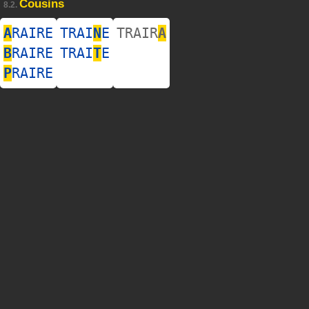
Cousins
8.2.
A
RAIRE
TRAI
N
E
TRAIR
A
B
RAIRE
TRAI
T
E
P
RAIRE