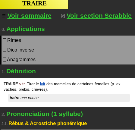
TRAIRE
Voir sommaire
Voir section Scrabble
Applications
0.
Rimes
Dico inverse
Anagrammes
Définition
1.
TRAIRE
v.tr.
Tirer le
lait
des mamelles de certaines femelles (p. ex.
vaches, brebis, chèvres).
traire
une vache
Prononciation (1 syllabe)
2.
Rébus & Acrostiche phonémique
2.1.