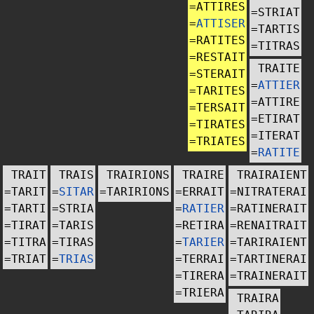
=
ATTIRES
=
STRIAT
=
ATTISER
=
TARTIS
=
RATITES
=
TITRAS
=
RESTAIT
TRAITE
=
STERAIT
=
ATTIER
=
TARITES
=
ATTIRE
=
TERSAIT
=
ETIRAT
=
TIRATES
=
ITERAT
=
TRIATES
=
RATITE
TRAIT
TRAIS
TRAIRIONS
TRAIRE
TRAIRAIENT
=
TARIT
=
SITAR
=
TARIRIONS
=
ERRAIT
=
NITRATERAI
=
TARTI
=
STRIA
=
RATIER
=
RATINERAIT
=
TIRAT
=
TARIS
=
RETIRA
=
RENAITRAIT
=
TITRA
=
TIRAS
=
TARIER
=
TARIRAIENT
=
TRIAT
=
TRIAS
=
TERRAI
=
TARTINERAI
=
TIRERA
=
TRAINERAIT
=
TRIERA
TRAIRA