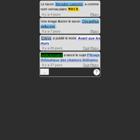
Le taxon
Kerodon rupestris
a comme
nom vernaculaire
MOCO
.
Il y a 4 jours
Plus+
Une image illustre le taxon
Oecanthus
pellucens
.
Il y a 7 jours
Plus+
Crisyx
a publié le texte
Avant que les
murs
.
Il y a 26 jours
Tout
Plus+
addictionnaire
a lancé le sujet
Filtrage
thématique des citations littéraires
.
Il y a 27 jours
Tout
Plus+
…
?