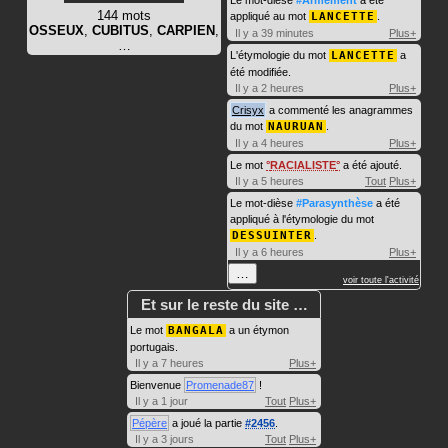
144 mots
appliqué au mot
LANCETTE
.
OSSEUX
,
CUBITUS
,
CARPIEN
,
Il y a 39 minutes
Plus+
…
L'étymologie du mot
LANCETTE
a
été modifiée.
Il y a 2 heures
Plus+
Crisyx
a commenté les anagrammes
du mot
NAURUAN
.
Il y a 4 heures
Plus+
Le mot
RACIALISTE
a été ajouté.
Il y a 5 heures
Tout
Plus+
Le mot-dièse
#Parasynthèse
a été
appliqué à l'étymologie du mot
DESSUINTER
.
Il y a 6 heures
Plus+
…
voir toute l'activité
Et sur le reste du site …
Le mot
BANGALA
a un étymon
portugais.
Il y a 7 heures
Plus+
Bienvenue
Promenade87
!
Il y a 1 jour
Tout
Plus+
Pépère
a joué la partie
#2456
.
Il y a 3 jours
Tout
Plus+