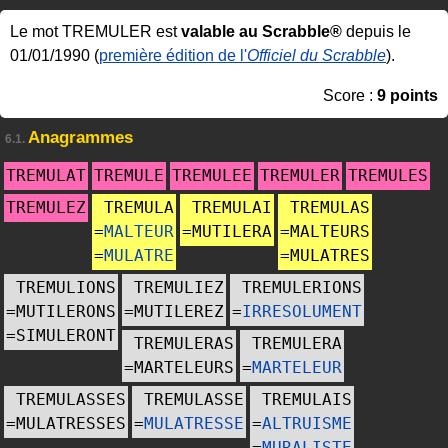
Le mot TREMULER est
valable au Scrabble®
depuis le
01/01/1990 (
première édition de l'
Officiel du Scrabble
).
Score :
9 points
Anagrammes
6.1.
TREMULAT
TREMULE
TREMULEE
TREMULER
TREMULES
TREMULEZ
TREMULA
TREMULAI
TREMULAS
=
MALTEUR
=
MUTILERA
=
MALTEURS
=
MULATRE
=
MULATRES
TREMULIONS
TREMULIEZ
TREMULERIONS
=
MUTILERONS
=
MUTILEREZ
=
IRRESOLUMENT
=
SIMULERONT
TREMULERAS
TREMULERA
=
MARTELEURS
=
MARTELEUR
TREMULASSES
TREMULASSE
TREMULAIS
=
MULATRESSES
=
MULATRESSE
=
ALTRUISME
=
MURALISTE