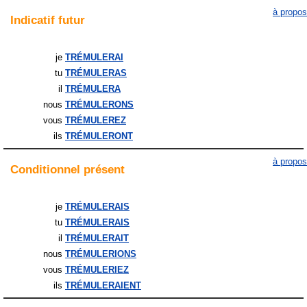
à propos
Indicatif
futur
je
TRÉMULERAI
tu
TRÉMULERAS
il
TRÉMULERA
nous
TRÉMULERONS
vous
TRÉMULEREZ
ils
TRÉMULERONT
à propos
Conditionnel
présent
je
TRÉMULERAIS
tu
TRÉMULERAIS
il
TRÉMULERAIT
nous
TRÉMULERIONS
vous
TRÉMULERIEZ
ils
TRÉMULERAIENT