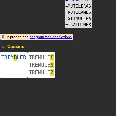
=
MUTILERAS
=
RUTILAMES
=
STIMULERA
=
TRALUIMES
À propos des
anagrammes des flexions
Cousins
6.2.
TREM
B
LER
TREMULE
E
TREMULE
S
TREMULE
Z