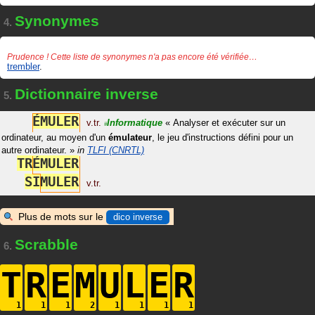
Synonymes
4.
Prudence ! Cette liste de synonymes n'a pas encore été vérifiée…
trembler
.
Dictionnaire inverse
5.
É
M
U
L
E
R
v.tr.
Informatique
«
Analyser et exécuter sur un
#
ordinateur, au moyen d'un
émulateur
, le jeu d'instructions défini pour un
autre ordinateur.
»
in
TLFI (CNRTL)
T
R
É
M
U
L
E
R
S
I
M
U
L
E
R
v.tr.
Plus de mots sur le
dico inverse
Scrabble
6.
T
R
E
M
U
L
E
R