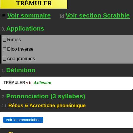
TRÉMULER
Voir sommaire
Voir section Scrabble
Applications
0.
Rimes
Dico inverse
Anagrammes
Définition
1.
TRÉMULER
v.tr.
Littéraire
#
Prononciation (3 syllabes)
2.
Rébus & Acrostiche phonémique
2.1.
voir la prononciation