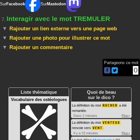
Sur
Facebook
Sur
Mastodon
Interagir avec le mot TREMULER
7.
Rajouter un lien externe vers une page web
Rajouter une photo pour illustrer ce mot
Rajouter un commentaire
Partageons ce mot
0
Liste thématique
Quoi de beau
sur le dico ?
Vocabulaire des ostéologues
La définition du mot
RUCHER
a été
remaniée.
Dans 2 minutes
Plus+
La définition du mot
VENTEUX
renvoie vers
VENT
.
Il y a 33 minutes
Plus+
Le mot-dièse
#Armement
a été