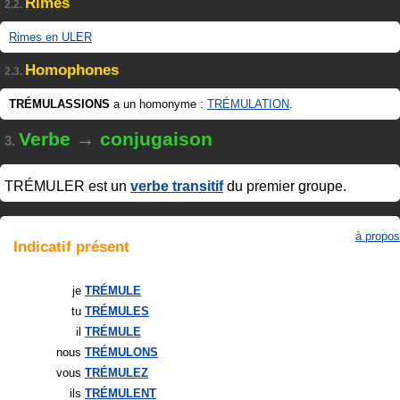
Rimes
2.2.
Rimes en ULER
Homophones
2.3.
TRÉMULASSIONS
a un homonyme :
TRÉMULATION
.
Verbe → conjugaison
3.
TRÉMULER
est un
verbe transitif
du premier groupe.
à propos
Indicatif
présent
je
TRÉMULE
tu
TRÉMULES
il
TRÉMULE
nous
TRÉMULONS
vous
TRÉMULEZ
ils
TRÉMULENT