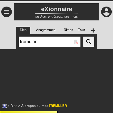
eXionnaire
≡
un dico, un réseau, des mots
+
Dico
Anagrammes
Rimes
Tout
>
Dico
>
À propos du mot
TREMULER