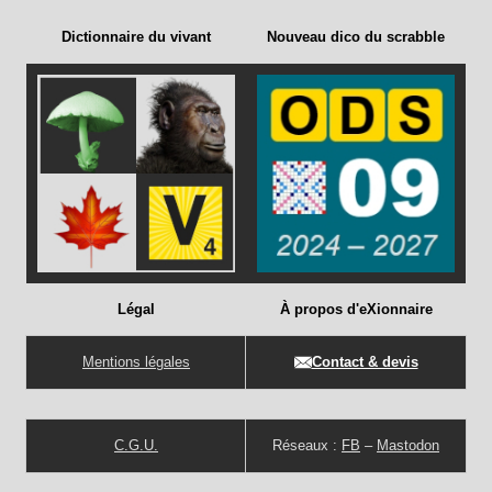
Dictionnaire du vivant
Nouveau dico du scrabble
Légal
À propos d'eXionnaire
Mentions légales
Contact & devis
C.G.U.
Réseaux :
FB
–
Mastodon