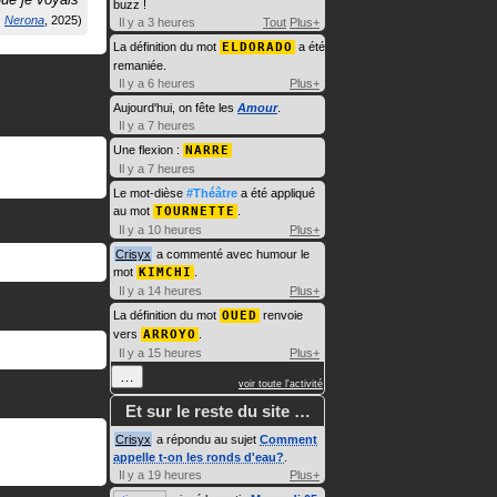
buzz !
Nerona
2025
Il y a 3 heures
Tout
Plus+
La définition du mot
ELDORADO
a été
remaniée.
Il y a 6 heures
Plus+
Aujourd'hui, on fête les
Amour
.
Il y a 7 heures
Une flexion :
NARRE
Il y a 7 heures
Le mot-dièse
#Théâtre
a été appliqué
au mot
TOURNETTE
.
Il y a 10 heures
Plus+
Crisyx
a commenté avec humour le
mot
KIMCHI
.
Il y a 14 heures
Plus+
La définition du mot
OUED
renvoie
vers
ARROYO
.
Il y a 15 heures
Plus+
…
voir toute l'activité
Et sur le reste du site …
Crisyx
a répondu au sujet
Comment
appelle t-on les ronds d'eau?
.
Il y a 19 heures
Plus+