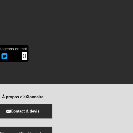
rtageons ce mot
0
À propos d'eXionnaire
Contact & devis