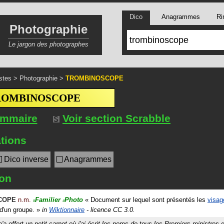
Dico
Anagrammes
Ri
Photographie
Le jargon des photographes
stes
>
Photographie
>
TROMBINOSCOPE
ROMBINOSCOPE
ommaire
Voir section Scrabble
tions
Dico inverse
Anagrammes
ion
COPE
n.m.
Familier
Photo
«
Document sur lequel sont présentés les
visag
#
#
'un groupe.
»
in
Wiktionnaire
- licence CC 3.0.
 offert un petit carnet où j'ai écrit les noms de tous les Premiers ministres 