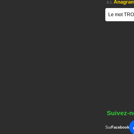
Anagra
6.1.
Le mot TR
Suivez-n
Sur
Facebook