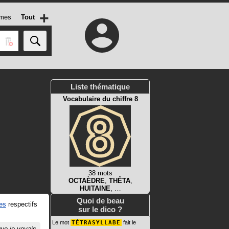
+
mes
Tout
Liste thématique
Vocabulaire du chiffre 8
38 mots
OCTAÈDRE
,
THÊTA
,
HUITAINE
, …
Quoi de beau
es
respectifs
sur le dico ?
Le mot
TÉTRASYLLABE
fait le
que je voyais