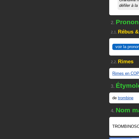
défiler à l
Prononc
2.
Rébus &
2.1.
voir la prono
Rimes
2.2.
Rimes en CO
Étymol
3.
de
trombine
Nom ma
4.
TROMBINOSC