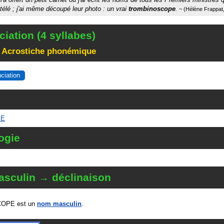
a télé ; j'ai même découpé leur photo : un vrai
trombinoscope
.
Hélène Frappat
iation (4 syllabes)
 Acrostiche phonémique
nciation
PE
ogie
sculin → déclinaison
OPE est un
nom masculin
.