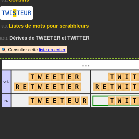
8.2.
TWI
S
TEUR
Listes de mots pour scrabbleurs
8.3.
Dérivés de TWEETER et TWITTER
8.3.1.
Consulter cette
liste en entier
…
T
W
E
E
T
E
R
T
W
I
T
v.t.
R
E
T
W
E
E
T
E
R
R
E
T
W
I
T
T
W
E
E
T
E
U
R
T
W
I
T
n.