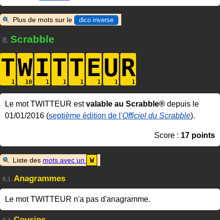
Plus de mots sur le
dico inverse
Scrabble
8.
T
W
I
T
T
E
U
R
Le mot TWITTEUR est
valable au Scrabble®
depuis le
01/01/2016 (
septième édition de l'
Officiel du Scrabble
).
Score :
17 points
Liste des
mots avec un
W
Anagrammes
8.1.
Le mot TWITTEUR n'a pas d'anagramme.
Cousins