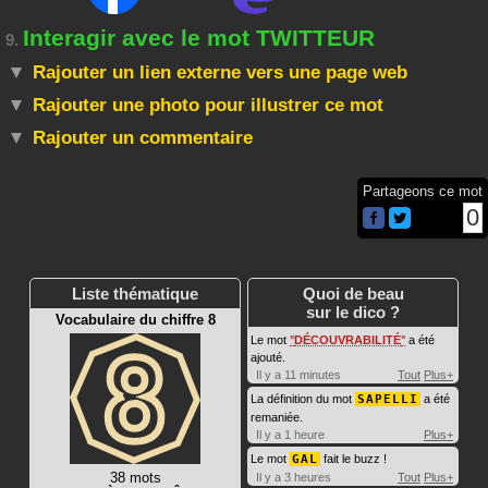
Interagir avec le mot TWITTEUR
9.
Rajouter un lien externe vers une page web
Rajouter une photo pour illustrer ce mot
Rajouter un commentaire
Partageons ce mot
0
Liste thématique
Quoi de beau
sur le dico ?
Vocabulaire du chiffre 8
Le mot
DÉCOUVRABILITÉ
a été
ajouté.
Il y a 11 minutes
Tout
Plus+
La définition du mot
SAPELLI
a été
remaniée.
Il y a 1 heure
Plus+
Le mot
GAL
fait le buzz !
38 mots
Il y a 3 heures
Tout
Plus+