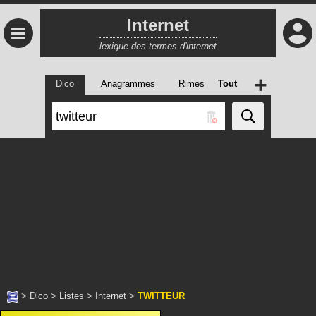
Internet
≡
lexique des termes d'internet
+
Dico
Anagrammes
Rimes
Tout
>
Dico
>
Listes
>
Internet
>
TWITTEUR