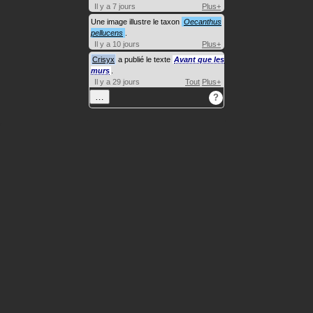
Il y a 7 jours
Plus+
Une image illustre le taxon
Oecanthus
pellucens
.
Il y a 10 jours
Plus+
Crisyx
a publié le texte
Avant que les
murs
.
Il y a 29 jours
Tout
Plus+
…
?