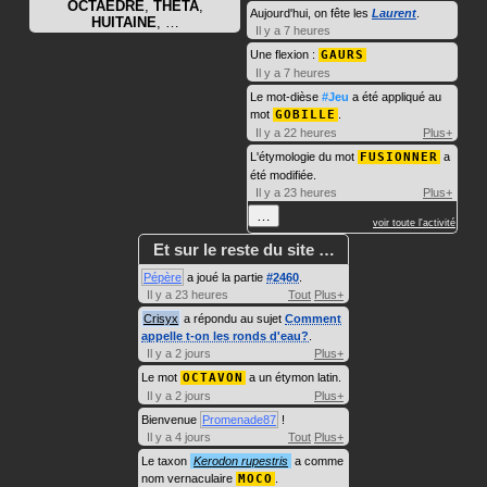
OCTAÈDRE
,
THÊTA
,
Aujourd'hui, on fête les
Laurent
.
HUITAINE
, …
Il y a 7 heures
Une flexion :
GAURS
Il y a 7 heures
Le mot-dièse
#Jeu
a été appliqué au
mot
GOBILLE
.
Il y a 22 heures
Plus+
L'étymologie du mot
FUSIONNER
a
été modifiée.
Il y a 23 heures
Plus+
…
voir toute l'activité
Et sur le reste du site …
Pépère
a joué la partie
#2460
.
Il y a 23 heures
Tout
Plus+
Crisyx
a répondu au sujet
Comment
appelle t-on les ronds d'eau?
.
Il y a 2 jours
Plus+
Le mot
OCTAVON
a un étymon latin.
Il y a 2 jours
Plus+
Bienvenue
Promenade87
!
Il y a 4 jours
Tout
Plus+
Le taxon
Kerodon rupestris
a comme
nom vernaculaire
MOCO
.