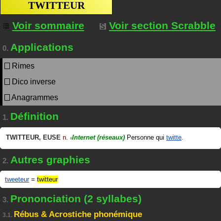
TWITTEUR
Voir sommaire
Voir section Scrabble
Applications
0.
Rimes
Dico inverse
Anagrammes
Définition
1.
TWITTEUR
,
EUSE
n.
Internet
(réseaux)
Personne qui
twitte
.
#
Autres graphies
2.
tweeteur
=
twitteur
Prononciation (2 syllabes)
3.
Rébus & Acrostiche phonémique
3.1.