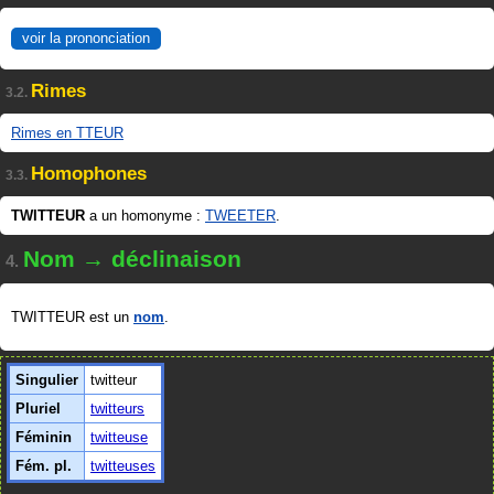
voir la prononciation
Rimes
3.2.
Rimes en TTEUR
Homophones
3.3.
TWITTEUR
a un homonyme :
TWEETER
.
Nom → déclinaison
4.
TWITTEUR est un
nom
.
Singulier
twitteur
Pluriel
twitteurs
Féminin
twitteuse
Fém. pl.
twitteuses