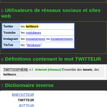
Utilisateurs de réseaux sociaux et sites
5.
web
Twitter
les
twitteurs
Youtube
les
youtubeurs
Instagram
les
instagrameurs
ou
instagrammeurs
TikTok
les
tiktokeurs
Définitions contenant le mot TWITTEUR
6.
TWITTOSPHÈRE
n.f.
Internet
(réseaux)
Ensemble des
tweets
, des
#
twitteurs
.
Dictionnaire inverse
7.
BABYSITTEUR
TWITTEUR
BOTTEUR